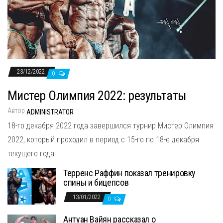
н
а
в
и
г
а
23/12/2022
0
ц
Мистер Олимпия 2022: результаты
и
Автор
ю
ADMINISTRATOR
18-го декабря 2022 года завершился турнир Мистер Олимпия
2022, который проходил в период с 15-го по 18-е декабря
текущего года...
Терренс Раффин показал тренировку
спины и бицепсов
13/01/2022
0
Антуан Вайян рассказал о