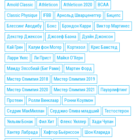
Arnold Classic
Athleticon
Athleticon 2020
BCAA
Classic Physique
IFBB
Арнольд Шварценеггер
Бицепс
Блессинг Аводибу
Бокс
Брэндон Карри
Виктор Мартинес
Декстер Джексон
Джозеф Баэна
Дуэйн Джонсон
Кай Грин
Калум фон Могер
Кортизол
Крис Бамстед
Ларри Уилс
Ли Прист
Майкл О'Херн
Мамду Элссбиай (Биг Рами)
Мартин Форд
Мистер Олимпия 2018
Мистер Олимпия 2019
Мистер Олимпия 2020
Мистер Олимпия 2021
Пауэрлифтинг
Протеин
Ролли Винклаар
Ронни Коулмэн
Седрик МакМиллан
Серджио Олива младший
Тестостерон
Уильям Бонак
Фил Хит
Флекс Уиллер
Хади Чупан
Хантер Лабрада
Хафтор Бьёрнссон
Шон Кларида