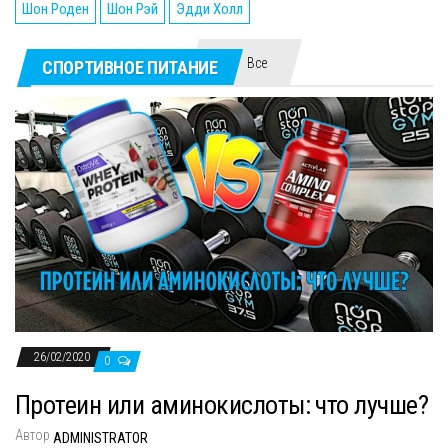
Шон Роден
Шон Рэй
Эдди Холл
Все
СПОРТИВНОЕ ПИТАНИЕ
26/02/2020
0
Протеин или аминокислоты: что лучше?
Автор
ADMINISTRATOR