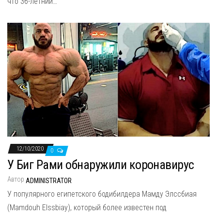
что 36-летний…
12/10/2020
0
У Биг Рами обнаружили коронавирус
Автор
ADMINISTRATOR
У популярного египетского бодибилдера Мамду Элссбиая
(Mamdouh Elssbiay), который более известен под