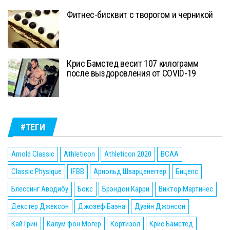
Фитнес-бисквит с творогом и черникой
Крис Бамстед весит 107 килограмм
после выздоровления от COVID-19
#ТЕГИ
Arnold Classic
Athleticon
Athleticon 2020
BCAA
Classic Physique
IFBB
Арнольд Шварценеггер
Бицепс
Блессинг Аводибу
Бокс
Брэндон Карри
Виктор Мартинес
Декстер Джексон
Джозеф Баэна
Дуэйн Джонсон
Кай Грин
Калум фон Могер
Кортизол
Крис Бамстед