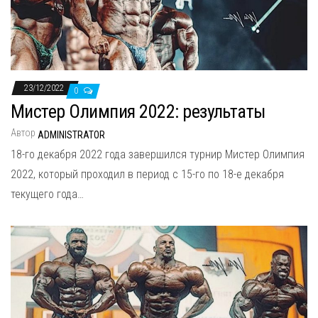
н
а
в
и
г
23/12/2022
0
а
Мистер Олимпия 2022: результаты
ц
Автор
ADMINISTRATOR
и
18-го декабря 2022 года завершился турнир Мистер Олимпия
ю
2022, который проходил в период с 15-го по 18-е декабря
текущего года…