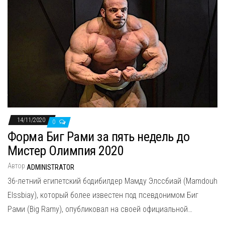
14/11/2020
0
Форма Биг Рами за пять недель до
Мистер Олимпия 2020
Автор
ADMINISTRATOR
36-летний египетский бодибилдер Мамду Элссбиай (Mamdouh
Elssbiay), который более известен под псевдонимом Биг
Рами (Big Ramy), опубликовал на своей официальной…