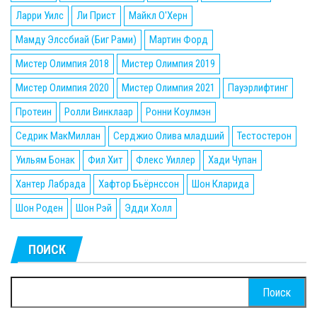
Ларри Уилс
Ли Прист
Майкл О'Херн
Мамду Элссбиай (Биг Рами)
Мартин Форд
Мистер Олимпия 2018
Мистер Олимпия 2019
Мистер Олимпия 2020
Мистер Олимпия 2021
Пауэрлифтинг
Протеин
Ролли Винклаар
Ронни Коулмэн
Седрик МакМиллан
Серджио Олива младший
Тестостерон
Уильям Бонак
Фил Хит
Флекс Уиллер
Хади Чупан
Хантер Лабрада
Хафтор Бьёрнссон
Шон Кларида
Шон Роден
Шон Рэй
Эдди Холл
ПОИСК
Найти: