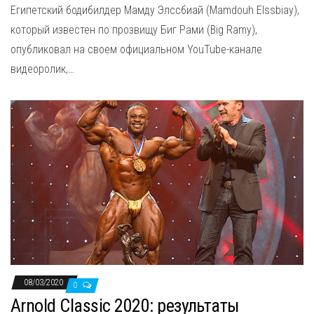
Египетский бодибилдер Мамду Элссбиай (Mamdouh Elssbiay),
который известен по прозвищу Биг Рами (Big Ramy),
опубликовал на своем официальном YouTube-канале
видеоролик,…
08/03/2020
0
Arnold Classic 2020: результаты