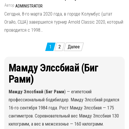
Автор
ADMINISTRATOR
Сегодня, 8-го марта 2020 года, в городе Колумбус (штат
Огайо, США) завершился турнир Arnold Classic 2020, который
проводится с 1998…
1
2
Далее
Пагинация записей
Мамду Элссбиай (Биг
Рами)
Мамду Элссбиай
(
Биг Рами
) — египетский
профессиональный бодибилдер. Мамду Элссбиай родился
16-го сентября 1984 года. Рост Мамду Элссбиая — 175
сантиметров. Соревновательный вес Мамду Элссбиая 130
килограмм, а вес в межсезонье — 160 килограмм.