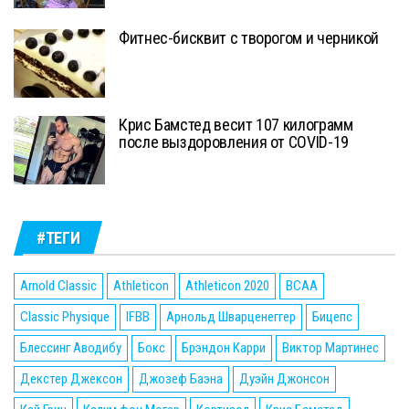
Фитнес-бисквит с творогом и черникой
Крис Бамстед весит 107 килограмм
после выздоровления от COVID-19
#ТЕГИ
Arnold Classic
Athleticon
Athleticon 2020
BCAA
Classic Physique
IFBB
Арнольд Шварценеггер
Бицепс
Блессинг Аводибу
Бокс
Брэндон Карри
Виктор Мартинес
Декстер Джексон
Джозеф Баэна
Дуэйн Джонсон