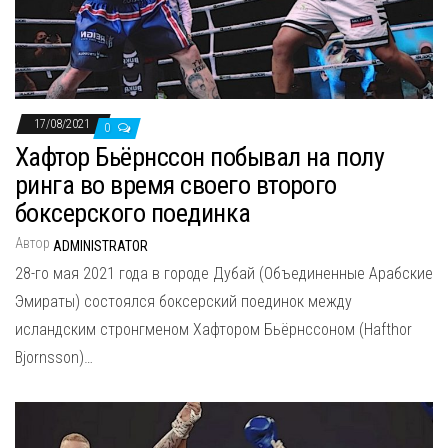
н
а
в
и
г
17/08/2021
0
а
Хафтор Бьёрнссон побывал на полу
ц
ринга во время своего второго
и
боксерского поединка
ю
Автор
ADMINISTRATOR
28-го мая 2021 года в городе Дубай (Объединенные Арабские
Эмираты) состоялся боксерский поединок между
исландским стронгменом Хафтором Бьёрнссоном (Hafthor
Bjornsson)…