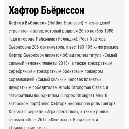
Хафтор Бьёрнссон
Хафтор Бьёрнссон
(Hafthor Bjornsson) — исландский
стронгмен и актер, который родился 26-го ноября 1988
года в городе Рейкьявик (Исландия). Рост Хафтора
Бьёрнссона 206 сантиметров, а вес 190-195 килограммов.
Хафтор Бьёрнссон является обладателем титула «Самый
сильный человек планеты 2018», а также трехкратным
серебряным и трехкратным бронзовым призером
соревнований «Самый сильный человек планеты»,
двукратным победителем Arnold Strongman Classic и
пятикратным победителем Europe’s Strongest Man. В
актерском портфолио Хафтора Бьёрнссона роль Григора
Клигана в сериале «Игра престолов», а также роли в
фильмах «Зона 261», «Кикбоксер: Воздаяние» и
«Дьявольские дела».