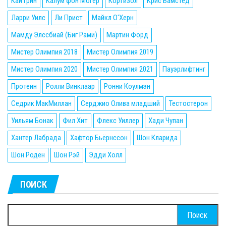
Кай Грин
Калум фон Могер
Кортизол
Крис Бамстед
Ларри Уилс
Ли Прист
Майкл О'Херн
Мамду Элссбиай (Биг Рами)
Мартин Форд
Мистер Олимпия 2018
Мистер Олимпия 2019
Мистер Олимпия 2020
Мистер Олимпия 2021
Пауэрлифтинг
Протеин
Ролли Винклаар
Ронни Коулмэн
Седрик МакМиллан
Серджио Олива младший
Тестостерон
Уильям Бонак
Фил Хит
Флекс Уиллер
Хади Чупан
Хантер Лабрада
Хафтор Бьёрнссон
Шон Кларида
Шон Роден
Шон Рэй
Эдди Холл
ПОИСК
Найти: