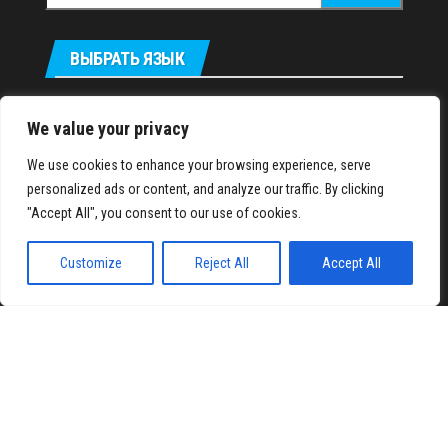
ВЫБРАТЬ ЯЗЫК
Українська
We value your privacy
We use cookies to enhance your browsing experience, serve
IronMuscles.org
© 2018-2023
personalized ads or content, and analyze our traffic. By clicking
"Accept All", you consent to our use of cookies.
Customize
Reject All
Accept All