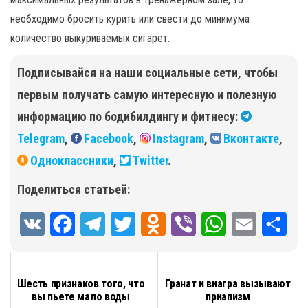
необходимо бросить курить или свести до минимума
количество выкуриваемых сигарет.
Подписывайся на наши социальные сети, чтобы
первым получать самую интересную и полезную
информацию по бодибилдингу и фитнесу:
Telegram
,
Facebook
,
Instagram
,
Вконтакте
,
Одноклассники
,
Twitter
.
Поделиться статьей:
V
F
T
T
O
V
W
E
О
K
a
e
w
d
i
h
m
т
c
l
i
n
b
a
a
п
Шесть признаков того, что
Гранат и виагра вызывают
вы пьете мало воды
приапизм
e
e
t
o
e
t
i
р