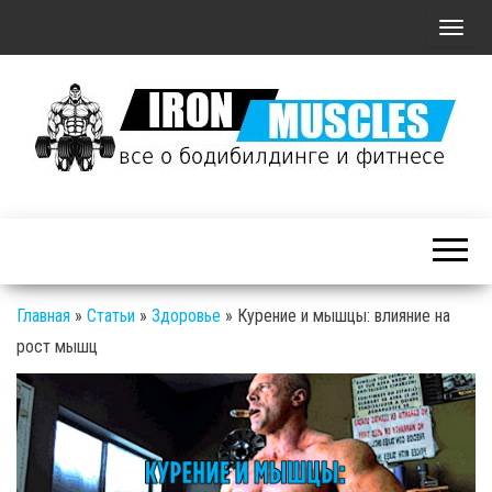
П
о
к
а
з
а
Железные
т
Мышцы: все о
ь
бодибилдинге
/
и фитнесе
С
Главная
»
Статьи
»
Здоровье
»
Курение и мышцы: влияние на
к
рост мышц
р
ы
т
ь