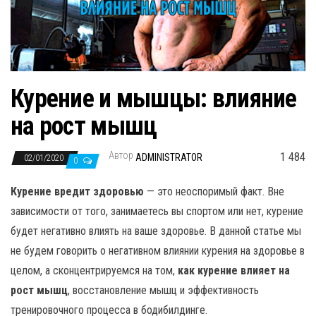
н
а
в
и
г
Курение и мышцы: влияние
а
на рост мышц
ц
и
Автор
1 484
ADMINISTRATOR
02/01/2020
ю
0
Курение вредит здоровью
— это неоспоримый факт. Вне
зависимости от того, занимаетесь вы спортом или нет, курение
будет негативно влиять на ваше здоровье. В данной статье мы
не будем говорить о негативном влиянии курения на здоровье в
целом, а сконцентрируемся на том,
как курение влияет на
рост мышц
, восстановление мышц и эффективность
тренировочного процесса в бодибилдинге.