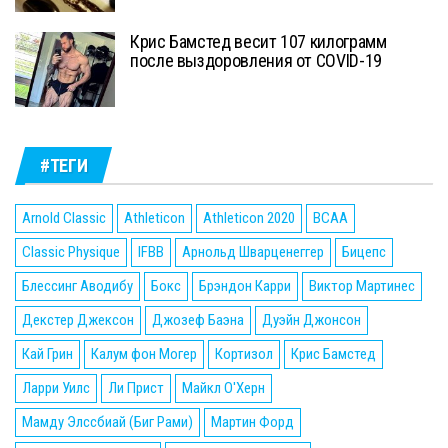
Крис Бамстед весит 107 килограмм
после выздоровления от COVID-19
#ТЕГИ
Arnold Classic
Athleticon
Athleticon 2020
BCAA
Classic Physique
IFBB
Арнольд Шварценеггер
Бицепс
Блессинг Аводибу
Бокс
Брэндон Карри
Виктор Мартинес
Декстер Джексон
Джозеф Баэна
Дуэйн Джонсон
Кай Грин
Калум фон Могер
Кортизол
Крис Бамстед
Ларри Уилс
Ли Прист
Майкл О'Херн
Мамду Элссбиай (Биг Рами)
Мартин Форд