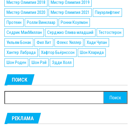
Мистер Олимпия 2018
Мистер Олимпия 2019
Мистер Олимпия 2020
Мистер Олимпия 2021
Пауэрлифтинг
Протеин
Ролли Винклаар
Ронни Коулмэн
Седрик МакМиллан
Серджио Олива младший
Тестостерон
Уильям Бонак
Фил Хит
Флекс Уиллер
Хади Чупан
Хантер Лабрада
Хафтор Бьёрнссон
Шон Кларида
Шон Роден
Шон Рэй
Эдди Холл
ПОИСК
Найти:
РЕКЛАМА