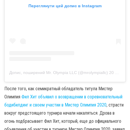
Переглянути цей допис в Instagram
Допис, поширений Mr. Olympia LLC (@mrolympiallc)
20 Сер 2020 р. о 7:14 PDT
После того, как семикратный обладатель титула Мистер
Олимпия
Фил Хит объявил о возвращении в соревновательный
бодибилдинг и своем участии в Мистер Олимпия 2020
, страсти
вокруг предстоящего турнира начали накаляться. Дрова в
огонь подбрасывает Фил Хит, который, еще до официального
объявления об участии в турнире Мистер Олимпия 2020, заявил,