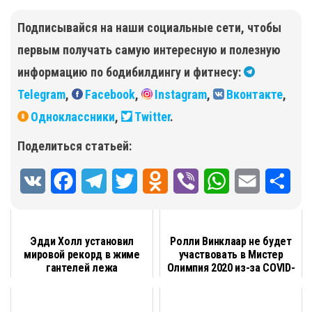
Подписывайся на наши социальные сети, чтобы
первым получать самую интересную и полезную
информацию по бодибилдингу и фитнесу:
Telegram
,
Facebook
,
Instagram
,
Вконтакте
,
Одноклассники
,
Twitter
.
Поделиться статьей:
V
F
T
T
O
V
W
E
О
K
a
e
w
d
i
h
m
т
c
l
i
n
b
a
a
п
Эдди Холл установил
Ролли Винклаар не будет
мировой рекорд в жиме
участвовать в Мистер
e
e
t
o
e
t
i
р
гантелей лежа
Олимпия 2020 из-за COVID-
b
g
t
k
r
19
s
l
а
o
r
e
l
A
в