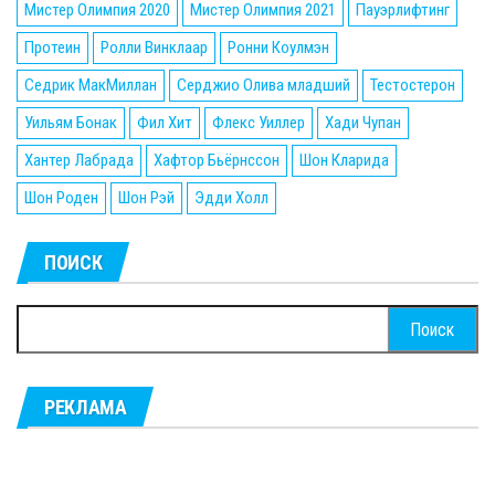
Мистер Олимпия 2020
Мистер Олимпия 2021
Пауэрлифтинг
Протеин
Ролли Винклаар
Ронни Коулмэн
Седрик МакМиллан
Серджио Олива младший
Тестостерон
Уильям Бонак
Фил Хит
Флекс Уиллер
Хади Чупан
Хантер Лабрада
Хафтор Бьёрнссон
Шон Кларида
Шон Роден
Шон Рэй
Эдди Холл
ПОИСК
Найти:
РЕКЛАМА