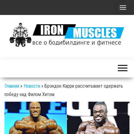
П
о
к
а
з
а
Железные
т
Мышцы: все о
ь
бодибилдинге
/
и фитнесе
С
Главная
»
Новости
»
Брэндон Карри рассчитывает одержать
к
победу над Филом Хитом
р
ы
т
ь