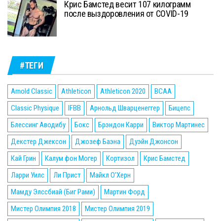
Крис Бамстед весит 107 килограмм
после выздоровления от COVID-19
#ТЕГИ
Arnold Classic
Athleticon
Athleticon 2020
BCAA
Classic Physique
IFBB
Арнольд Шварценеггер
Бицепс
Блессинг Аводибу
Бокс
Брэндон Карри
Виктор Мартинес
Декстер Джексон
Джозеф Баэна
Дуэйн Джонсон
Кай Грин
Калум фон Могер
Кортизол
Крис Бамстед
Ларри Уилс
Ли Прист
Майкл О'Херн
Мамду Элссбиай (Биг Рами)
Мартин Форд
Мистер Олимпия 2018
Мистер Олимпия 2019