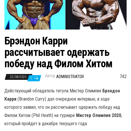
н
а
в
и
г
Брэндон Карри
а
рассчитывает одержать
ц
и
победу над Филом Хитом
ю
Автор
742
ADMINISTRATOR
22/08/2020
0
Действующий обладатель титула Мистер Олимпия
Брэндон
Карри
(Brandon Curry) дал очередное интервью, в ходе
которого заявил, что он рассчитывает одержать победу над
Филом Хитом (Phil Heath) на турнире
Мистер Олимпия 2020
,
который пройдет в декабре текущего года.