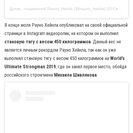
Допис, поширений Rauno Heinla (@rauno_heinla)
10 Сер 2020 р. о 10:06 PDT
В конце июля Рауно Хейнла опубликовал на своей официальной
странице в Instagram видеоролик, на котором он выполнил
становую тягу с весом 450 килограммов
. Данный вес не
является личным рекордом Рауно Хейнла, так как он уже
выполнял становую тягу с весом 450 килограммов на
World’s
Ultimate Strongman 2019
, где он занял первое место, обойдя
российского стронгмена
Михаила Шивлякова
.