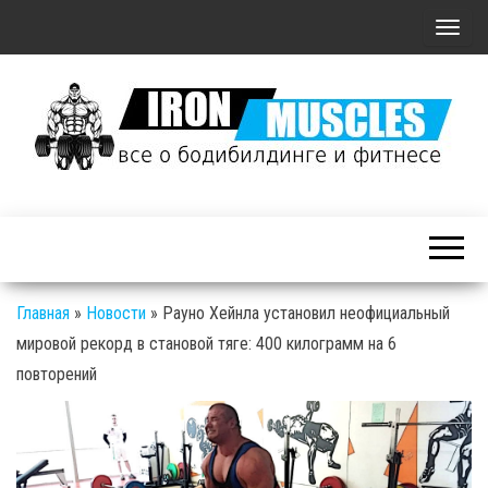
П
о
к
а
з
а
Железные
т
Мышцы: все о
ь
бодибилдинге
/
и фитнесе
С
Главная
»
Новости
»
Рауно Хейнла установил неофициальный
к
мировой рекорд в становой тяге: 400 килограмм на 6
р
повторений
ы
т
ь