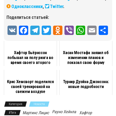
Одноклассники
,
Twitter
.
Поделиться статьей:
V
F
T
T
O
V
W
E
О
K
a
e
w
d
i
h
m
т
c
l
i
n
b
a
a
п
Хафтор Бьёрнссон
Хасан Мостафа заявил об
побывал на полу ринга во
изменении планов и
e
e
t
o
e
t
i
р
время своего второго
показал свою форму
боксерского ...
b
g
t
k
r
s
l
а
o
r
e
l
A
в
Крис Хемсворт поделился
Турнир Дуэйна Джонсона:
o
a
r
a
p
и
своей тренировкой на
новые подробности
свежем воздухе
k
m
s
p
т
Категория
Новости
s
ь
Рауно Хейнла
Мартинс Лицис
Хафтор
#Теги
n