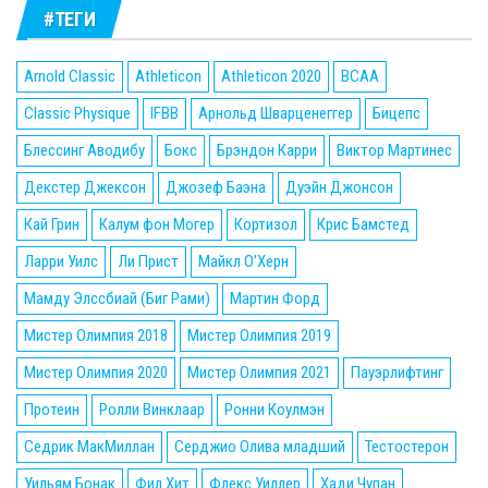
#ТЕГИ
Arnold Classic
Athleticon
Athleticon 2020
BCAA
Classic Physique
IFBB
Арнольд Шварценеггер
Бицепс
Блессинг Аводибу
Бокс
Брэндон Карри
Виктор Мартинес
Декстер Джексон
Джозеф Баэна
Дуэйн Джонсон
Кай Грин
Калум фон Могер
Кортизол
Крис Бамстед
Ларри Уилс
Ли Прист
Майкл О'Херн
Мамду Элссбиай (Биг Рами)
Мартин Форд
Мистер Олимпия 2018
Мистер Олимпия 2019
Мистер Олимпия 2020
Мистер Олимпия 2021
Пауэрлифтинг
Протеин
Ролли Винклаар
Ронни Коулмэн
Седрик МакМиллан
Серджио Олива младший
Тестостерон
Уильям Бонак
Фил Хит
Флекс Уиллер
Хади Чупан