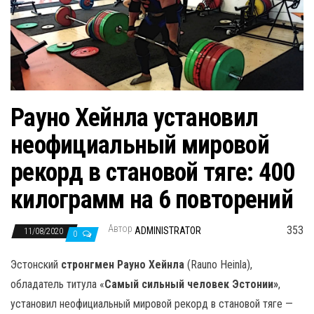
н
а
в
и
г
а
Рауно Хейнла установил
ц
неофициальный мировой
и
ю
рекорд в становой тяге: 400
килограмм на 6 повторений
Автор
353
ADMINISTRATOR
11/08/2020
0
Эстонский
стронгмен Рауно Хейнла
(Rauno Heinla),
обладатель титула «
Самый сильный человек Эстонии»
,
установил неофициальный мировой рекорд в становой тяге —