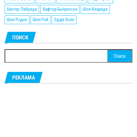
Хантер Лабрада
Хафтор Бьёрнссон
Шон Кларида
Шон Роден
Шон Рэй
Эдди Холл
ПОИСК
Найти:
РЕКЛАМА