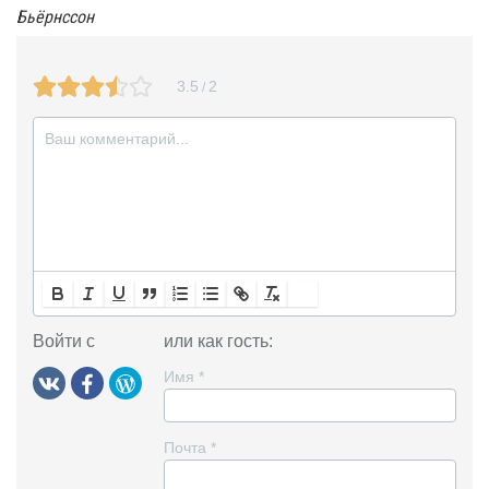
Бьёрнссон
i
k
3.5
2
/
i
Войти с
или как гость:
Имя
*
Почта
*