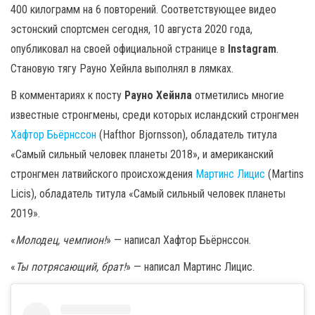
400 килограмм на 6 повторений. Соответствующее видео
эстонский спортсмен сегодня, 10 августа 2020 года,
опубликовал на своей официальной странице в
Instagram
.
Становую тягу Рауно Хейнла выполнял в лямках.
В комментариях к посту
Рауно Хейнла
отметились многие
известные стронгмены, среди которых исландский стронгмен
Хафтор Бьёрнссон
(Hafthor Bjornsson), обладатель титула
«Самый сильный человек планеты 2018», и американский
стронгмен латвийского происхождения
Мартинс Лицис
(Martins
Licis), обладатель титула «Самый сильный человек планеты
2019».
«
Молодец, чемпион!
» — написал Хафтор Бьёрнссон.
«
Ты потрясающий, брат!
» — написал Мартинс Лицис.