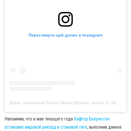
Переглянути цей допис в Instagram
Допис, поширений Rauno Heinla (@rauno_heinla)
27 Лип 2020 р. о 9:35 PDT
Напомним, что в мае текущего года
Хафтор Бьёрнссон
установил мировой рекорд в становой тяге
, выполнив данное