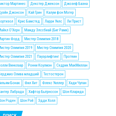
Виктор Мартинес
Декстер Джексон
Джозеф Баэна
Дуэйн Джонсон
Кай Грин
Калум фон Могер
Кортизол
Крис Бамстед
Ларри Уилс
Ли Прист
айкл О'Херн
Мамду Элссбиай (Биг Рами)
Мартин Форд
Мистер Олимпия 2018
истер Олимпия 2019
Мистер Олимпия 2020
истер Олимпия 2021
Пауэрлифтинг
Протеин
олли Винклаар
Ронни Коулмэн
Седрик МакМиллан
Серджио Олива младший
Тестостерон
ильям Бонак
Фил Хит
Флекс Уиллер
Хади Чупан
Хантер Лабрада
Хафтор Бьёрнссон
Шон Кларида
Шон Роден
Шон Рэй
Эдди Холл
ПОИСК