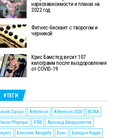
наркозависимости и планах на
2022 год
Фитнес-бисквит с творогом и
черникой
Крис Бамстед весит 107
килограмм после выздоровления
от COVID-19
#ТЕГИ
rnold Classic
Athleticon
Athleticon 2020
BCAA
lassic Physique
IFBB
Арнольд Шварценеггер
Бицепс
Блессинг Аводибу
Бокс
Брэндон Карри