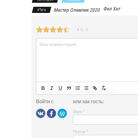
s
Фил Хит
Мистер Олимпия 2020
#Теги
n
i
4.5
2
/
k
i
Войти с
или как гость:
Имя
*
Почта
*