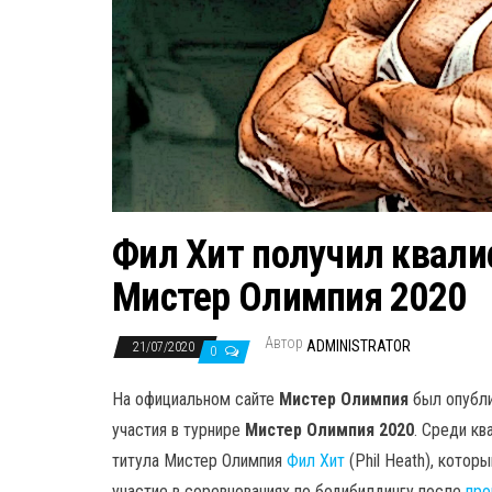
Фил Хит получил квали
Мистер Олимпия 2020
Автор
ADMINISTRATOR
21/07/2020
0
На официальном сайте
Мистер Олимпия
был опубл
участия в турнире
Мистер Олимпия 2020
. Среди к
титула Мистер Олимпия
Фил Хит
(Phil Heath), котор
участие в соревнованиях по бодибилдингу после
про