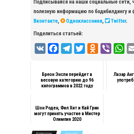
Подписывайся на наши социальные сети, 
полезную информацию по бодибилдингу и 
Вконтакте
,
Одноклассники
,
Twitter
.
Поделиться статьей:
V
F
T
T
O
V
W
K
a
e
w
d
i
h
c
l
i
n
b
a
Бреон Энсли перейдет в
Лазар Анг
весовую категорию до 96
употреб
e
e
t
o
e
t
килограммов в 2022 году
b
g
t
k
r
s
o
r
e
l
A
Шон Роден, Фил Хит и Кай Грин
o
a
r
a
p
могут принять участие в Мистер
Олимпия 2020
k
m
s
p
Категория
Новости