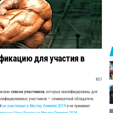
фикацию для участия в
857
икован
список участников
, которые квалифицированы для
валифицированных участников — семикратный обладатель
ый
не участвовал в Мистер Олимпия 2019
и не принимал
игрыша Шону Родену на Мистер Олимпия 2018
.