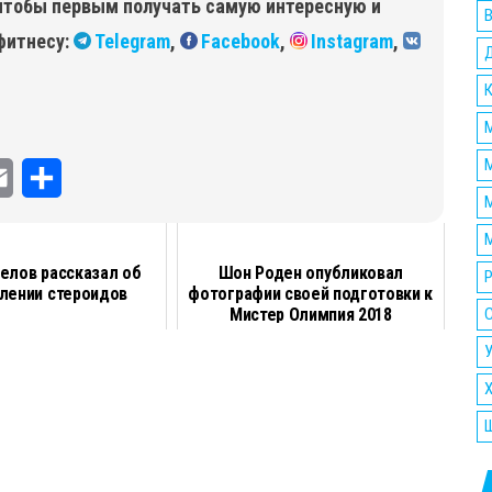
чтобы первым получать самую интересную и
фитнесу:
Telegram
,
Facebook
,
Instagram
,
М
E
О
М
m
т
М
a
п
елов рассказал об
Шон Роден опубликовал
Р
лении стероидов
фотографии своей подготовки к
i
р
Мистер Олимпия 2018
l
а
У
в
и
т