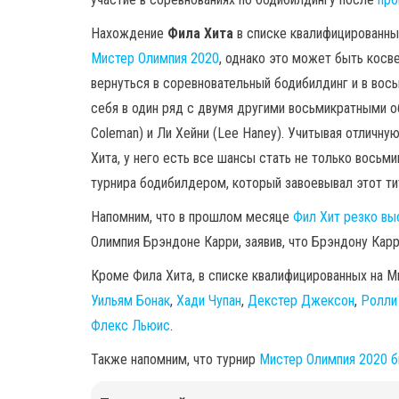
Нахождение
Фила Хита
в списке квалифицированных
Мистер Олимпия 2020
, однако это может быть косв
вернуться в соревновательный бодибилдинг и в вось
себя в один ряд с двумя другими восьмикратными 
Coleman) и Ли Хейни (Lee Haney). Учитывая отличн
Хита, у него есть все шансы стать не только восьм
турнира бодибилдером, который завоевывал этот ти
Напомним, что в прошлом месяце
Фил Хит резко вы
Олимпия Брэндоне Карри, заявив, что Брэндону Карр
Кроме Фила Хита, в списке квалифицированных на М
Уильям Бонак
,
Хади Чупан
,
Декстер Джексон
,
Ролли
Флекс Льюис
.
Также напомним, что турнир
Мистер Олимпия 2020 