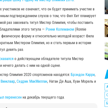
 участников не означает, что он будет принимать участие в
енным подтверждением слухов о том, что Фил Хит планирует
мой раз завоевать титул Мистер Олимпия, чтобы поставить
обладателями этого титула —
Ронни Колеманом
(Ronnie
ую физическую форму и относительно молодой возраст Фила
икратным Мистером Олимпия, но и стать первым в истории
тул девять раз.
сказался
о действующем обладателе титула Мистер
и нечего делать с ним на одной сцене.
истер Олимпия 2020 спортсменов находятся:
Брэндон Карри
,
 Винклаар
,
Седрик МакМиллан
, Натан Де Аша, Хуан Морель и
A
C
был перенесен
на декабрь текущего года.