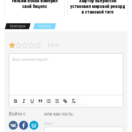
Уильям Бонак измерил
Хафтор Бьёрнссон
o
a
r
a
p
и
свой бицепс
установил мировой рекорд
в становой тяге
k
m
s
p
т
Категория
Новости
s
ь
n
1.0
1
/
i
k
i
Войти с
или как гость:
Имя
*