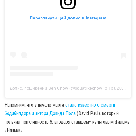
Переглянути цей допис в Instagram
Допис, поширений Ben Chow (@squatlikechow)
8 Тра 2020 р. о 10:46 PDT
Напомним, что в начале марта
стало известно о смерти
бодибилдера и актера Дэвида Пола
(David Paul), который
получил популярность благодаря ставшему культовым фильму
«Няньки».