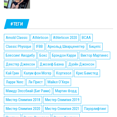
#ТЕГИ
Arnold Classic
Athleticon
Athleticon 2020
BCAA
Classic Physique
IFBB
Арнольд Шварценеггер
Бицепс
Блессинг Аводибу
Бокс
Брэндон Карри
Виктор Мартинес
Декстер Джексон
Джозеф Баэна
Дуэйн Джонсон
Кай Грин
Калум фон Могер
Кортизол
Крис Бамстед
Ларри Уилс
Ли Прист
Майкл О'Херн
Мамду Элссбиай (Биг Рами)
Мартин Форд
Мистер Олимпия 2018
Мистер Олимпия 2019
Мистер Олимпия 2020
Мистер Олимпия 2021
Пауэрлифтинг