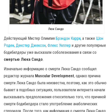
Люк Сандо
Действующий Мистер Олимпия
Брэндон Карри
, а также
Шон
Роден
,
Декстер Джексон
,
Флекс Уиллер
и другие популярные
бодибилдеры уже высказали соболезнования в связи со
смертью Люка Сандо
.
Изначально информацию о смерти Люка Сандо сообщил
редактор журнала
Muscular Development
, однако причина
смерти Люка Сандо была неизвестна, поэтому, как это обычно
бывает в подобных ситуациях, пользователи интернета начали
высказывать предположения относительно того, что причиной
смерти бодибилдера стало употребление анаболических
стероидов. После того, как информация о смерти Люка Сандо