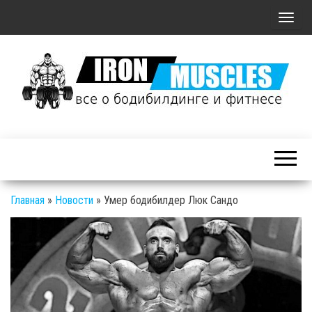
П
о
к
а
з
а
Железные
т
Мышцы: все о
ь
бодибилдинге
/
и фитнесе
С
Главная
»
Новости
»
Умер бодибилдер Люк Сандо
к
р
ы
т
ь