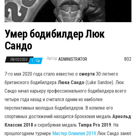
н
а
в
и
Умер бодибилдер Люк
г
Сандо
а
ц
Автор
802
ADMINISTRATOR
08/05/2020
и
1
ю
7-го мая 2020 года стало известно о
смерти
30-летнего
британского бодибилдера
Люка Сандо
(Luke Sandoe). Люк
Сандо начал карьеру профессионального бодибилдера всего
четыре года назад и считался одним из наиболее
перспективных молодых бодибилдеров. В копилке его
спортивных достижений находится бронзовая медаль
Арнольд
Классик 2018
и серебряная медаль
Tampa Pro 2019
. На
прошлогоднем турнире
Мистер Олимпия 2019
Люк Сандо занял