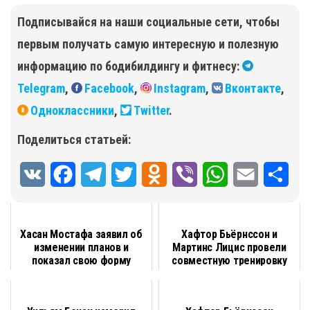
Подписывайся на наши социальные сети, чтобы
первым получать самую интересную и полезную
информацию по бодибилдингу и фитнесу:
Telegram
,
Facebook
,
Instagram
,
Вконтакте
,
Одноклассники
,
Twitter
.
Поделиться статьей:
V
F
T
T
O
V
W
E
О
K
a
e
w
d
i
h
m
т
c
l
i
n
b
a
a
п
Хасан Мостафа заявил об
Хафтор Бьёрнссон и
изменении планов и
Мартинс Лицис провели
e
e
t
o
e
t
i
р
показал свою форму
совместную тренировку
b
g
t
k
r
s
l
а
o
r
e
l
A
в