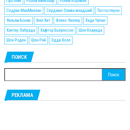
Протеин
Ролли Винклаар
Ронни Коулмэн
Седрик МакМиллан
Серджио Олива младший
Тестостерон
Уильям Бонак
Фил Хит
Флекс Уиллер
Хади Чупан
Хантер Лабрада
Хафтор Бьёрнссон
Шон Кларида
Шон Роден
Шон Рэй
Эдди Холл
ПОИСК
Найти:
РЕКЛАМА