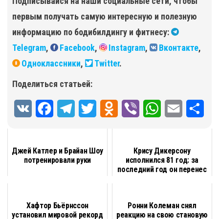
Подписывайся на наши социальные сети, чтобы
первым получать самую интересную и полезную
информацию по бодибилдингу и фитнесу:
Telegram
,
Facebook
,
Instagram
,
Вконтакте
,
Одноклассники
,
Twitter
.
Поделиться статьей:
V
F
T
T
O
V
W
E
О
K
a
e
w
d
i
h
m
т
c
l
i
n
b
a
a
п
Джей Катлер и Брайан Шоу
Крису Дикерсону
потренировали руки
исполнился 81 год: за
e
e
t
o
e
t
i
р
последний год он перенес
b
g
t
k
коронавирус ...
r
s
l
а
o
r
e
l
A
в
Хафтор Бьёрнссон
Ронни Колеман снял
o
a
r
a
p
и
установил мировой рекорд
реакцию на свою становую