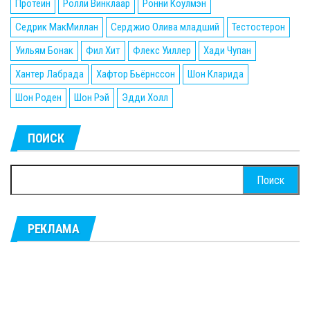
Протеин
Ролли Винклаар
Ронни Коулмэн
Седрик МакМиллан
Серджио Олива младший
Тестостерон
Уильям Бонак
Фил Хит
Флекс Уиллер
Хади Чупан
Хантер Лабрада
Хафтор Бьёрнссон
Шон Кларида
Шон Роден
Шон Рэй
Эдди Холл
ПОИСК
Найти:
РЕКЛАМА