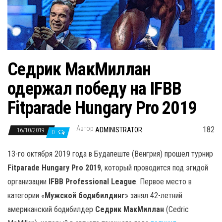
н
а
в
и
г
Седрик МакМиллан
а
одержал победу на IFBB
ц
и
Fitparade Hungary Pro 2019
ю
Автор
182
ADMINISTRATOR
16/10/2019
0
13-го октября 2019 года в Будапеште (Венгрия) прошел турнир
Fitparade Hungary Pro 2019
, который проводится под эгидой
организации
IFBB Professional League
. Первое место в
категории «
Мужской бодибилдинг
» занял 42-летний
американский бодибилдер
Седрик МакМиллан
(Cedric