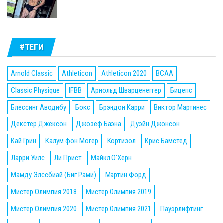
#ТЕГИ
Arnold Classic
Athleticon
Athleticon 2020
BCAA
Classic Physique
IFBB
Арнольд Шварценеггер
Бицепс
Блессинг Аводибу
Бокс
Брэндон Карри
Виктор Мартинес
Декстер Джексон
Джозеф Баэна
Дуэйн Джонсон
Кай Грин
Калум фон Могер
Кортизол
Крис Бамстед
Ларри Уилс
Ли Прист
Майкл О'Херн
Мамду Элссбиай (Биг Рами)
Мартин Форд
Мистер Олимпия 2018
Мистер Олимпия 2019
Мистер Олимпия 2020
Мистер Олимпия 2021
Пауэрлифтинг