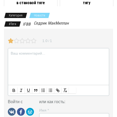
в становой тяге
тягу
k
m
s
p
т
Категория
Новости
s
ь
Седрик МакМиллан
IFBB
#Теги
n
i
1.0
1
/
k
i
Войти с
или как гость:
Имя
*