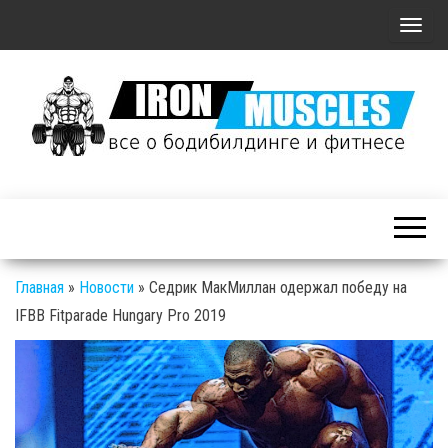
П
о
к
а
з
а
Железные
т
Мышцы: все о
ь
бодибилдинге
/
и фитнесе
С
Главная
»
Новости
»
Седрик МакМиллан одержал победу на
к
IFBB Fitparade Hungary Pro 2019
р
ы
т
ь