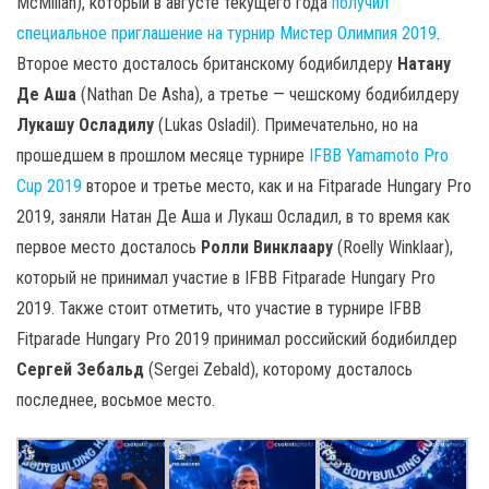
McMillan), который в августе текущего года
получил
специальное приглашение на турнир Мистер Олимпия 2019
.
Второе место досталось британскому бодибилдеру
Натану
Де Аша
(Nathan De Asha), а третье — чешскому бодибилдеру
Лукашу Осладилу
(Lukas Osladil). Примечательно, но на
прошедшем в прошлом месяце турнире
IFBB Yamamoto Pro
Cup 2019
второе и третье место, как и на Fitparade Hungary Pro
2019, заняли Натан Де Аша и Лукаш Осладил, в то время как
первое место досталось
Ролли Винклаару
(Roelly Winklaar),
который не принимал участие в IFBB Fitparade Hungary Pro
2019. Также стоит отметить, что участие в турнире IFBB
Fitparade Hungary Pro 2019 принимал российский бодибилдер
Сергей Зебальд
(Sergei Zebald), которому досталось
последнее, восьмое место.