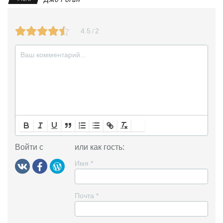
n
i
4.5
2
/
k
i
Войти с
или как гость:
Имя
*
Почта
*