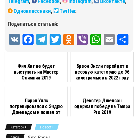
Telegram
,
Facebook
,
Instagram
,
Вконтакте
,
Одноклассники
,
Twitter
.
Поделиться статьей:
V
F
T
T
O
V
W
E
О
K
a
e
w
d
i
h
m
т
c
l
i
n
b
a
a
п
Фил Хит не будет
Бреон Энсли перейдет в
выступать на Мистер
весовую категорию до 96
e
e
t
o
e
t
i
р
Олимпия 2019
килограммов в 2022 году
b
g
t
k
r
s
l
а
o
r
e
l
A
в
Ларри Уилс
Декстер Джексон
o
a
r
a
p
и
потренировался с Эндрю
одержал победу на Tampa
Джекедом и пожал от
Pro 2019
k
m
s
p
т
груди 220 килограмм н...
Категория
Новости
s
ь
Джо Роган
#Теги