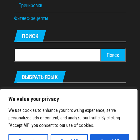
Тренировки
Фитнес-рецепты
ПОИСК
Найти:
ВЫБРАТЬ ЯЗЫК
Українська
We value your privacy
We use cookies to enhance your browsing experience, serve
IronMuscles.org
© 2018-2023
personalized ads or content, and analyze our traffic. By clicking
"Accept All", you consent to our use of cookies.