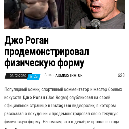
н
а
в
и
г
Джо Роган
а
продемонстрировал
ц
и
физическую форму
ю
Автор
623
ADMINISTRATOR
05/02/2020
0
Популярный комик, спортивный комментатор и мастер боевых
искусств
Джо Роган
(Joe Rogan) опубликовал на своей
официальной странице в
Instagram
видеоролик, в котором
рассказал о похудении и продемонстрировал свою текущую
физическую форму. Напомним, что в декабре прошлого года