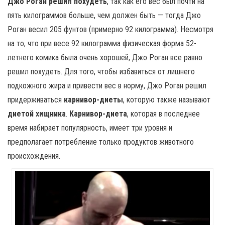
Джо Роган решил похудеть
, так как его вес был почти на
пять килограммов больше, чем должен быть — тогда Джо
Роган весил 205 фунтов (примерно 92 килограмма). Несмотря
на то, что при весе 92 килограмма физическая форма 52-
летнего комика была очень хорошей, Джо Роган все равно
решил похудеть. Для того, чтобы избавиться от лишнего
подкожного жира и привести вес в норму, Джо Роган решил
придерживаться
карнивор-диеты
, которую также называют
диетой хищника
.
Карнивор-диета
, которая в последнее
время набирает популярность, имеет три уровня и
предполагает потребление только продуктов животного
происхождения.