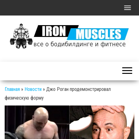
П
о
к
а
з
а
Железные
т
Мышцы: все о
ь
бодибилдинге
/
и фитнесе
С
Главная
»
Новости
»
Джо Роган продемонстрировал
к
физическую форму
р
ы
т
ь