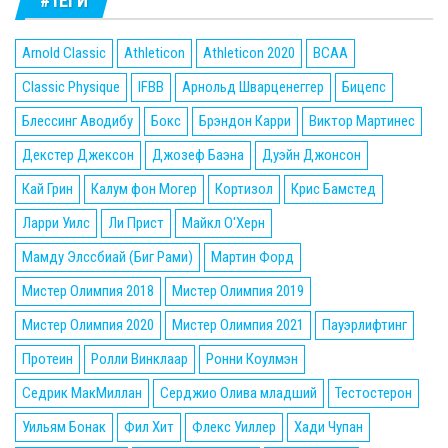
#ТЕГИ
Arnold Classic
Athleticon
Athleticon 2020
BCAA
Classic Physique
IFBB
Арнольд Шварценеггер
Бицепс
Блессинг Аводибу
Бокс
Брэндон Карри
Виктор Мартинес
Декстер Джексон
Джозеф Баэна
Дуэйн Джонсон
Кай Грин
Калум фон Могер
Кортизол
Крис Бамстед
Ларри Уилс
Ли Прист
Майкл О'Херн
Мамду Элссбиай (Биг Рами)
Мартин Форд
Мистер Олимпия 2018
Мистер Олимпия 2019
Мистер Олимпия 2020
Мистер Олимпия 2021
Пауэрлифтинг
Протеин
Ролли Винклаар
Ронни Коулмэн
Седрик МакМиллан
Серджио Олива младший
Тестостерон
Уильям Бонак
Фил Хит
Флекс Уиллер
Хади Чупан