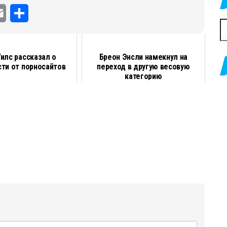
E
О
Н
m
т
a
п
илс рассказал о
Бреон Энсли намекнул на
ти от порносайтов
переход в другую весовую
i
р
категорию
l
а
в
и
т
ь