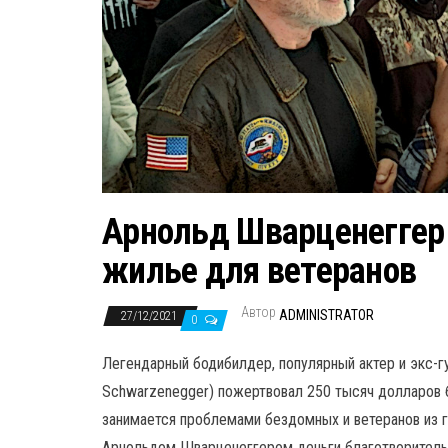
Арнольд Шварценеггер
жилье для ветеранов
Автор
ADMINISTRATOR
27/12/2021
0
Легендарный бодибилдер, популярный актер и экс-
Schwarzenegger) пожертвовал 250 тысяч долларов 
занимается проблемами бездомных и ветеранов из 
Арнольдом Шварценеггером деньги благотворительн