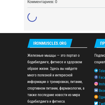
Комментариев: 0
IRONMUSCLES.ORG
ПР
Железные мышцы — это портал о
Подпис
бодибилдинге, фитнесе и здоровом
социал
образе жизни. Здесь вы найдете
Tel
много полезной и интересной
Fac
информации о тренировках, питании,
Ins
спортивном питании, фармакологии, а
Вко
также последние новости из мира
Одн
бодибилдинга и фитнеса.
Twit