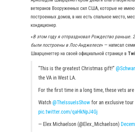
ветеранов Вооруженных сил США, которые не имею
построенных домов, в них есть спальное место, мес
кондиционер.
«
В этом году я отпраздновал Рождество раньше. 2
были построены в Лос-Анджелесе
» — написал сем
Шварценеггер на своей официальной странице в
Twi
"This is the greatest Christmas gift!”
@Schwar
the VA in West LA.
For the first time in a long time, these vets ar
Watch
@TheIssueIsShow
for an exclusive tour
pic.twitter.com/qaHkNpJ4Gj
— Elex Michaelson (@Elex_Michaelson)
Decem