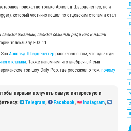
етеранов приехал не только Арнольд Шварценеггер, но и
egger), который частично пошел по отцовским стопам и стал
М
 своими жизнями, своими семьями ради нас и нашей
арии телеканалу FOX 11.
e Sun
Арнольд Шварценеггер
рассказал о том, что однажды
М
чного клапана
. Также напомним, что внебрачный сын
М
ериканское ток-шоу Daily Pop, где рассказал о том,
почему
Р
чтобы первым получать самую интересную и
У
фитнесу:
Telegram
,
Facebook
,
Instagram
,