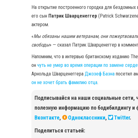
На открытие построенного городка для бездомных в
его сын
Патрик Шварценеггер
(Patrick Schwarzen
актером.
«
Мы обязаны нашим ветеранам, они пожертвовали
свободы
» — сказал Патрик Шварценеггер в коммент
Напомним, что в интервью британскому изданию Th
он
чуть не умер во время операции по замене серде
Арнольда Шварценеггера
Джозеф Баэна
посетил ам
он не хочет брать фамилию отца
.
Подписывайся на наши социальные сети, 
полезную информацию по бодибилдингу и 
Вконтакте
,
Одноклассники
,
Twitter
.
Поделиться статьей: