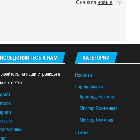
Сначала
новые
ИСОЕДИНЯЙТЕСЬ К НАМ
КАТЕГОРИИ
ывайтесь на наши страницы в
Новости
ьных сетях:
Соревнования
egram
Арнольд Классик
ebook
Мистер Вселенная
tagram
Мистер Олимпия
нтакте
оклассники
Статьи
ter