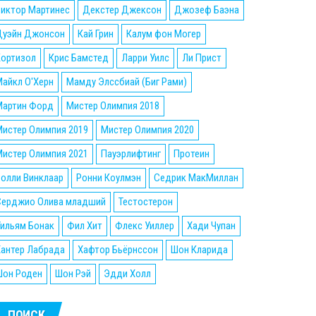
Виктор Мартинес
Декстер Джексон
Джозеф Баэна
Дуэйн Джонсон
Кай Грин
Калум фон Могер
Кортизол
Крис Бамстед
Ларри Уилс
Ли Прист
айкл О'Херн
Мамду Элссбиай (Биг Рами)
Мартин Форд
Мистер Олимпия 2018
истер Олимпия 2019
Мистер Олимпия 2020
истер Олимпия 2021
Пауэрлифтинг
Протеин
олли Винклаар
Ронни Коулмэн
Седрик МакМиллан
Серджио Олива младший
Тестостерон
ильям Бонак
Фил Хит
Флекс Уиллер
Хади Чупан
Хантер Лабрада
Хафтор Бьёрнссон
Шон Кларида
Шон Роден
Шон Рэй
Эдди Холл
ПОИСК