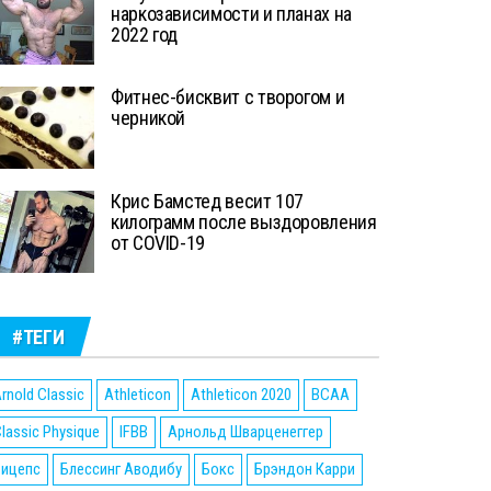
наркозависимости и планах на
2022 год
Фитнес-бисквит с творогом и
черникой
Крис Бамстед весит 107
килограмм после выздоровления
от COVID-19
#ТЕГИ
rnold Classic
Athleticon
Athleticon 2020
BCAA
lassic Physique
IFBB
Арнольд Шварценеггер
Бицепс
Блессинг Аводибу
Бокс
Брэндон Карри