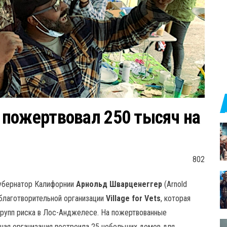
 пожертвовал 250 тысяч на
802
губернатор Калифорнии
Арнольд Шварценеггер
(Arnold
благотворительной организации
Village for Vets
, которая
групп риска в Лос-Анджелесе. На пожертвованные
ая организация построила 25 небольших домов для