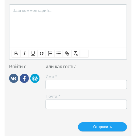
i
Войти с
или как гость:
Имя
*
Почта
*