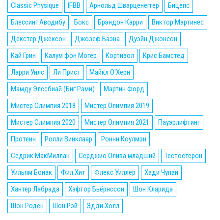
Classic Physique
IFBB
Арнольд Шварценеггер
Бицепс
Блессинг Аводибу
Бокс
Брэндон Карри
Виктор Мартинес
Декстер Джексон
Джозеф Баэна
Дуэйн Джонсон
Кай Грин
Калум фон Могер
Кортизол
Крис Бамстед
Ларри Уилс
Ли Прист
Майкл О'Херн
Мамду Элссбиай (Биг Рами)
Мартин Форд
Мистер Олимпия 2018
Мистер Олимпия 2019
Мистер Олимпия 2020
Мистер Олимпия 2021
Пауэрлифтинг
Протеин
Ролли Винклаар
Ронни Коулмэн
Седрик МакМиллан
Серджио Олива младший
Тестостерон
Уильям Бонак
Фил Хит
Флекс Уиллер
Хади Чупан
Хантер Лабрада
Хафтор Бьёрнссон
Шон Кларида
Шон Роден
Шон Рэй
Эдди Холл