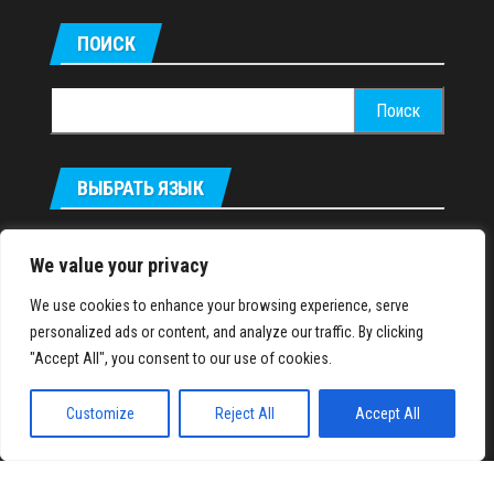
ПОИСК
Найти:
ВЫБРАТЬ ЯЗЫК
Українська
We value your privacy
We use cookies to enhance your browsing experience, serve
IronMuscles.org
© 2018-2023
personalized ads or content, and analyze our traffic. By clicking
"Accept All", you consent to our use of cookies.
Customize
Reject All
Accept All