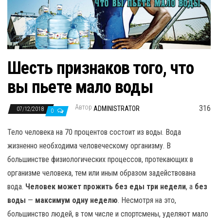
н
а
в
и
г
Шесть признаков того, что
а
вы пьете мало воды
ц
и
Автор
316
ADMINISTRATOR
07/12/2018
ю
0
Тело человека на 70 процентов состоит из воды. Вода
жизненно необходима человеческому организму. В
большинстве физиологических процессов, протекающих в
организме человека, тем или иным образом задействована
вода.
Человек может прожить без еды три недели
, а
без
воды
—
максимум одну неделю
. Несмотря на это,
большинство людей, в том числе и спортсмены, уделяют мало