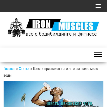
П
о
к
а
з
а
Железные
т
Мышцы: все о
ь
бодибилдинге
/
и фитнесе
С
Главная
»
Статьи
»
Шесть признаков того, что вы пьете мало
к
воды
р
ы
т
ь