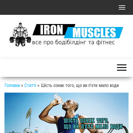
П
о
к
а
з
а
Залізні
т
М'язи: все
ь
про
/
бодібілдинг
С
Головна
»
Статті
»
Шість ознак того, що ви п’єте мало води
і фітнес
к
р
ы
т
ь