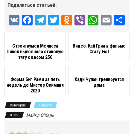
Поделиться статьей:
V
F
T
T
O
V
W
E
О
K
a
e
w
d
i
h
m
т
c
l
i
n
b
a
a
п
Стронгвумен Мелисса
Видео: Кай Грин в фильме
Пикок выполнила становую
Crazy Fist
e
e
t
o
e
t
i
р
тягу с весом 250
килограммов
b
g
t
k
r
s
l
а
o
r
e
l
A
в
Форма Биг Рами за пять
Хади Чупан тренируется
o
a
r
a
p
и
недель до Мистер Олимпия
дома
2020
k
m
s
p
т
Категория
Новости
s
ь
Майкл О'Херн
#Теги
n
i