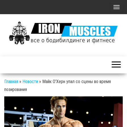
П
о
к
а
з
а
Железные
т
Мышцы: все о
ь
бодибилдинге
/
и фитнесе
С
Главная
»
Новости
»
Майк О’Херн упал со сцены во время
к
позирования
р
ы
т
ь