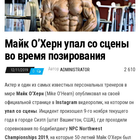
н
а
в
и
г
Майк О’Херн упал со сцены
а
во время позирования
ц
и
Автор
2 610
ADMINISTRATOR
12/11/2019
ю
0
Актер и один из самых известных персональных тренеров в
мире
Майк О’Херн
(Mike O’Hearn) опубликовал на своей
официальной странице в
Instagram
видеоролик, на котором он
упал со сцены
. Инцидент произошел 9-го ноября текущего
года в городе Сиэтл (штат Вашингтон, США), где проходили
соревнования по бодибилдингу
NPC Northwest
Championships 2019
, на которые 50-летний Майк О’Херн был