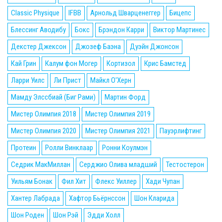
Classic Physique
IFBB
Арнольд Шварценеггер
Бицепс
Блессинг Аводибу
Бокс
Брэндон Карри
Виктор Мартинес
Декстер Джексон
Джозеф Баэна
Дуэйн Джонсон
Кай Грин
Калум фон Могер
Кортизол
Крис Бамстед
Ларри Уилс
Ли Прист
Майкл О'Херн
Мамду Элссбиай (Биг Рами)
Мартин Форд
Мистер Олимпия 2018
Мистер Олимпия 2019
Мистер Олимпия 2020
Мистер Олимпия 2021
Пауэрлифтинг
Протеин
Ролли Винклаар
Ронни Коулмэн
Седрик МакМиллан
Серджио Олива младший
Тестостерон
Уильям Бонак
Фил Хит
Флекс Уиллер
Хади Чупан
Хантер Лабрада
Хафтор Бьёрнссон
Шон Кларида
Шон Роден
Шон Рэй
Эдди Холл