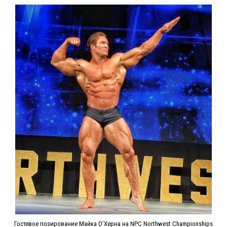
Гостевое позирование Майка О’Херна на NPC Northwest Championships