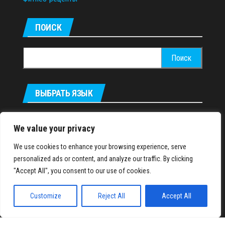
ПОИСК
Найти:
ВЫБРАТЬ ЯЗЫК
Українська
We value your privacy
We use cookies to enhance your browsing experience, serve
IronMuscles.org
© 2018-2023
personalized ads or content, and analyze our traffic. By clicking
"Accept All", you consent to our use of cookies.
Customize
Reject All
Accept All