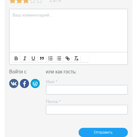
2.8
5
/
k
i
Войти с
или как гость:
Имя
*
Почта
*