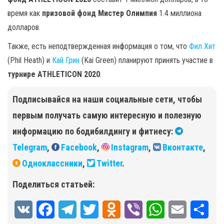
время как
призовой фонд Мистер Олимпия
1.4 миллиона
долларов.
Также, есть неподтвержденная информация о том, что
Фил Хит
(Phil Heath) и
Кай Грин
(Kai Green) планируют принять участие в
турнире ATHLETICON 2020
.
Подписывайся на наши социальные сети, чтобы
первым получать самую интересную и полезную
информацию по бодибилдингу и фитнесу:
Telegram
,
Facebook
,
Instagram
,
Вконтакте
,
Одноклассники
,
Twitter
.
Поделиться статьей:
V
F
T
T
O
V
W
E
О