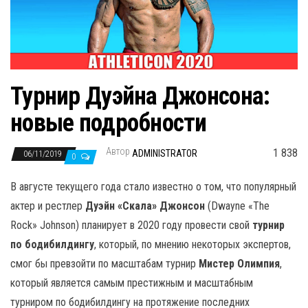
н
а
в
и
г
Турнир Дуэйна Джонсона:
а
новые подробности
ц
и
Автор
1 838
ADMINISTRATOR
06/11/2019
ю
0
В августе текущего года стало известно о том, что популярный
актер и рестлер
Дуэйн «Скала» Джонсон
(Dwayne «The
Rock» Johnson) планирует в 2020 году провести свой
турнир
по бодибилдингу
, который, по мнению некоторых экспертов,
смог бы превзойти по масштабам турнир
Мистер Олимпия
,
который является самым престижным и масштабным
турниром по бодибилдингу на протяжение последних