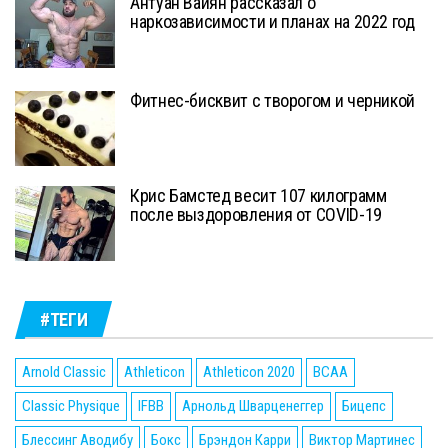
Антуан Вайян рассказал о
наркозависимости и планах на 2022 год
Фитнес-бисквит с творогом и черникой
Крис Бамстед весит 107 килограмм
после выздоровления от COVID-19
#ТЕГИ
Arnold Classic
Athleticon
Athleticon 2020
BCAA
Classic Physique
IFBB
Арнольд Шварценеггер
Бицепс
Блессинг Аводибу
Бокс
Брэндон Карри
Виктор Мартинес