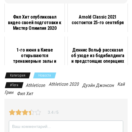
K
a
e
w
d
i
h
m
т
c
l
i
n
b
a
a
п
Фил Хит опубликовал
Arnold Classic 2021
видео своей подготовки к
состоится 25-го сентября
e
e
t
o
e
t
i
р
Мистер Олимпия 2020
b
g
t
k
r
s
l
а
o
r
e
l
A
в
1-го июня в Киеве
Деннис Вольф рассказал
o
a
r
a
p
и
открываются
об уходе из бодибилдинга
тренажерные залы и
и предстоящих операциях
k
m
s
p
т
фитнес-клубы
Категория
Новости
s
ь
Athleticon 2020
Кай
Athleticon
Дуэйн Джонсон
#Теги
n
Грин
Фил Хит
i
k
3.4
5
/
i