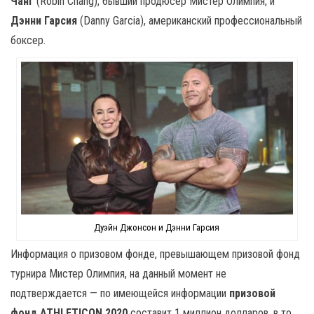
Чанг
(Robin Chang), бывший продюсер Мистер Олимпия, и
Дэнни Гарсия
(Danny Garcia), американский профессиональный
боксер.
Дуэйн Джонсон и Дэнни Гарсия
Информация о призовом фонде, превышающем призовой фонд
турнира Мистер Олимпия, на данный момент не
подтверждается — по имеющейся информации
призовой
фонд ATHLETICON 2020
составит 1 миллион долларов, в то