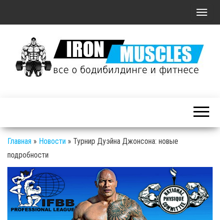
П
о
к
а
з
а
Железные
т
Мышцы: все о
ь
бодибилдинге
/
и фитнесе
С
Главная
»
Новости
»
Турнир Дуэйна Джонсона: новые
к
подробности
р
ы
т
ь