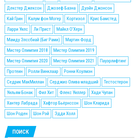
Декстер Джексон
Джозеф Баэна
Дуэйн Джонсон
Кай Грин
Калум фон Могер
Кортизол
Крис Бамстед
Ларри Уилс
Ли Прист
Майкл О'Херн
Мамду Элссбиай (Биг Рами)
Мартин Форд
Мистер Олимпия 2018
Мистер Олимпия 2019
Мистер Олимпия 2020
Мистер Олимпия 2021
Пауэрлифтинг
Протеин
Ролли Винклаар
Ронни Коулмэн
Седрик МакМиллан
Серджио Олива младший
Тестостерон
Уильям Бонак
Фил Хит
Флекс Уиллер
Хади Чупан
Хантер Лабрада
Хафтор Бьёрнссон
Шон Кларида
Шон Роден
Шон Рэй
Эдди Холл
ПОИСК