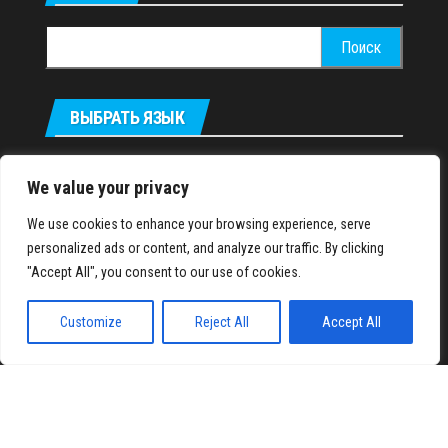
Найти:
ВЫБРАТЬ ЯЗЫК
Українська
We value your privacy
We use cookies to enhance your browsing experience, serve
IronMuscles.org
© 2018-2023
personalized ads or content, and analyze our traffic. By clicking
"Accept All", you consent to our use of cookies.
Customize
Reject All
Accept All