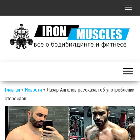
П
о
к
а
з
а
Железные
т
Мышцы: все о
ь
бодибилдинге
/
и фитнесе
С
Главная
»
Новости
»
Лазар Ангелов рассказал об употреблении
к
стероидов
р
ы
т
ь