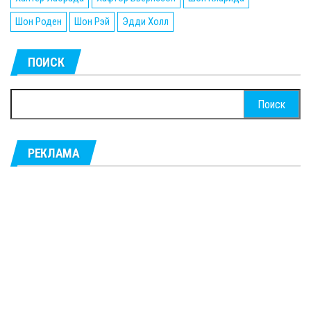
Шон Роден
Шон Рэй
Эдди Холл
ПОИСК
Найти:
РЕКЛАМА