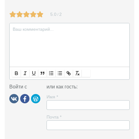
i
5.0
2
/
k
i
Войти с
или как гость:
Имя
*
Почта
*