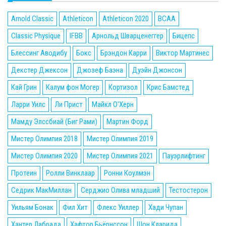
Arnold Classic
Athleticon
Athleticon 2020
BCAA
Classic Physique
IFBB
Арнольд Шварценеггер
Бицепс
Блессинг Аводибу
Бокс
Брэндон Карри
Виктор Мартинес
Декстер Джексон
Джозеф Баэна
Дуэйн Джонсон
Кай Грин
Калум фон Могер
Кортизол
Крис Бамстед
Ларри Уилс
Ли Прист
Майкл О'Херн
Мамду Элссбиай (Биг Рами)
Мартин Форд
Мистер Олимпия 2018
Мистер Олимпия 2019
Мистер Олимпия 2020
Мистер Олимпия 2021
Пауэрлифтинг
Протеин
Ролли Винклаар
Ронни Коулмэн
Седрик МакМиллан
Серджио Олива младший
Тестостерон
Уильям Бонак
Фил Хит
Флекс Уиллер
Хади Чупан
Хантер Лабрада
Хафтор Бьёрнссон
Шон Кларида