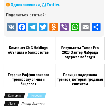
Одноклассники
,
Twitter
.
Поделиться статьей:
V
F
T
T
O
V
W
E
О
K
a
e
w
d
i
h
m
т
c
l
i
n
b
a
a
п
Компания GNC Holdings
Результаты Tampa Pro
объявила о банкротстве
2020: Хантер Лабрада
e
e
t
o
e
t
i
р
одержал победу в
b
g
t
k
открытой категор...
r
s
l
а
o
r
e
l
A
в
Терренс Раффин показал
Полиция задержала
o
a
r
a
p
и
тренировку спины и
тренера, который продавал
бицепсов
клиентам
k
m
s
p
т
несуществующее
спортив...
Категория
Новости
s
ь
Лазар Ангелов
#Теги
n