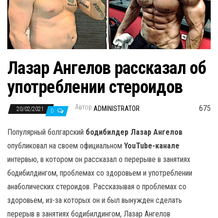
н
а
в
и
г
Лазар Ангелов рассказал об
а
употреблении стероидов
ц
и
Автор
675
ADMINISTRATOR
20/02/2021
ю
0
Популярный болгарский
бодибилдер Лазар Ангелов
опубликовал на своем официальном
YouTube-канале
интервью, в котором он рассказал о перерыве в занятиях
бодибилдингом, проблемах со здоровьем и употреблении
анаболических стероидов. Рассказывая о проблемах со
здоровьем, из-за которых он и был вынужден сделать
перерыв в занятиях бодибилдингом, Лазар Ангелов