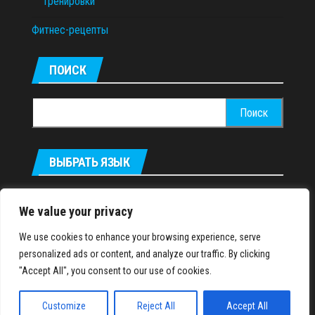
Тренировки
Фитнес-рецепты
ПОИСК
Найти:
ВЫБРАТЬ ЯЗЫК
Українська
We value your privacy
We use cookies to enhance your browsing experience, serve
IronMuscles.org
© 2018-2023
personalized ads or content, and analyze our traffic. By clicking
"Accept All", you consent to our use of cookies.
Customize
Reject All
Accept All