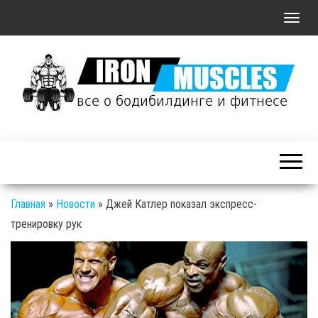
П
о
к
а
з
а
Железные
т
Мышцы: все о
ь
бодибилдинге
/
и фитнесе
С
Главная
»
Новости
»
Джей Катлер показал экспресс-
к
тренировку рук
р
ы
т
ь