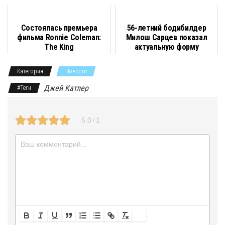
температуры
b
g
t
k
r
s
l
а
o
r
e
l
A
в
Состоялась премьера
56-летний бодибилдер
o
a
r
a
p
и
фильма Ronnie Coleman:
Милош Сарцев показал
The King
актуальную форму
k
m
s
p
т
Категория
Новости
s
ь
Джей Катлер
#Теги
n
i
5.0
1
/
k
i