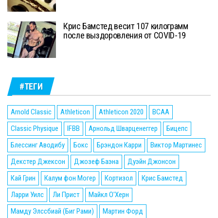
Крис Бамстед весит 107 килограмм
после выздоровления от COVID-19
#ТЕГИ
Arnold Classic
Athleticon
Athleticon 2020
BCAA
Classic Physique
IFBB
Арнольд Шварценеггер
Бицепс
Блессинг Аводибу
Бокс
Брэндон Карри
Виктор Мартинес
Декстер Джексон
Джозеф Баэна
Дуэйн Джонсон
Кай Грин
Калум фон Могер
Кортизол
Крис Бамстед
Ларри Уилс
Ли Прист
Майкл О'Херн
Мамду Элссбиай (Биг Рами)
Мартин Форд