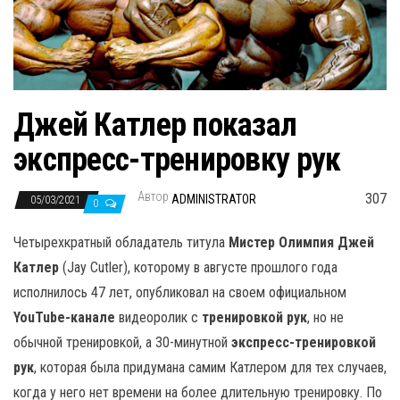
н
а
в
и
г
Джей Катлер показал
а
экспресс-тренировку рук
ц
и
Автор
307
ADMINISTRATOR
05/03/2021
ю
0
Четырехкратный обладатель титула
Мистер Олимпия Джей
Катлер
(Jay Cutler), которому в августе прошлого года
исполнилось 47 лет, опубликовал на своем официальном
YouTube-канале
видеоролик с
тренировкой рук
, но не
обычной тренировкой, а 30-минутной
экспресс-тренировкой
рук
, которая была придумана самим Катлером для тех случаев,
когда у него нет времени на более длительную тренировку. По