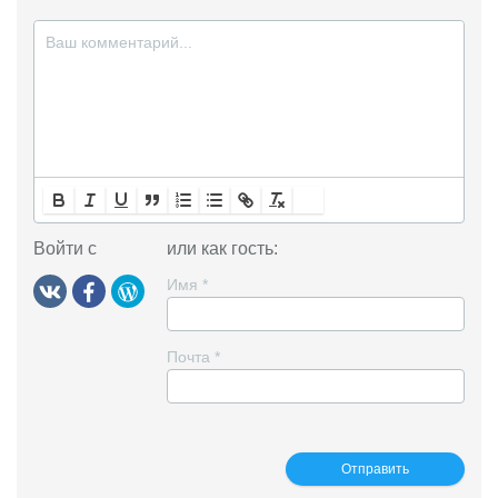
k
i
Войти с
или как гость:
Имя
*
Почта
*