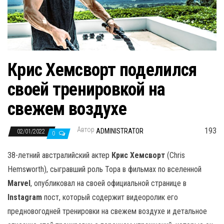
н
а
в
и
г
Крис Хемсворт поделился
а
своей тренировкой на
ц
и
свежем воздухе
ю
Автор
193
ADMINISTRATOR
02/01/2022
0
38-летний австралийский актер
Крис Хемсворт
(Chris
Hemsworth), сыгравший роль Тора в фильмах по вселенной
Marvel
, опубликовал на своей официальной странице в
Instagram
пост, который содержит видеоролик его
предновогодней тренировки на свежем воздухе и детальное