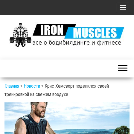
П
о
к
а
з
а
Железные
т
Мышцы: все о
ь
бодибилдинге
/
и фитнесе
С
Главная
»
Новости
»
Крис Хемсворт поделился своей
к
тренировкой на свежем воздухе
р
ы
т
ь