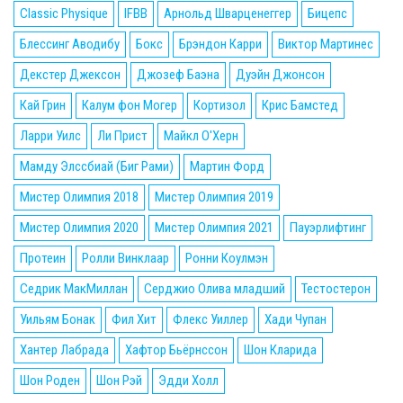
Classic Physique
IFBB
Арнольд Шварценеггер
Бицепс
Блессинг Аводибу
Бокс
Брэндон Карри
Виктор Мартинес
Декстер Джексон
Джозеф Баэна
Дуэйн Джонсон
Кай Грин
Калум фон Могер
Кортизол
Крис Бамстед
Ларри Уилс
Ли Прист
Майкл О'Херн
Мамду Элссбиай (Биг Рами)
Мартин Форд
Мистер Олимпия 2018
Мистер Олимпия 2019
Мистер Олимпия 2020
Мистер Олимпия 2021
Пауэрлифтинг
Протеин
Ролли Винклаар
Ронни Коулмэн
Седрик МакМиллан
Серджио Олива младший
Тестостерон
Уильям Бонак
Фил Хит
Флекс Уиллер
Хади Чупан
Хантер Лабрада
Хафтор Бьёрнссон
Шон Кларида
Шон Роден
Шон Рэй
Эдди Холл