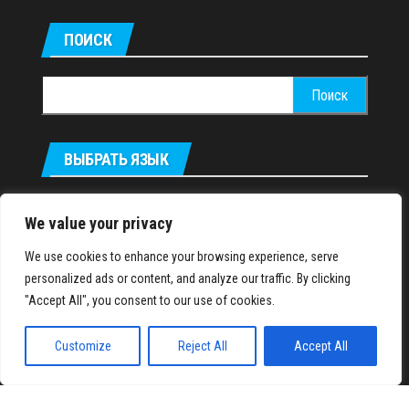
ПОИСК
Найти:
ВЫБРАТЬ ЯЗЫК
Українська
We value your privacy
We use cookies to enhance your browsing experience, serve
IronMuscles.org
© 2018-2023
personalized ads or content, and analyze our traffic. By clicking
"Accept All", you consent to our use of cookies.
Customize
Reject All
Accept All