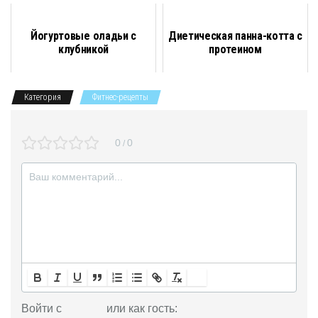
o
r
e
l
A
в
Йогуртовые оладьи с
Диетическая панна-котта с
o
a
r
a
p
и
клубникой
протеином
k
m
s
p
т
Категория
Фитнес-рецепты
s
ь
n
0
0
/
i
k
i
Войти с
или как гость: