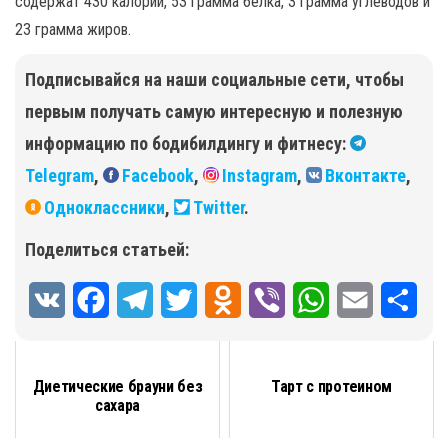
содержат 430 калорий, 53 грамма белка, 3 грамма углеводов и
23 грамма жиров.
Подписывайся на наши социальные сети, чтобы
первым получать самую интересную и полезную
информацию по бодибилдингу и фитнесу:
Telegram
,
Facebook
,
Instagram
,
Вконтакте
,
Одноклассники
,
Twitter
.
Поделиться статьей:
V
F
T
T
O
V
W
E
О
K
a
e
w
d
i
h
m
т
c
l
i
n
b
a
a
п
Диетические брауни без
Тарт с протеином
сахара
e
e
t
o
e
t
i
р
b
g
t
k
r
s
l
а