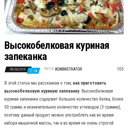
н
а
в
и
г
а
Высокобелковая куриная
ц
запеканка
и
ю
Автор
105
ADMINISTRATOR
09/06/2019
0
В этой статье мы расскажем о том,
как приготовить
высокобелковую куриную запеканку
. Высокобелковая
куриная запеканка содержит большое количество белка, более
50 грамм, и незначительное количество углеводов (3 грамма),
поэтому данный продукт можно употреблять как во время
набора мышечной массы, так и во время не очень строгой