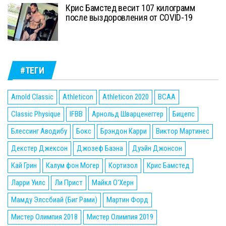
Крис Бамстед весит 107 килограмм
после выздоровления от COVID-19
#ТЕГИ
Arnold Classic
Athleticon
Athleticon 2020
BCAA
Classic Physique
IFBB
Арнольд Шварценеггер
Бицепс
Блессинг Аводибу
Бокс
Брэндон Карри
Виктор Мартинес
Декстер Джексон
Джозеф Баэна
Дуэйн Джонсон
Кай Грин
Калум фон Могер
Кортизол
Крис Бамстед
Ларри Уилс
Ли Прист
Майкл О'Херн
Мамду Элссбиай (Биг Рами)
Мартин Форд
Мистер Олимпия 2018
Мистер Олимпия 2019