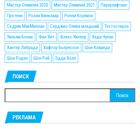
Мистер Олимпия 2020
Мистер Олимпия 2021
Пауэрлифтинг
Протеин
Ролли Винклаар
Ронни Коулмэн
Седрик МакМиллан
Серджио Олива младший
Тестостерон
Уильям Бонак
Фил Хит
Флекс Уиллер
Хади Чупан
Хантер Лабрада
Хафтор Бьёрнссон
Шон Кларида
Шон Роден
Шон Рэй
Эдди Холл
ПОИСК
Найти:
РЕКЛАМА