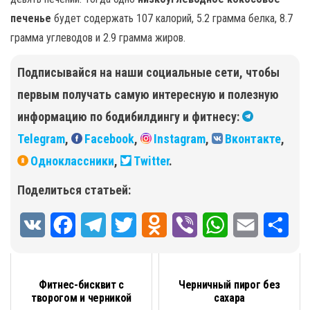
печенье
будет содержать 107 калорий, 5.2 грамма белка, 8.7
грамма углеводов и 2.9 грамма жиров.
Подписывайся на наши социальные сети, чтобы
первым получать самую интересную и полезную
информацию по бодибилдингу и фитнесу:
Telegram
,
Facebook
,
Instagram
,
Вконтакте
,
Одноклассники
,
Twitter
.
Поделиться статьей:
V
F
T
T
O
V
W
E
О
K
a
e
w
d
i
h
m
т
c
l
i
n
b
a
a
п
Фитнес-бисквит с
Черничный пирог без
творогом и черникой
сахара
e
e
t
o
e
t
i
р