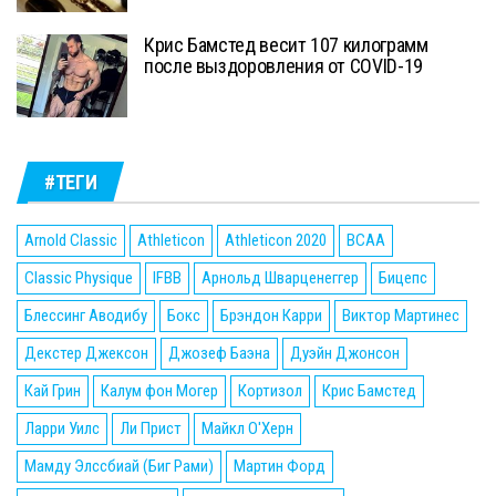
Крис Бамстед весит 107 килограмм
после выздоровления от COVID-19
#ТЕГИ
Arnold Classic
Athleticon
Athleticon 2020
BCAA
Classic Physique
IFBB
Арнольд Шварценеггер
Бицепс
Блессинг Аводибу
Бокс
Брэндон Карри
Виктор Мартинес
Декстер Джексон
Джозеф Баэна
Дуэйн Джонсон
Кай Грин
Калум фон Могер
Кортизол
Крис Бамстед
Ларри Уилс
Ли Прист
Майкл О'Херн
Мамду Элссбиай (Биг Рами)
Мартин Форд