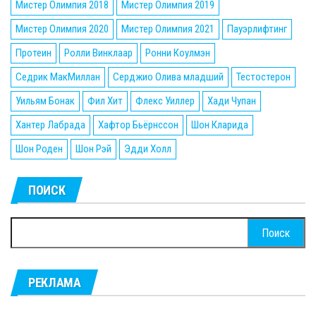
Мистер Олимпия 2018
Мистер Олимпия 2019
Мистер Олимпия 2020
Мистер Олимпия 2021
Пауэрлифтинг
Протеин
Ролли Винклаар
Ронни Коулмэн
Седрик МакМиллан
Серджио Олива младший
Тестостерон
Уильям Бонак
Фил Хит
Флекс Уиллер
Хади Чупан
Хантер Лабрада
Хафтор Бьёрнссон
Шон Кларида
Шон Роден
Шон Рэй
Эдди Холл
ПОИСК
Найти:
РЕКЛАМА