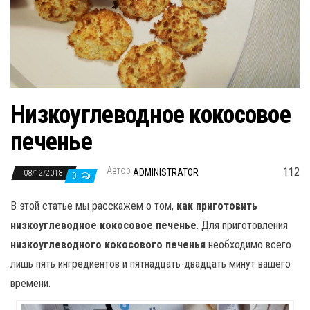
н
а
в
и
г
а
Низкоуглеводное кокосовое
ц
печенье
и
ю
Автор
112
ADMINISTRATOR
08/12/2018
0
В этой статье мы расскажем о том,
как приготовить
низкоуглеводное кокосовое печенье
. Для приготовления
низкоуглеводного кокосового печенья
необходимо всего
лишь пять ингредиентов и пятнадцать-двадцать минут вашего
времени.