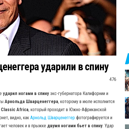
енеггера ударили в спину
476
ке
ударил ногами в спину
экс-губернатора Калифорнии и
еты
Арнольда Шварценеггера
, которому в июле исполнится
 Classic Africa
, который проходит в Южно-Африканской
рнет, видно, как
Арнольд Шварценеггер
фотографируется и
егает человек и в прыжке
двумя ногами бьет в спину
. Удар