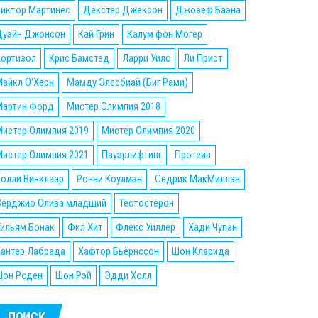
Виктор Мартинес
Декстер Джексон
Джозеф Баэна
Дуэйн Джонсон
Кай Грин
Калум фон Могер
Кортизол
Крис Бамстед
Ларри Уилс
Ли Прист
айкл О'Херн
Мамду Элссбиай (Биг Рами)
Мартин Форд
Мистер Олимпия 2018
истер Олимпия 2019
Мистер Олимпия 2020
истер Олимпия 2021
Пауэрлифтинг
Протеин
олли Винклаар
Ронни Коулмэн
Седрик МакМиллан
Серджио Олива младший
Тестостерон
ильям Бонак
Фил Хит
Флекс Уиллер
Хади Чупан
Хантер Лабрада
Хафтор Бьёрнссон
Шон Кларида
Шон Роден
Шон Рэй
Эдди Холл
ПОИСК