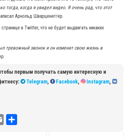
ко тогда, когда я увидел видео. Я очень рад, что этот
написал Арнольд Шварценеггер.
транице в Twitter, что не будет выдвигать никаких
был тревожный звонок и он изменит свою жизнь в
ер.
чтобы первым получать самую интересную и
фитнесу:
Telegram
,
Facebook
,
Instagram
,
E
О
m
т