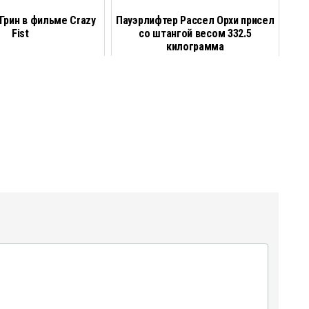
a
п
 Грин в фильме Crazy
Пауэрлифтер Рассел Орхи присел
Fist
со штангой весом 332.5
i
р
килограмма
l
а
в
и
т
ь