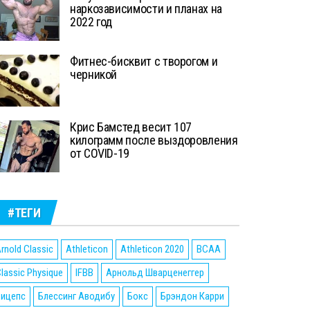
наркозависимости и планах на
2022 год
Фитнес-бисквит с творогом и
черникой
Крис Бамстед весит 107
килограмм после выздоровления
от COVID-19
#ТЕГИ
rnold Classic
Athleticon
Athleticon 2020
BCAA
lassic Physique
IFBB
Арнольд Шварценеггер
Бицепс
Блессинг Аводибу
Бокс
Брэндон Карри