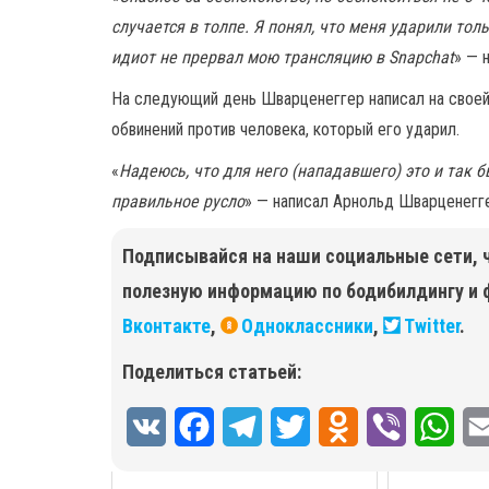
случается в толпе. Я понял, что меня ударили толь
идиот не прервал мою трансляцию в Snapchat
» — 
На следующий день Шварценеггер написал на своей с
обвинений против человека, который его ударил.
«
Надеюсь, что для него (нападавшего) это и так 
правильное русло
» — написал Арнольд Шварценегг
Подписывайся на наши социальные сети, 
полезную информацию по бодибилдингу и 
Вконтакте
,
Одноклассники
,
Twitter
.
Поделиться статьей:
V
F
T
T
O
V
W
K
a
e
w
d
i
h