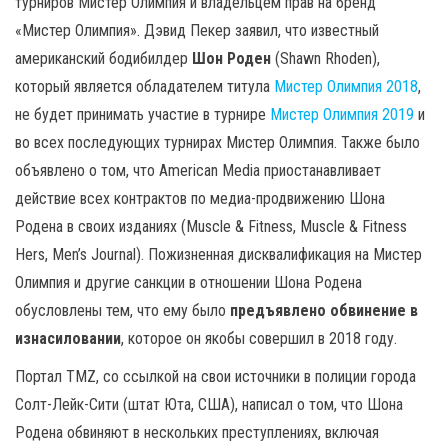
турниров Мистер Олимпия и владельцем прав на бренд
«Мистер Олимпия». Дэвид Пекер заявил, что известный
американский бодибилдер
Шон Роден
(Shawn Rhoden),
который является обладателем титула
Мистер Олимпия 2018
,
не будет принимать участие в турнире
Мистер Олимпия 2019
и
во всех последующих турнирах Мистер Олимпия. Также было
объявлено о том, что American Media приостанавливает
действие всех контрактов по медиа-продвижению Шона
Родена в своих изданиях (Muscle & Fitness, Muscle & Fitness
Hers, Men’s Journal). Пожизненная дисквалификация на Мистер
Олимпия и другие санкции в отношении Шона Родена
обусловлены тем, что ему было
предъявлено обвинение в
изнасиловании
, которое он якобы совершил в 2018 году.
Портал TMZ, со ссылкой на свои источники в полиции города
Солт-Лейк-Сити (штат Юта, США), написал о том, что Шона
Родена обвиняют в нескольких преступлениях, включая