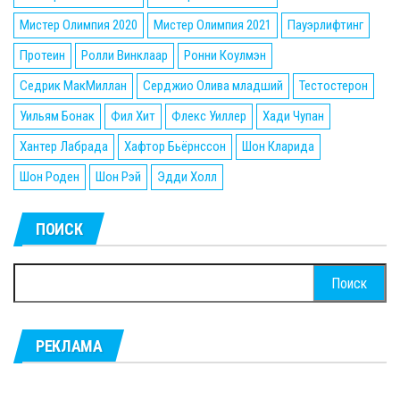
Мистер Олимпия 2020
Мистер Олимпия 2021
Пауэрлифтинг
Протеин
Ролли Винклаар
Ронни Коулмэн
Седрик МакМиллан
Серджио Олива младший
Тестостерон
Уильям Бонак
Фил Хит
Флекс Уиллер
Хади Чупан
Хантер Лабрада
Хафтор Бьёрнссон
Шон Кларида
Шон Роден
Шон Рэй
Эдди Холл
ПОИСК
Найти:
РЕКЛАМА