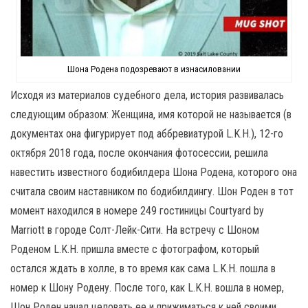
Шона Родена подозревают в изнасиловании
Исходя из материалов судебного дела, история развивалась
следующим образом: Женщина, имя которой не называется (в
документах она фигурирует под аббревиатурой L.K.H.), 12-го
октября 2018 года, после окончания фотосессии, решила
навестить известного бодибилдера Шона Родена, которого она
считала своим наставником по бодибилдингу. Шон Роден в тот
момент находился в номере 249 гостиницы Courtyard by
Marriott в городе Солт-Лейк-Сити. На встречу с Шоном
Роденом L.K.H. пришла вместе с фотографом, который
остался ждать в холле, в то время как сама L.K.H. пошла в
номер к Шону Родену. После того, как L.K.H. вошла в номер,
Шон Роден начал целовать ее и прижиматься к ней своими