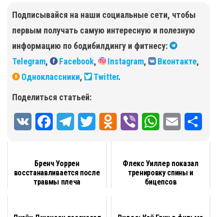
Подписывайся на наши социальные сети, чтобы
первым получать самую интересную и полезную
информацию по бодибилдингу и фитнесу:
Telegram
,
Facebook
,
Instagram
,
Вконтакте
,
Одноклассники
,
Twitter
.
Поделиться статьей:
V
F
T
T
O
V
W
E
О
K
a
e
w
d
i
h
m
т
c
l
i
n
b
a
a
п
Бренч Уоррен
Флекс Уиллер показал
восстанавливается после
тренировку спины и
e
e
t
o
e
t
i
р
травмы плеча
бицепсов
b
g
t
k
r
s
l
а
o
r
e
l
A
в