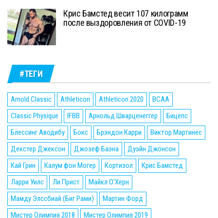
Крис Бамстед весит 107 килограмм
после выздоровления от COVID-19
#ТЕГИ
Arnold Classic
Athleticon
Athleticon 2020
BCAA
Classic Physique
IFBB
Арнольд Шварценеггер
Бицепс
Блессинг Аводибу
Бокс
Брэндон Карри
Виктор Мартинес
Декстер Джексон
Джозеф Баэна
Дуэйн Джонсон
Кай Грин
Калум фон Могер
Кортизол
Крис Бамстед
Ларри Уилс
Ли Прист
Майкл О'Херн
Мамду Элссбиай (Биг Рами)
Мартин Форд
Мистер Олимпия 2018
Мистер Олимпия 2019