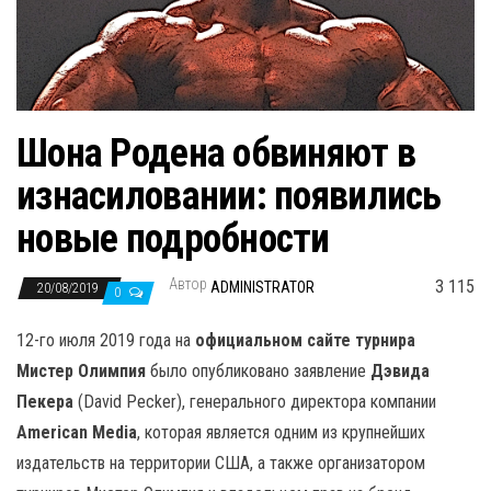
н
а
в
и
г
Шона Родена обвиняют в
а
изнасиловании: появились
ц
и
новые подробности
ю
Автор
3 115
ADMINISTRATOR
20/08/2019
0
12-го июля 2019 года на
официальном сайте турнира
Мистер Олимпия
было опубликовано заявление
Дэвида
Пекера
(David Pecker), генерального директора компании
American Media
, которая является одним из крупнейших
издательств на территории США, а также организатором