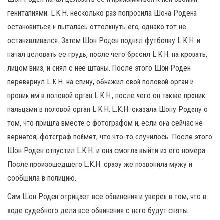
гениталиями. L.K.H. несколько раз попросила Шона Родена
остановиться и пыталась оттолкнуть его, однако тот не
останавливался. Затем Шон Роден поднял футболку L.K.H. и
начал целовать ее грудь, после чего бросил L.K.H. на кровать,
лицом вниз, и снял с нее штаны. После этого Шон Роден
перевернул L.K.H. на спину, обнажил свой половой орган и
проник им в половой орган L.K.H., после чего он также проник
пальцами в половой орган L.K.H. L.K.H. сказала Шону Родену о
том, что пришла вместе с фотографом и, если она сейчас не
вернется, фотограф поймет, что что-то случилось. После этого
Шон Роден отпустил L.K.H. и она смогла выйти из его номера.
После произошедшего L.K.H. сразу же позвонила мужу и
сообщила в полицию.
Сам Шон Роден отрицает все обвинения и уверен в том, что в
ходе судебного дела все обвинения с него будут сняты.