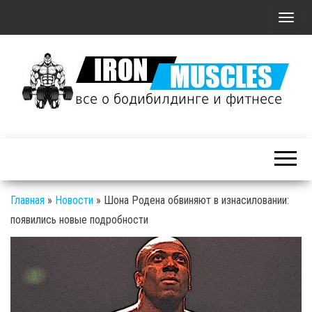
П
о
к
а
з
а
Железные
т
Мышцы: все о
ь
бодибилдинге
/
и фитнесе
С
Главная
»
Новости
»
Шона Родена обвиняют в изнасиловании:
к
появились новые подробности
р
ы
т
ь