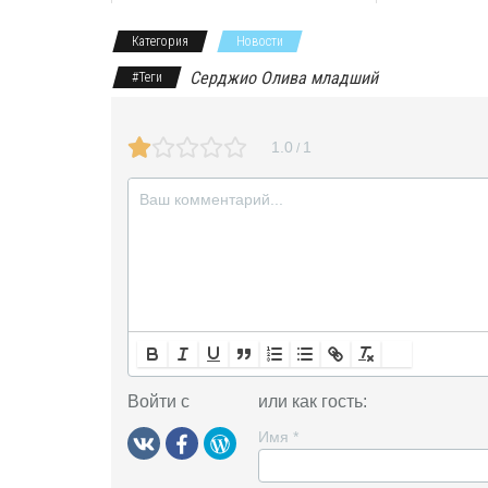
k
m
s
p
Категория
Новости
s
Серджио Олива младший
#Теги
n
i
1.0
1
/
k
i
Войти с
или как гость:
Имя
*