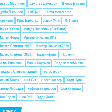
Виктор Мартинес
Декстер Джексон
Джозеф Баэна
Дуэйн Джонсон
Кай Грин
Калум фон Могер
Кортизол
Крис Бамстед
Ларри Уилс
Ли Прист
айкл О'Херн
Мамду Элссбиай (Биг Рами)
Мартин Форд
Мистер Олимпия 2018
истер Олимпия 2019
Мистер Олимпия 2020
истер Олимпия 2021
Пауэрлифтинг
Протеин
олли Винклаар
Ронни Коулмэн
Седрик МакМиллан
Серджио Олива младший
Тестостерон
ильям Бонак
Фил Хит
Флекс Уиллер
Хади Чупан
Хантер Лабрада
Хафтор Бьёрнссон
Шон Кларида
Шон Роден
Шон Рэй
Эдди Холл
ПОИСК