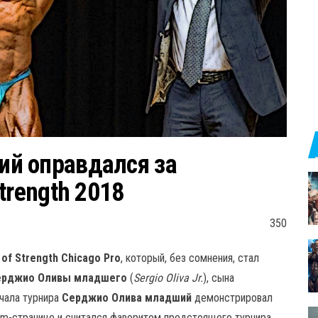
й оправдался за
trength 2018
350
 of Strength Chicago Pro
, который, без сомнения, стал
ерджио Оливы младшего
(
Sergio Oliva Jr.
), сына
ачала турнира
Серджио Олива младший
демонстрировал
am-странице и считался фаворитом предстоящего турнира,