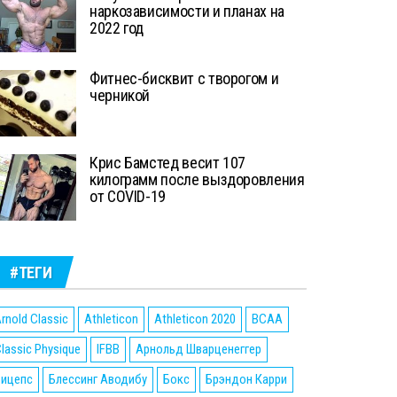
наркозависимости и планах на
2022 год
Фитнес-бисквит с творогом и
черникой
Крис Бамстед весит 107
килограмм после выздоровления
от COVID-19
#ТЕГИ
rnold Classic
Athleticon
Athleticon 2020
BCAA
lassic Physique
IFBB
Арнольд Шварценеггер
Бицепс
Блессинг Аводибу
Бокс
Брэндон Карри