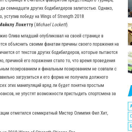
еди семнадцати других бодибилдеров залитостью. Однако,
, уступив победу на Wings of Strength 2018
Майклу Локетту
(
Michael Lockett
).
жио Олива младший опубликовал на своей странице в
ается объяснить своими фанатам причины своего поражения на
личается от текстов других бодибилдеров, которые пытаются
о, причиной его поражения стало то, что время проведения
ьным позированием и финальным позированием не совпали с
авильно загрузиться и его форма не получила должного
сех этих манипуляций вряд ли будет понятна простым
нюансов, не упустят возможности пристыдить спортсмена за
A
икации отметился семикратный Мистер Олимпия Фил Хит,
C