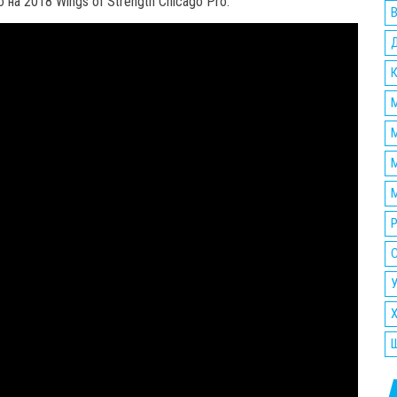
а 2018 Wings of Strength Chicago Pro.
М
М
М
Р
У