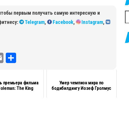
чтобы первым получать самую интересную и
Н
фитнесу:
Telegram
,
Facebook
,
Instagram
,
E
О
m
т
a
п
ь премьера фильма
Умер чемпион мира по
Coleman: The King
бодибилдингу Иозеф Гролмус
i
р
l
а
в
и