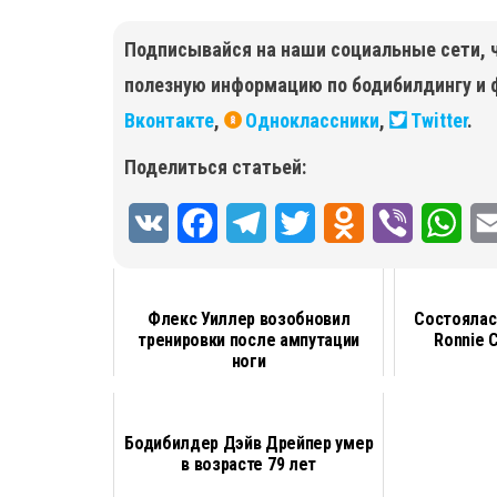
Подписывайся на наши социальные сети, 
полезную информацию по бодибилдингу и 
Вконтакте
,
Одноклассники
,
Twitter
.
Поделиться статьей:
V
F
T
T
O
V
W
K
a
e
w
d
i
h
c
l
i
n
b
a
Флекс Уиллер возобновил
Состоялас
тренировки после ампутации
Ronnie 
e
e
t
o
e
t
ноги
b
g
t
k
r
s
o
r
e
l
A
Бодибилдер Дэйв Дрейпер умер
o
a
r
a
p
в возрасте 79 лет