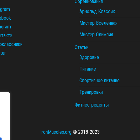
Соревнования
egram
Арнольд Классик
ebook
Мистер Вселенная
tagram
Мистер Олимпия
нтакте
оклассники
Статьи
ter
Здоровье
Питание
Спортивное питание
Тренировки
Фитнес-рецепты
IronMuscles.org
© 2018-2023