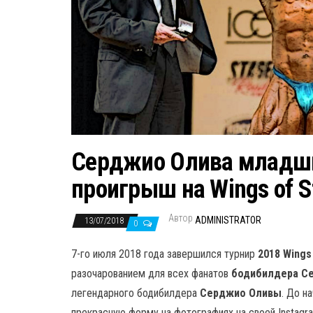
Серджио Олива младши
проигрыш на Wings of S
Автор
ADMINISTRATOR
13/07/2018
0
7-го июля 2018 года завершился турнир
2018 Wings
разочарованием для всех фанатов
бодибилдера С
легендарного бодибилдера
Серджио Оливы
. До н
прекрасную форму на фотографиях на своей Instagr