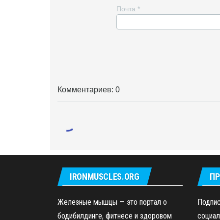
Почта
*
Комментариев: 0
IRONMUSCLES.ORG
ПР
Железные мышцы — это портал о
Подпис
бодибилдинге, фитнесе и здоровом
социал