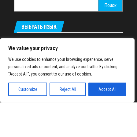
Найти:
ВЫБРАТЬ ЯЗЫК
Українська
We value your privacy
We use cookies to enhance your browsing experience, serve
IronMuscles.org
© 2018-2023
personalized ads or content, and analyze our traffic. By clicking
"Accept All", you consent to our use of cookies.
Customize
Reject All
Accept All