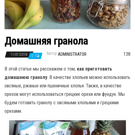
н
а
в
и
г
Домашняя гранола
а
ц
Автор
138
ADMINISTRATOR
11/07/2018
0
и
ю
В этой статье мы расскажем о том,
как приготовить
домашнюю гранолу
. В качестве хлопьев можно использовать
овсяные, ржаные или пшеничные хлопья. Также, в качестве
орехов могут использоваться грецкие орехи или фундук. Мы
будем готовить гранолу с овсяными хлопьями и грецкими
орехами.