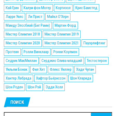
Кай Грин
Калум фон Могер
Кортизол
Крис Бамстед
Ларри Уилс
Ли Прист
Майкл О'Херн
Мамду Элссбиай (Биг Рами)
Мартин Форд
Мистер Олимпия 2018
Мистер Олимпия 2019
Мистер Олимпия 2020
Мистер Олимпия 2021
Пауэрлифтинг
Протеин
Ролли Винклаар
Ронни Коулмэн
Седрик МакМиллан
Серджио Олива младший
Тестостерон
Уильям Бонак
Фил Хит
Флекс Уиллер
Хади Чупан
Хантер Лабрада
Хафтор Бьёрнссон
Шон Кларида
Шон Роден
Шон Рэй
Эдди Холл
ПОИСК
Найти: