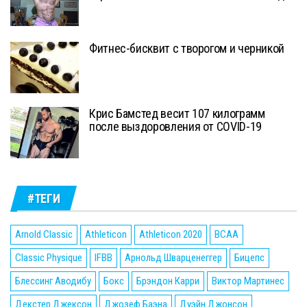
Фитнес-бисквит с творогом и черникой
Крис Бамстед весит 107 килограмм
после выздоровления от COVID-19
#ТЕГИ
Arnold Classic
Athleticon
Athleticon 2020
BCAA
Classic Physique
IFBB
Арнольд Шварценеггер
Бицепс
Блессинг Аводибу
Бокс
Брэндон Карри
Виктор Мартинес
Декстер Джексон
Джозеф Баэна
Дуэйн Джонсон