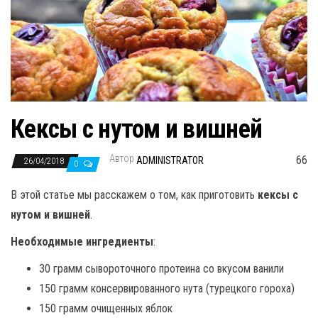
н
а
в
и
г
а
Кексы с нутом и вишней
ц
и
Автор
66
ю
ADMINISTRATOR
26/04/2018
0
В этой статье мы расскажем о том, как приготовить
кексы с
нутом и вишней
.
Необходимые ингредиенты
:
30 грамм сывороточного протеина со вкусом ванили
150 грамм консервированного нута (турецкого гороха)
150 грамм очищенных яблок