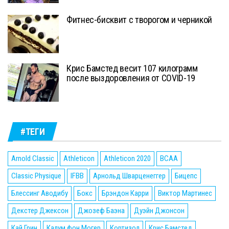
Фитнес-бисквит с творогом и черникой
Крис Бамстед весит 107 килограмм
после выздоровления от COVID-19
#ТЕГИ
Arnold Classic
Athleticon
Athleticon 2020
BCAA
Classic Physique
IFBB
Арнольд Шварценеггер
Бицепс
Блессинг Аводибу
Бокс
Брэндон Карри
Виктор Мартинес
Декстер Джексон
Джозеф Баэна
Дуэйн Джонсон
Кай Грин
Калум фон Могер
Кортизол
Крис Бамстед