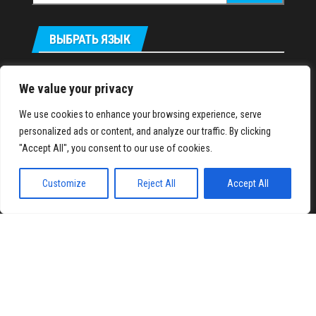
ВЫБРАТЬ ЯЗЫК
Українська
We value your privacy
We use cookies to enhance your browsing experience, serve
IronMuscles.org
© 2018-2023
personalized ads or content, and analyze our traffic. By clicking
"Accept All", you consent to our use of cookies.
Customize
Reject All
Accept All