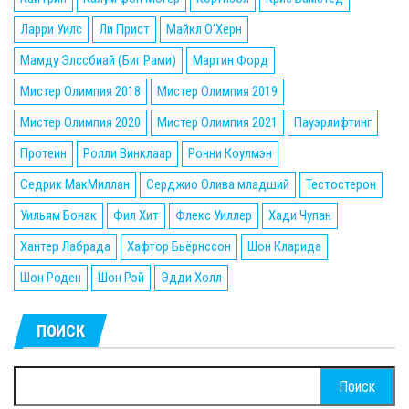
Ларри Уилс
Ли Прист
Майкл О'Херн
Мамду Элссбиай (Биг Рами)
Мартин Форд
Мистер Олимпия 2018
Мистер Олимпия 2019
Мистер Олимпия 2020
Мистер Олимпия 2021
Пауэрлифтинг
Протеин
Ролли Винклаар
Ронни Коулмэн
Седрик МакМиллан
Серджио Олива младший
Тестостерон
Уильям Бонак
Фил Хит
Флекс Уиллер
Хади Чупан
Хантер Лабрада
Хафтор Бьёрнссон
Шон Кларида
Шон Роден
Шон Рэй
Эдди Холл
ПОИСК
Найти: