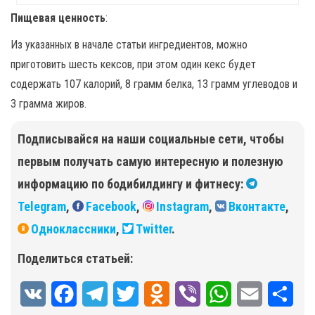
Пищевая ценность
:
Из указанных в начале статьи ингредиентов, можно
приготовить шесть кексов, при этом один кекс будет
содержать 107 калорий, 8 грамм белка, 13 грамм углеводов и
3 грамма жиров.
Подписывайся на наши социальные сети, чтобы
первым получать самую интересную и полезную
информацию по бодибилдингу и фитнесу:
Telegram
,
Facebook
,
Instagram
,
Вконтакте
,
Одноклассники
,
Twitter
.
Поделиться статьей:
V
F
T
T
O
V
W
E
О