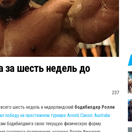
 за шесть недель до
237
всего шесть недель и нидерландский
бодибилдер Ролли
л победу на престижном турнире Arnold Classic Australia
икам бодибилдинга свою текущую физическую форму.
я гостевого позирования, которое Ролли Винклаар