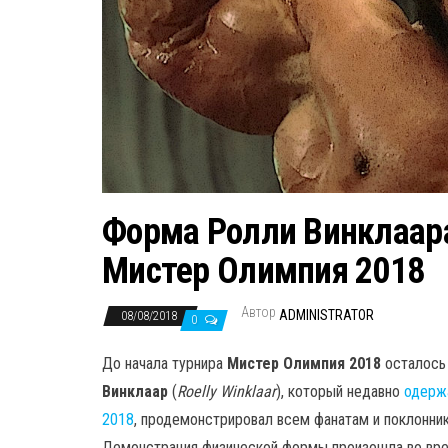
Форма Ролли Винклаара
Мистер Олимпия 2018
Автор
ADMINISTRATOR
08/08/2018
0
До начала турнира
Мистер Олимпия 2018
осталось 
Винклаар
(
Roelly Winklaar
), который недавно
одержа
2018
, продемонстрировал всем фанатам и поклонн
Демонстрация физической формы произошла во врем