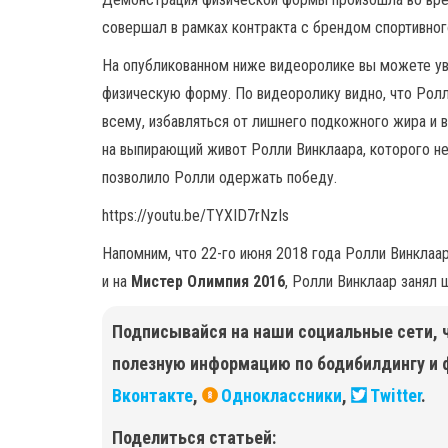
совершал в рамках контракта с брендом спортивног
На опубликованном ниже видеоролике вы можете ув
физическую форму. По видеоролику видно, что Рол
всему, избавляться от лишнего подкожного жира и в
на выпирающий живот Ролли Винклаара, которого не б
позволило Ролли одержать победу.
https://youtu.be/TYXID7rNzIs
Напомним, что 22-го июня 2018 года Ролли Винклаар
и на
Мистер Олимпия 2016
, Ролли Винклаар занял 
Подписывайся на наши социальные сети, 
полезную информацию по бодибилдингу и 
Вконтакте
,
Одноклассники
,
Twitter
.
Поделиться статьей: