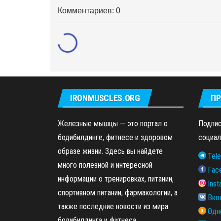
Комментариев: 0
IRONMUSCLES.ORG
ПР
Железные мышцы — это портал о
Подпис
бодибилдинге, фитнесе и здоровом
социал
образе жизни. Здесь вы найдете
Tel
много полезной и интересной
Fac
информации о тренировках, питании,
Ins
спортивном питании, фармакологии, а
Вко
также последние новости из мира
Одн
бодибилдинга и фитнеса.