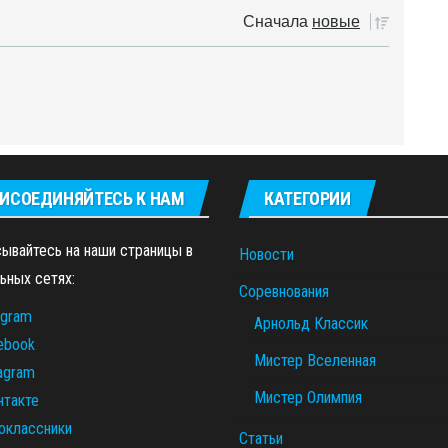
Сначала
новые
ИСОЕДИНЯЙТЕСЬ К НАМ
КАТЕГОРИИ
ывайтесь на наши страницы в
Новости
ьных сетях:
Соревнования
egram
Арнольд Классик
ebook
Мистер Вселенная
tagram
Мистер Олимпия
нтакте
оклассники
Статьи