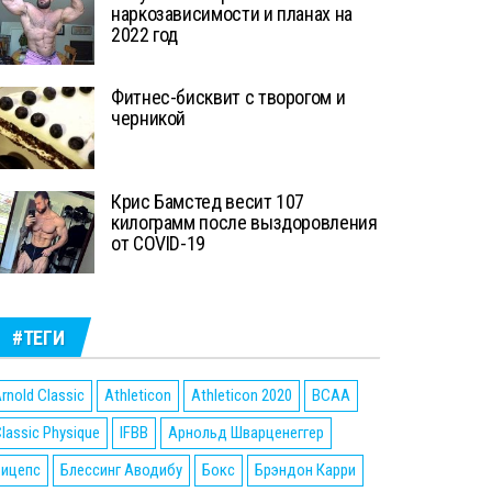
наркозависимости и планах на
2022 год
Фитнес-бисквит с творогом и
черникой
Крис Бамстед весит 107
килограмм после выздоровления
от COVID-19
#ТЕГИ
rnold Classic
Athleticon
Athleticon 2020
BCAA
lassic Physique
IFBB
Арнольд Шварценеггер
Бицепс
Блессинг Аводибу
Бокс
Брэндон Карри