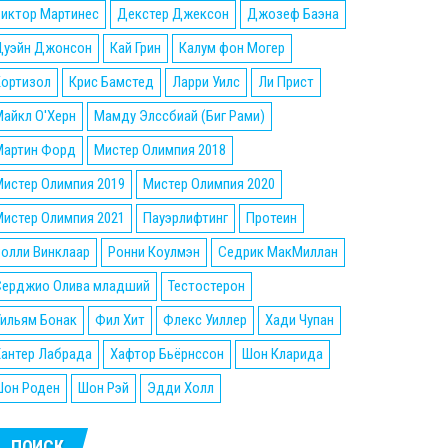
Виктор Мартинес
Декстер Джексон
Джозеф Баэна
Дуэйн Джонсон
Кай Грин
Калум фон Могер
Кортизол
Крис Бамстед
Ларри Уилс
Ли Прист
айкл О'Херн
Мамду Элссбиай (Биг Рами)
Мартин Форд
Мистер Олимпия 2018
истер Олимпия 2019
Мистер Олимпия 2020
истер Олимпия 2021
Пауэрлифтинг
Протеин
олли Винклаар
Ронни Коулмэн
Седрик МакМиллан
Серджио Олива младший
Тестостерон
ильям Бонак
Фил Хит
Флекс Уиллер
Хади Чупан
Хантер Лабрада
Хафтор Бьёрнссон
Шон Кларида
Шон Роден
Шон Рэй
Эдди Холл
ПОИСК