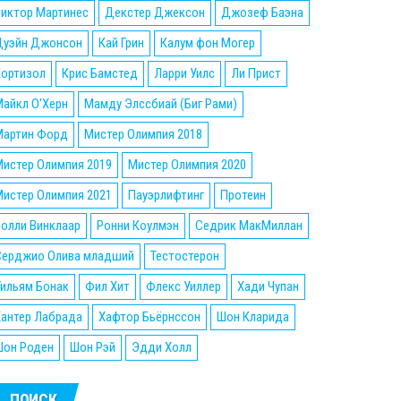
Виктор Мартинес
Декстер Джексон
Джозеф Баэна
Дуэйн Джонсон
Кай Грин
Калум фон Могер
Кортизол
Крис Бамстед
Ларри Уилс
Ли Прист
айкл О'Херн
Мамду Элссбиай (Биг Рами)
Мартин Форд
Мистер Олимпия 2018
истер Олимпия 2019
Мистер Олимпия 2020
истер Олимпия 2021
Пауэрлифтинг
Протеин
олли Винклаар
Ронни Коулмэн
Седрик МакМиллан
Серджио Олива младший
Тестостерон
ильям Бонак
Фил Хит
Флекс Уиллер
Хади Чупан
Хантер Лабрада
Хафтор Бьёрнссон
Шон Кларида
Шон Роден
Шон Рэй
Эдди Холл
ПОИСК