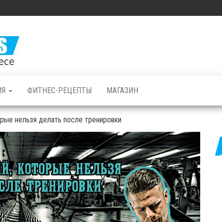
Железные
Мышцы: все о
бодибилдинге
и фитнесе
ИЯ
ФИТНЕС-РЕЦЕПТЫ
МАГАЗИН
рые нельзя делать после тренировки