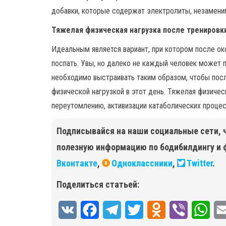
добавки, которые содержат электролиты, незаменим
Тяжелая физическая нагрузка после тренировк
Идеальным является вариант, при котором после ок
поспать. Увы, но далеко не каждый человек может 
необходимо выстраивать таким образом, чтобы посл
физической нагрузкой в этот день. Тяжелая физичес
переутомлению, активизации катаболических процес
Подписывайся на наши социальные сети, 
полезную информацию по бодибилдингу и 
Вконтакте
,
Одноклассники
,
Twitter
.
Поделиться статьей:
V
F
T
T
O
V
W