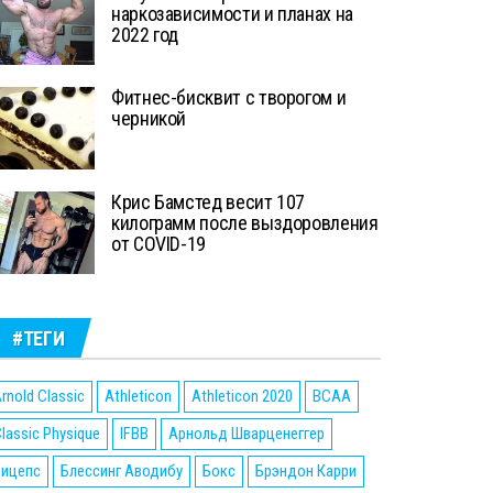
наркозависимости и планах на
2022 год
Фитнес-бисквит с творогом и
черникой
Крис Бамстед весит 107
килограмм после выздоровления
от COVID-19
#ТЕГИ
rnold Classic
Athleticon
Athleticon 2020
BCAA
lassic Physique
IFBB
Арнольд Шварценеггер
Бицепс
Блессинг Аводибу
Бокс
Брэндон Карри