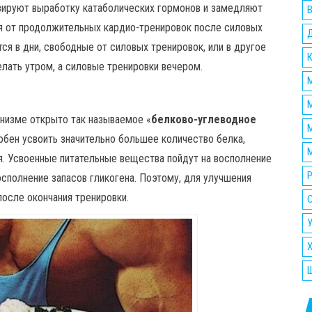
визируют выработку катаболических гормонов и замедляют
ся от продолжительных кардио-тренировок после силовых
ся в дни, свободные от силовых тренировок, или в другое
лать утром, а силовые тренировки вечером.
М
анизме открыто так называемое «
белково-углеводное
М
обен усвоить значительно большее количество белка,
М
я. Усвоенные питательные вещества пойдут на восполнение
Р
осполнение запасов гликогена. Поэтому, для улучшения
после окончания тренировки.
У