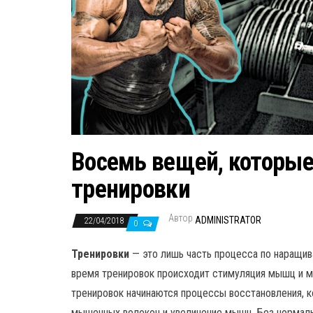
Восемь вещей, которые
тренировки
Автор
ADMINISTRATOR
22/04/2018
0
Тренировки
— это лишь часть процесса по наращи
время тренировок происходит стимуляция мышц и м
тренировок начинаются процессы восстановления, 
мышечных волокон и увеличение мышц. Без нормаль