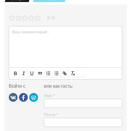
n
0
0
/
i
k
i
Войти с
или как гость:
Имя
*
Почта
*