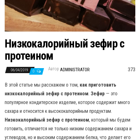
н
а
в
и
г
Низкокалорийный зефир с
а
протеином
ц
и
Автор
373
ADMINISTRATOR
06/04/2019
ю
0
В этой статье мы расскажем о том,
как приготовить
низкокалорийный зефир с протеином
.
Зефир
— это
популярное кондитерское изделие, которое содержит много
сахара и относится к высококалорийным продуктам.
Низкокалорийный зефир с протеином
, который мы будем
готовить, отличается не только низким содержанием сахара и
углеводов, но и высоким содержанием белка, что делает его