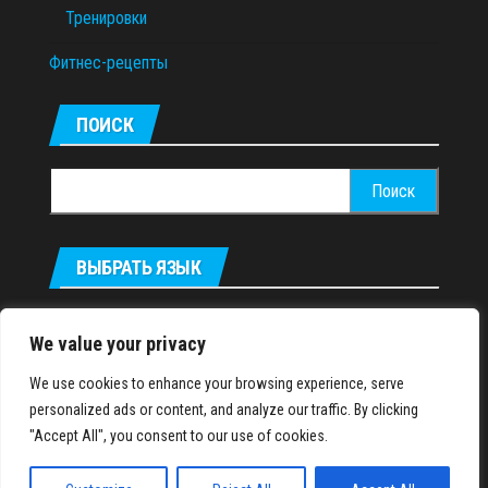
Тренировки
Фитнес-рецепты
ПОИСК
Найти:
ВЫБРАТЬ ЯЗЫК
Українська
We value your privacy
We use cookies to enhance your browsing experience, serve
IronMuscles.org
© 2018-2023
personalized ads or content, and analyze our traffic. By clicking
"Accept All", you consent to our use of cookies.