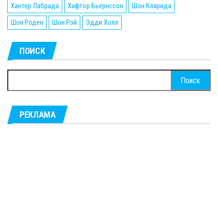
Хантер Лабрада
Хафтор Бьёрнссон
Шон Кларида
Шон Роден
Шон Рэй
Эдди Холл
ПОИСК
Найти:
РЕКЛАМА