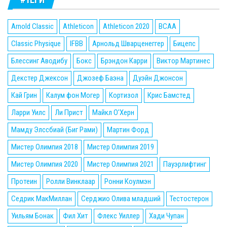
Arnold Classic
Athleticon
Athleticon 2020
BCAA
Classic Physique
IFBB
Арнольд Шварценеггер
Бицепс
Блессинг Аводибу
Бокс
Брэндон Карри
Виктор Мартинес
Декстер Джексон
Джозеф Баэна
Дуэйн Джонсон
Кай Грин
Калум фон Могер
Кортизол
Крис Бамстед
Ларри Уилс
Ли Прист
Майкл О'Херн
Мамду Элссбиай (Биг Рами)
Мартин Форд
Мистер Олимпия 2018
Мистер Олимпия 2019
Мистер Олимпия 2020
Мистер Олимпия 2021
Пауэрлифтинг
Протеин
Ролли Винклаар
Ронни Коулмэн
Седрик МакМиллан
Серджио Олива младший
Тестостерон
Уильям Бонак
Фил Хит
Флекс Уиллер
Хади Чупан