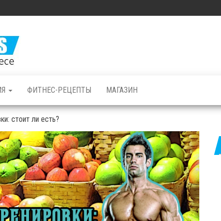
Железные
Мышцы: все о
бодибилдинге
и фитнесе
ИЯ
ФИТНЕС-РЕЦЕПТЫ
МАГАЗИН
ки: стоит ли есть?