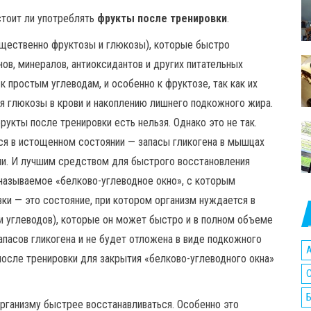
стоит ли употреблять
фрукты после тренировки
.
ущественно фруктозы и глюкозы), которые быстро
нов, минералов, антиоксидантов и других питательных
 простым углеводам, и особенно к фруктозе, так как их
я глюкозы в крови и накоплению лишнего подкожного жира.
рукты после тренировки есть нельзя. Однако это не так.
тся в истощенном состоянии — запасы гликогена в мышцах
и. И лучшим средством для быстрого восстановления
 называемое «белково-углеводное окно», с которым
ки — это состояние, при котором организм нуждается в
и углеводов), которые он может быстро и в полном объеме
апасов гликогена и не будет отложена в виде подкожного
A
осле тренировки для закрытия «белково-углеводного окна»
C
рганизму быстрее восстанавливаться. Особенно это