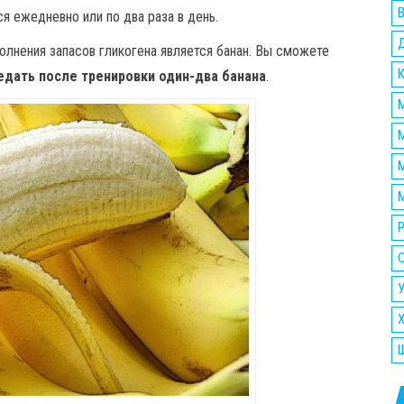
я ежедневно или по два раза в день.
лнения запасов гликогена является банан. Вы сможете
едать после тренировки один-два банана
.
М
М
М
Р
У