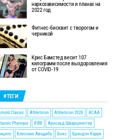
наркозависимости и планах на
2022 год
Фитнес-бисквит с творогом и
черникой
Крис Бамстед весит 107
килограмм после выздоровления
от COVID-19
#ТЕГИ
rnold Classic
Athleticon
Athleticon 2020
BCAA
lassic Physique
IFBB
Арнольд Шварценеггер
Бицепс
Блессинг Аводибу
Бокс
Брэндон Карри