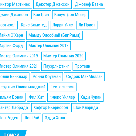
Виктор Мартинес
Декстер Джексон
Джозеф Баэна
Дуэйн Джонсон
Кай Грин
Калум фон Могер
Кортизол
Крис Бамстед
Ларри Уилс
Ли Прист
айкл О'Херн
Мамду Элссбиай (Биг Рами)
Мартин Форд
Мистер Олимпия 2018
истер Олимпия 2019
Мистер Олимпия 2020
истер Олимпия 2021
Пауэрлифтинг
Протеин
олли Винклаар
Ронни Коулмэн
Седрик МакМиллан
Серджио Олива младший
Тестостерон
ильям Бонак
Фил Хит
Флекс Уиллер
Хади Чупан
Хантер Лабрада
Хафтор Бьёрнссон
Шон Кларида
Шон Роден
Шон Рэй
Эдди Холл
ПОИСК