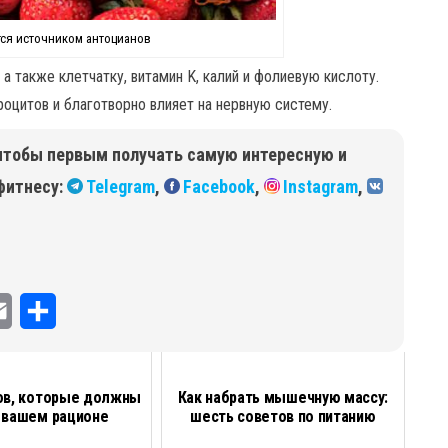
тся источником антоцианов
а также клетчатку, витамин K, калий и фолиевую кислоту.
оцитов и благотворно влияет на нервную систему.
чтобы первым получать самую интересную и
фитнесу:
Telegram
,
Facebook
,
Instagram
,
E
О
m
т
a
п
ов, которые должны
Как набрать мышечную массу:
 вашем рационе
шесть советов по питанию
i
р