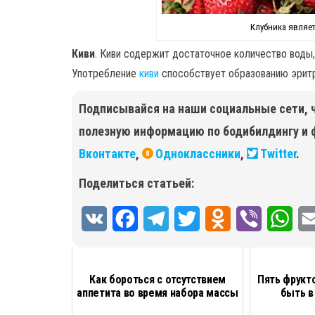
Клубника являе
Киви
. Киви содержит достаточное количество воды, 
Употребление
киви
способствует образованию эритр
Подписывайся на наши социальные сети, 
полезную информацию по бодибилдингу и 
Вконтакте
,
Одноклассники
,
Twitter
.
Поделиться статьей:
V
F
T
T
O
V
W
K
a
e
w
d
i
h
c
l
i
n
b
a
Как бороться с отсутствием
Пять фрукт
аппетита во время набора массы
быть в
e
e
t
o
e
t