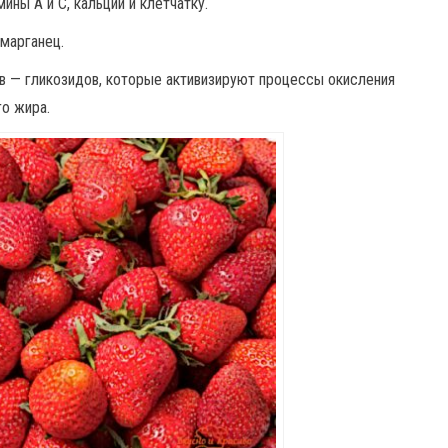
ины A и C, кальций и клетчатку.
 марганец.
ов — гликозидов, которые активизируют процессы окисления
о жира.