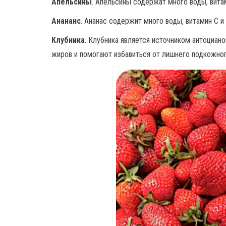
Апельсины
. Апельсины содержат много воды, витам
Анананс
. Ананас содержит много воды, витамин C и
Клубника
. Клубника является источником антоциан
жиров и помогают избавиться от лишнего подкожног