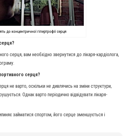
ть до концентричної гіпертрофії серця
 серця?
ного серця, вам необхідно звернутися до лікаря-кардіолога,
ограму.
спортивного серця?
рця не варто, оскільки не дивлячись на зміни структури,
ушується. Однак варто періодично відвідувати лікаря-
рипиняє займатися спортом, його серце зменшується і