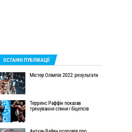
ОСТАННІ ПУБЛІКАЦІЇ
Містер Олімпія 2022: результати
Терренс Раффін показав
тренування спини і біцепсів
Антуан Вайян розповів про