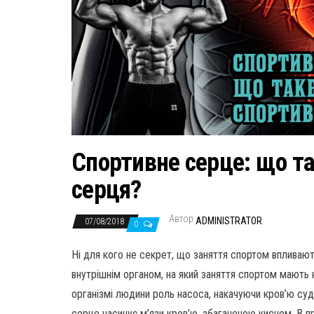
Спортивне серце: що т
серця?
Автор
ADMINISTRATOR
07/08/2018
0
Ні для кого не секрет, що заняття спортом впливають 
внутрішнім органом, на який заняття спортом мають н
організмі людини роль насоса, накачуючи кров’ю суд
серце насичує м’язи кров’ю, збагаченою киснем. В п