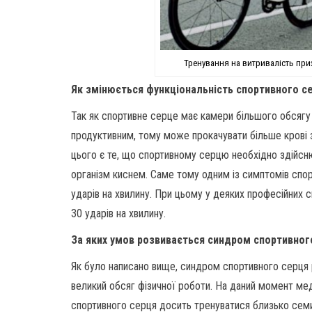
Тренування на витривалість приз
Як змінюється функціональність спортивного с
Так як спортивне серце має камери більшого обсягу і
продуктивним, тому може прокачувати більше крові 
цього є те, що спортивному серцю необхідно здійсн
організм киснем. Саме тому одним із симптомів спо
ударів на хвилину. При цьому у деяких професійних
30 ударів на хвилину.
За яких умов розвивається синдром спортивног
Як було написано вище, синдром спортивного серця 
великий обсяг фізичної роботи. На даний момент ме
спортивного серця досить тренуватися близько семи