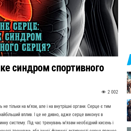
аке синдром спортивного
2 002
не тільки на м’язи, але і на внутрішні органи. Серце є тим
айбільший вплив. І це не дивно, адже серце виконує в
инну систему. Під час тренувань м’язам необхідний кисень і
роцесі тренувань або іншої фізичної активності серце працює