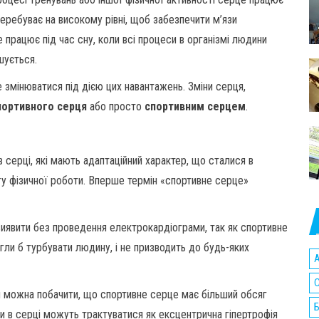
еребуває на високому рівні, щоб забезпечити м’язи
працює під час сну, коли всі процеси в організмі людини
шується.
 змінюватися під дією цих навантажень. Зміни серця,
ортивного серця
або просто
спортивним серцем
.
 серці, які мають адаптаційний характер, що сталися в
гу фізичної роботи. Вперше термін «спортивне серце»
иявити без проведення електрокардіограми, так як спортивне
гли б турбувати людину, і не призводить до будь-яких
A
C
и можна побачити, що спортивне серце має більший обсяг
Б
ни в серці можуть трактуватися як ексцентрична гіпертрофія