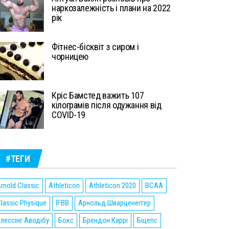
наркозалежність і плани на 2022
рік
Фітнес-бісквіт з сиром і
чорницею
Кріс Бамстед важить 107
кілограмів після одужання від
COVID-19
#ТЕГИ
rnold Classic
Athleticon
Athleticon 2020
BCAA
lassic Physique
IFBB
Арнольд Шварценеггер
лессінг Аводібу
Бокс
Брендон Каррі
Біцепс