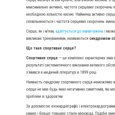
максимально активно, частота серцевих скорочень п
необхідною кількістю кисню. Найменш активно серце 
сповільнюються і частота серцевих скорочень змен
Серце, як і м’язи,
адаптується до навантажень
і може
викликані тренуваннями, називаються
синдромом сп
Що таке спортивне серце?
Спортивне серце
— це комплекс характерних змін в
результаті систематичного виконання великого обся
з’явився в медичній літературі в 1899 році.
Наявність синдрому спортивного серця неможливо в
серце не має будь-яких негативних симптомів, які мо
проблем зі здоров’ям.
За допомогою ехокардіографії і електрокардіограм
камер і більшу товщину стінок міокарда. Подібні змі