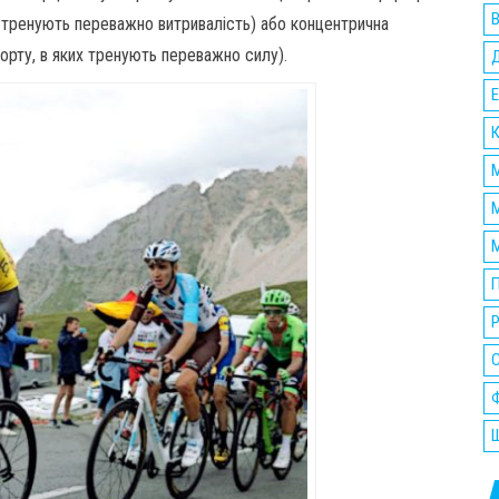
В
их тренують переважно витривалість) або концентрична
порту, в яких тренують переважно силу).
Е
К
М
М
М
П
Р
Ф
Ш