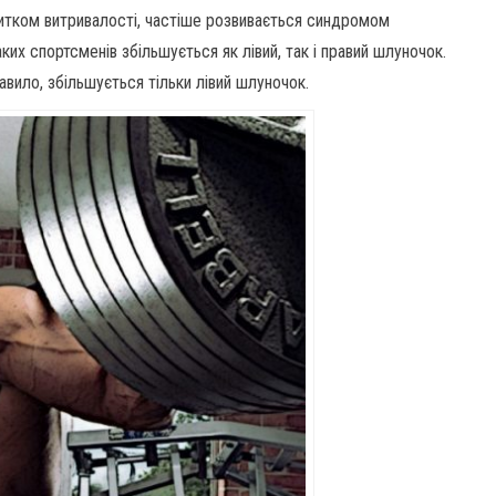
витком витривалості, частіше розвивається синдромом
их спортсменів збільшується як лівий, так і правий шлуночок.
авило, збільшується тільки лівий шлуночок.