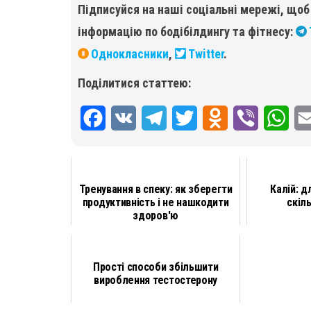
Підписуйся на наші соціальні мережі, що
інформацію по бодібілдингу та фітнесу:
Однокласники
,
Twitter
.
Поділитися статтею:
F
V
T
T
O
V
W
a
K
e
w
d
i
h
c
l
i
n
b
a
Тренування в спеку: як зберегти
Калій: д
e
e
t
o
e
t
продуктивність і не нашкодити
скіл
здоров'ю
b
g
t
k
r
s
o
r
e
l
A
Прості способи збільшити
o
a
r
a
p
вироблення тестостерону
k
m
s
p