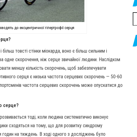
П
водять до ексцентричної гіпертрофії серця
ерця?
 більш товсті стінки міокарда, воно є більш сильним і
за одне скорочення, ніж серце звичайної людини. Наслідком
ювати меншу кількість скорочень, щоб забезпечувати
ртивного серця є низька частота серцевих скорочень — 50-60
 спортсменів частота серцевих скорочень може опускатися до
о серце?
розвивається тоді, коли людина систематично виконує
дики сходяться на тому, що для розвитку синдрому
 годин на тиждень. В ході одного з досліджень було