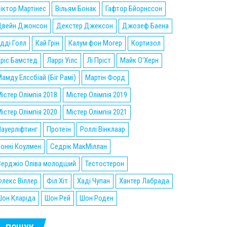
іктор Мартінес
Вільям Бонак
Гафтор Бйорнссон
Двейн Джонсон
Декстер Джексон
Джозеф Баена
дді Голл
Кай Грін
Калум фон Могер
Кортизол
ріс Бамстед
Ларрі Уілс
Лі Пріст
Майк О'Херн
амду Елссбіай (Біг Рамі)
Мартін Форд
істер Олімпія 2018
Містер Олімпія 2019
істер Олімпія 2020
Містер Олімпія 2021
ауерліфтинг
Протеїн
Роллі Вінклаар
онні Коулмен
Седрік МакМіллан
Серджіо Оліва молодший
Тестостерон
лекс Віллер
Філ Хіт
Хаді Чупан
Хантер Лабрада
он Кларіда
Шон Рей
Шон Роден