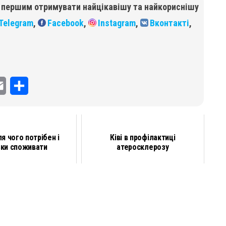
б першим отримувати найцікавішу та найкориснішу
Telegram
,
Facebook
,
Instagram
,
Вконтакті
,
E
П
m
о
a
д
ля чого потрібен і
Ківі в профілактиці
i
і
ьки споживати
атеросклерозу
l
л
и
т
и