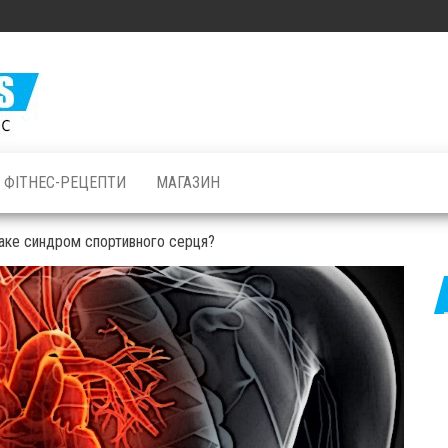
Залізні
М'язи: все
про
бодібілдинг
ФІТНЕС-РЕЦЕПТИ
МАГАЗИН
і фітнес
аке синдром спортивного серця?