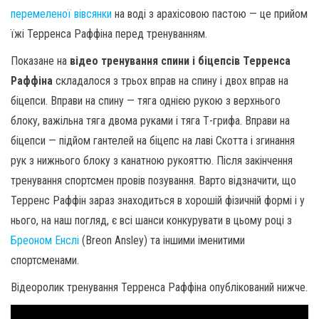
перемеленої вівсянки
на воді з арахісовою пастою — це прийом
їжі Терренса Раффіна перед тренуванням.
Показане на
відео тренування спини і біцепсів Терренса
Раффіна
складалося з трьох вправ на спину і двох вправ на
біцепси. Вправи на спину — тяга однією рукою з верхнього
блоку, важільна тяга двома руками і тяга Т-грифа. Вправи на
біцепси — підйом гантелей на біцепс на лаві Скотта і згинання
рук з нижнього блоку з канатною рукояттю. Після закінчення
тренування спортсмен провів позування. Варто відзначити, що
Терренс Раффін зараз знаходиться в хорошій фізичній формі і у
нього, на наш погляд, є всі шанси конкурувати в цьому році з
Бреоном Енслі
(Breon Ansley) та іншими іменитими
спортсменами.
Відеоролик тренування Терренса Раффіна опублікований нижче.