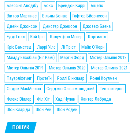
Блессінг Аводібу
Бокс
Брендон Каррі
Біцепс
Віктор Мартінес
Вільям Бонак
Гафтор Бйорнссон
Двейн Джонсон
Декстер Джексон
Джозеф Баена
Едді Голл
Кай Грін
Калум фон Могер
Кортизол
Кріс Бамстед
Ларрі Уілс
Лі Пріст
Майк О'Херн
Мамду Елссбіай (Біг Рамі)
Мартін Форд
Містер Олімпія 2018
Містер Олімпія 2019
Містер Олімпія 2020
Містер Олімпія 2021
Пауерліфтинг
Протеїн
Роллі Вінклаар
Ронні Коулмен
Седрік МакМіллан
Серджіо Оліва молодший
Тестостерон
Флекс Віллер
Філ Хіт
Хаді Чупан
Хантер Лабрада
Шон Кларіда
Шон Рей
Шон Роден
ПОШУК