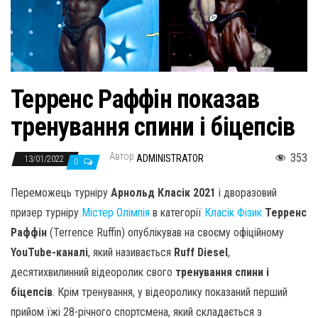
н
а
в
и
г
Терренс Раффін показав
а
тренування спини і біцепсів
ц
и
Автор
353
ADMINISTRATOR
13/01/2022
ю
0
Переможець турніру
Арнольд Класік 2021
і дворазовий
призер турніру
Містер Олімпія
в категорії
Класік Фізик
Терренс
Раффін
(Terrence Ruffin) опублікував на своєму офіційному
YouTube-каналі
, який називається
Ruff Diesel
,
десятихвилинний відеоролик свого
тренування спини і
біцепсів
. Крім тренування, у відеоролику показаний перший
прийом їжі 28-річного спортсмена, який складається з