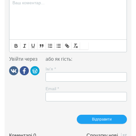
Увійти через
або як гість:
Ім'я
*
Email
*
Коментарі 0
Спочатку
нові