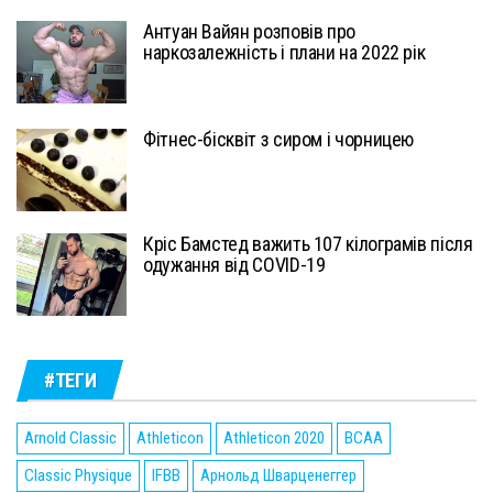
Антуан Вайян розповів про
наркозалежність і плани на 2022 рік
Фітнес-бісквіт з сиром і чорницею
Кріс Бамстед важить 107 кілограмів після
одужання від COVID-19
#ТЕГИ
Arnold Classic
Athleticon
Athleticon 2020
BCAA
Classic Physique
IFBB
Арнольд Шварценеггер