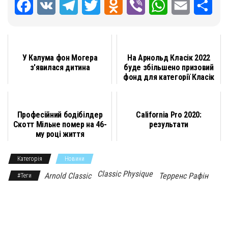
F
V
T
T
O
V
W
E
П
a
K
e
w
d
i
h
m
о
c
l
i
n
b
a
a
д
У Калума фон Могера
На Арнольд Класік 2022
e
e
t
o
e
t
i
і
з'явилася дитина
буде збільшено призовий
фонд для категорії Класік
b
g
t
k
r
s
l
л
Фі...
o
r
e
l
A
и
Професійний бодібілдер
California Pro 2020:
o
a
r
a
p
т
Скотт Мільне помер на 46-
результати
k
m
s
p
и
му році життя
s
с
Категорія
Новини
n
я
Classic Physique
Arnold Classic
Терренс Рафін
#Теги
i
k
i