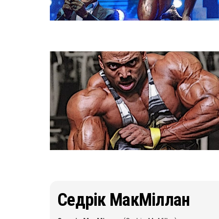
Седрік МакМіллан