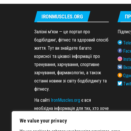
IRONMUSCLES.ORG
ПР
Залізні м'язи — це портал про
Підпис
бодібілдинг, фітнес та здоровий спосіб
Tel
життя. Тут ви знайдете багато
Fac
корисної та цікавої інформації про
Ins
тренування, харчування, спортивне
Вко
харчування, фармакологію, а також
Одн
останні новини зі світу бодібілдингу та
Twit
фітнесу.
На сайті
IronMuscles.org
є вся
необхідна інформація для тих, хто хоче
набрати вагу, схуднути або просто
We value your privacy
поліпшити своє здоров'я.