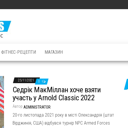
Залізні
М'язи: все
про
бодібілдинг
ФІТНЕС-РЕЦЕПТИ
МАГАЗИН
і фітнес
25/11/2021
0
Седрік МакМіллан хоче взяти
участь у Arnold Classic 2022
Автор
ADMINISTRATOR
20-го листопада 2021 року в місті Олександрія (штат
Вірджинія, США) відбувся турнір NPC Armed Forces