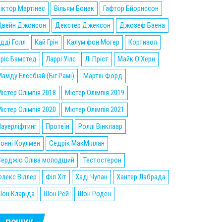
іктор Мартінес
Вільям Бонак
Гафтор Бйорнссон
Двейн Джонсон
Декстер Джексон
Джозеф Баена
дді Голл
Кай Грін
Калум фон Могер
Кортизол
ріс Бамстед
Ларрі Уілс
Лі Пріст
Майк О'Херн
амду Елссбіай (Біг Рамі)
Мартін Форд
істер Олімпія 2018
Містер Олімпія 2019
істер Олімпія 2020
Містер Олімпія 2021
ауерліфтинг
Протеїн
Роллі Вінклаар
онні Коулмен
Седрік МакМіллан
Серджіо Оліва молодший
Тестостерон
лекс Віллер
Філ Хіт
Хаді Чупан
Хантер Лабрада
он Кларіда
Шон Рей
Шон Роден