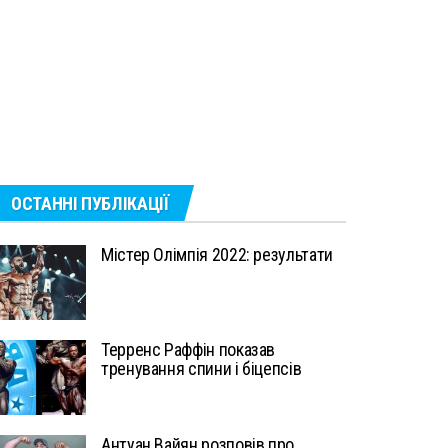
ОСТАННІ ПУБЛІКАЦІЇ
Містер Олімпія 2022: результати
Терренс Раффін показав
тренування спини і біцепсів
Антуан Вайян розповів про