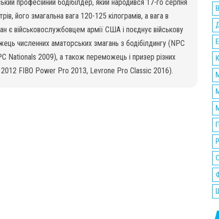
ький професійний бодібілдер, який народився 17-го серпня
В
ів, його змагальна вага 120-125 кілограмів, а вага в
ан є військовослужбовцем армії США і поєднує військову
Е
жець численних аматорських змагань з бодібілдингу (NPC
PC Nationals 2009), а також переможець і призер різних
К
 2012 FIBO Power Pro 2013, Levrone Pro Classic 2016).
М
М
М
П
Р
Ф
Ш