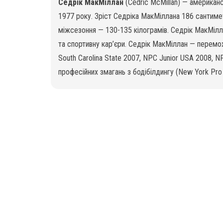
Седрік МакМіллан
(Cedric McMillan) — американс
1977 року. Зріст Седріка МакМіллана 186 сантиметр
міжсезоння — 130-135 кілограмів. Седрік МакМілл
та спортивну кар’єри. Седрік МакМіллан — перемо
South Carolina State 2007, NPC Junior USA 2008, N
професійних змагань з бодібілдингу (New York Pro