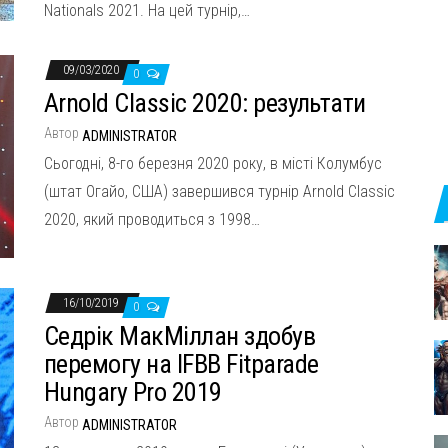
Nationals 2021. На цей турнір,…
09/03/2020
0
Arnold Classic 2020: результати
Автор
ADMINISTRATOR
Сьогодні, 8-го березня 2020 року, в місті Колумбус
(штат Огайо, США) завершився турнір Arnold Classic
2020, який проводиться з 1998…
16/10/2019
0
Седрік МакМіллан здобув
перемогу на IFBB Fitparade
Hungary Pro 2019
Автор
ADMINISTRATOR