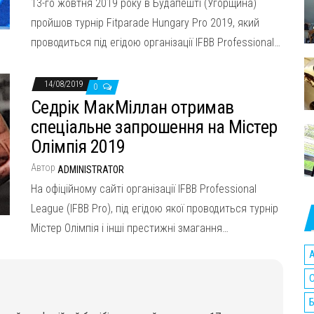
13-го жовтня 2019 року в Будапешті (Угорщина)
пройшов турнір Fitparade Hungary Pro 2019, який
проводиться під егідою організації IFBB Professional…
14/08/2019
0
Седрік МакМіллан отримав
спеціальне запрошення на Містер
Олімпія 2019
Автор
ADMINISTRATOR
На офіційному сайті організації IFBB Professional
League (IFBB Pro), під егідою якої проводиться турнір
Містер Олімпія і інші престижні змагання…
A
C
Б