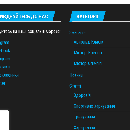
ИЄДНУЙТЕСЬ ДО НАС
КАТЕГОРІЇ
уйтесь на наші соціальні мережі:
Змагання
Арнольд Класік
egram
ebook
Містер Всесвіт
tagram
Містер Олімпія
нтакті
окласники
Новини
ter
Статті
Здоров'я
Спортивне харчування
Тренування
Харчування