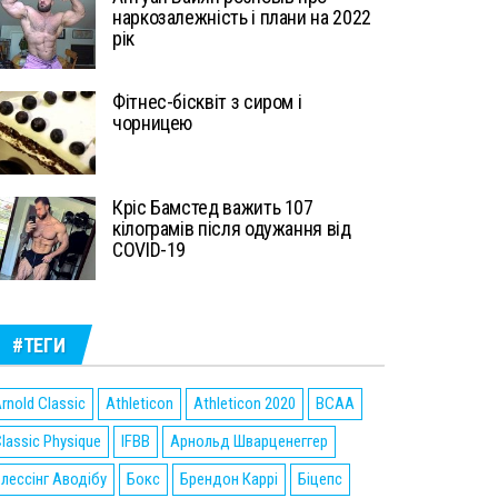
наркозалежність і плани на 2022
рік
Фітнес-бісквіт з сиром і
чорницею
Кріс Бамстед важить 107
кілограмів після одужання від
COVID-19
#ТЕГИ
rnold Classic
Athleticon
Athleticon 2020
BCAA
lassic Physique
IFBB
Арнольд Шварценеггер
лессінг Аводібу
Бокс
Брендон Каррі
Біцепс