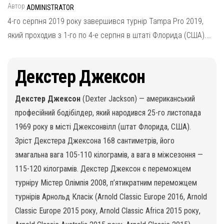
Автор
ADMINISTRATOR
4-го серпня 2019 року завершився турнір Tampa Pro 2019,
який проходив з 1-го по 4-е серпня в штаті Флорида (США).…
Декстер Джексон
Декстер Джексон
(Dexter Jackson) — американський
професійний бодібілдер, який народився 25-го листопада
1969 року в місті Джексонвілл (штат Флорида, США).
Зріст Декстера Джексона 168 сантиметрів, його
змагальна вага 105-110 кілограмів, а вага в міжсезоння —
115-120 кілограмів. Декстер Джексон є переможцем
турніру Містер Олімпія 2008, п’ятикратним переможцем
турнірів Арнольд Класік (Arnold Classic Europe 2016, Arnold
Classic Europe 2015 року, Arnold Classic Africa 2015 року,