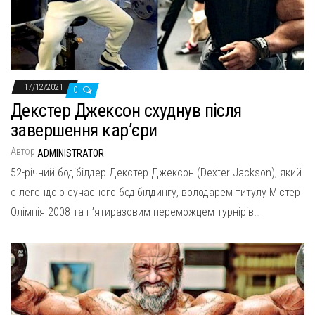
н
а
в
и
г
17/12/2021
0
а
Декстер Джексон схуднув після
ц
завершення кар’єри
и
Автор
ADMINISTRATOR
ю
52-річний бодібілдер Декстер Джексон (Dexter Jackson), який
є легендою сучасного бодібілдингу, володарем титулу Містер
Олімпія 2008 та п’ятиразовим переможцем турнірів…