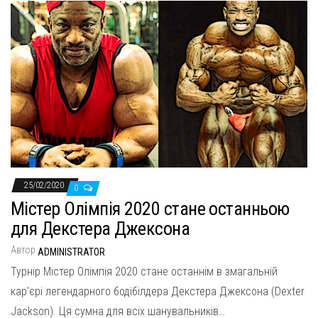
25/02/2020
0
Містер Олімпія 2020 стане останньою
для Декстера Джексона
Автор
ADMINISTRATOR
Турнір Містер Олімпія 2020 стане останнім в змагальній
кар’єрі легендарного бодібілдера Декстера Джексона (Dexter
Jackson). Ця сумна для всіх шанувальників…