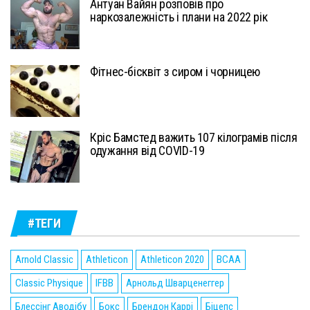
Антуан Вайян розповів про
наркозалежність і плани на 2022 рік
Фітнес-бісквіт з сиром і чорницею
Кріс Бамстед важить 107 кілограмів після
одужання від COVID-19
#ТЕГИ
Arnold Classic
Athleticon
Athleticon 2020
BCAA
Classic Physique
IFBB
Арнольд Шварценеггер
Блессінг Аводібу
Бокс
Брендон Каррі
Біцепс