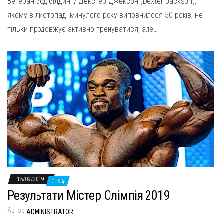
Ветеран бодібілдингу Декстер Джексон (Dexter Jackson),
якому в листопаді минулого року виповнилося 50 років, не
тільки продовжує активно тренуватися, але…
15/09/2019
0
Результати Містер Олімпія 2019
Автор
ADMINISTRATOR