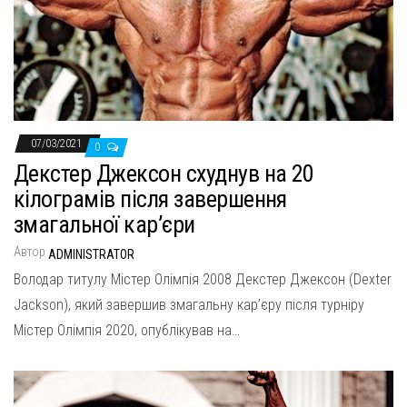
07/03/2021
0
Декстер Джексон схуднув на 20
кілограмів після завершення
змагальної кар’єри
Автор
ADMINISTRATOR
Володар титулу Містер Олімпія 2008 Декстер Джексон (Dexter
Jackson), який завершив змагальну кар’єру після турніру
Містер Олімпія 2020, опублікував на…