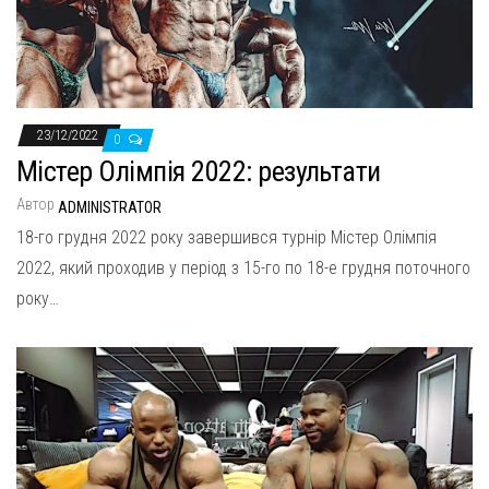
н
а
в
и
г
23/12/2022
0
а
Містер Олімпія 2022: результати
ц
Автор
ADMINISTRATOR
и
18-го грудня 2022 року завершився турнір Містер Олімпія
ю
2022, який проходив у період з 15-го по 18-е грудня поточного
року…