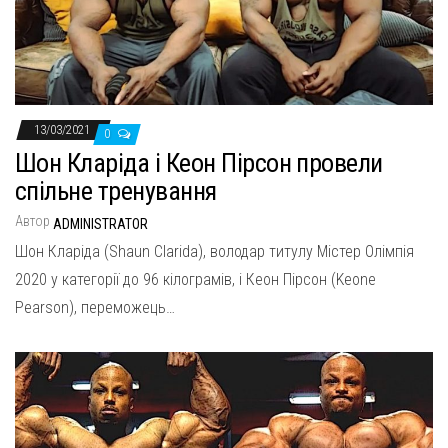
13/03/2021
0
Шон Кларіда і Кеон Пірсон провели
спільне тренування
Автор
ADMINISTRATOR
Шон Кларіда (Shaun Clarida), володар титулу Містер Олімпія
2020 у категорії до 96 кілограмів, і Кеон Пірсон (Keone
Pearson), переможець…