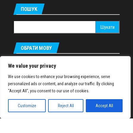
ПОШУК
Пошук:
ОБРАТИ МОВУ
Русский
We value your privacy
We use cookies to enhance your browsing experience, serve
personalized ads or content, and analyze our traffic. By clicking
IronMuscles.org
© 2018-2023
"Accept All", you consent to our use of cookies.
Customize
Reject All
Accept All