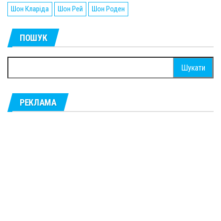
Шон Кларіда
Шон Рей
Шон Роден
ПОШУК
Пошук:
РЕКЛАМА