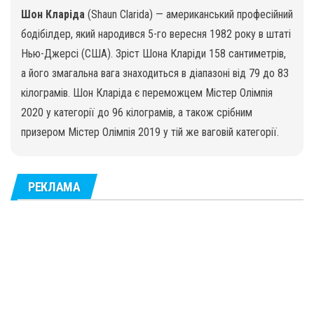
Шон Кларіда
(Shaun Clarida) — американський професійний
бодібілдер, який народився 5-го вересня 1982 року в штаті
Нью-Джерсі (США). Зріст Шона Кларіди 158 сантиметрів,
а його змагальна вага знаходиться в діапазоні від 79 до 83
кілограмів. Шон Кларіда є переможцем Містер Олімпія
2020 у категорії до 96 кілограмів, а також срібним
призером Містер Олімпія 2019 у тій же ваговій категорії.
РЕКЛАМА