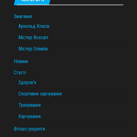
Змагання
Арнольд Класік
Містер Всесвіт
Містер Олімпія
Новини
Статті
Здоров'я
Спортивне харчування
Тренування
Харчування
Фітнес-рецепти