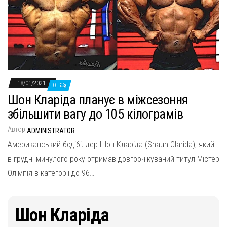
18/01/2021
0
Шон Кларіда планує в міжсезоння
збільшити вагу до 105 кілограмів
Автор
ADMINISTRATOR
Американський бодібілдер Шон Кларіда (Shaun Clarida), який
в грудні минулого року отримав довгоочікуваний титул Містер
Олімпія в категорії до 96…
Шон Кларіда