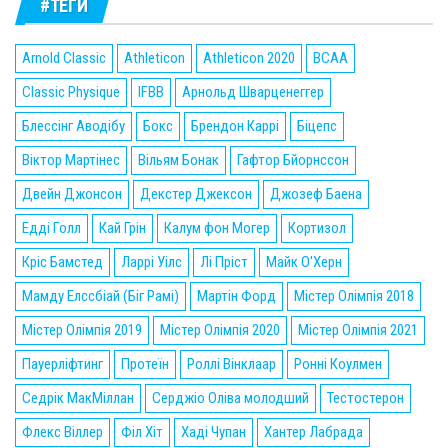
#ТЕГИ
Arnold Classic
Athleticon
Athleticon 2020
BCAA
Classic Physique
IFBB
Арнольд Шварценеггер
Блессінг Аводібу
Бокс
Брендон Каррі
Біцепс
Віктор Мартінес
Вільям Бонак
Гафтор Бйорнссон
Двейн Джонсон
Декстер Джексон
Джозеф Баена
Едді Голл
Кай Грін
Калум фон Могер
Кортизол
Кріс Бамстед
Ларрі Уілс
Лі Пріст
Майк О'Херн
Мамду Елссбіай (Біг Рамі)
Мартін Форд
Містер Олімпія 2018
Містер Олімпія 2019
Містер Олімпія 2020
Містер Олімпія 2021
Пауерліфтинг
Протеїн
Роллі Вінклаар
Ронні Коулмен
Седрік МакМіллан
Серджіо Оліва молодший
Тестостерон
Флекс Віллер
Філ Хіт
Хаді Чупан
Хантер Лабрада