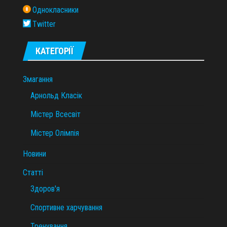
Однокласники
Twitter
КАТЕГОРІЇ
Змагання
Арнольд Класік
Містер Всесвіт
Містер Олімпія
Новини
Статті
Здоров'я
Спортивне харчування
Тренування