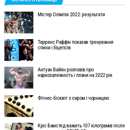
Містер Олімпія 2022: результати
Терренс Раффін показав тренування
спини і біцепсів
Антуан Вайян розповів про
наркозалежність і плани на 2022 рік
Фітнес-бісквіт з сиром і чорницею
Кріс Бамстед важить 107 кілограмів після