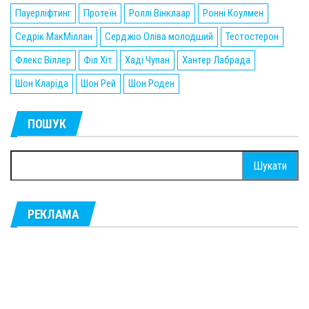
Пауерліфтинг
Протеїн
Роллі Вінклаар
Ронні Коулмен
Седрік МакМіллан
Серджіо Оліва молодший
Тестостерон
Флекс Віллер
Філ Хіт
Хаді Чупан
Хантер Лабрада
Шон Кларіда
Шон Рей
Шон Роден
ПОШУК
Пошук:
РЕКЛАМА