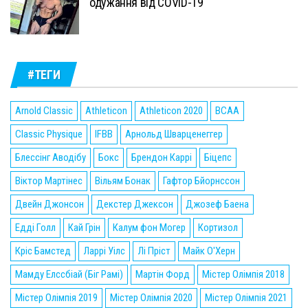
одужання від COVID-19
#ТЕГИ
Arnold Classic
Athleticon
Athleticon 2020
BCAA
Classic Physique
IFBB
Арнольд Шварценеггер
Блессінг Аводібу
Бокс
Брендон Каррі
Біцепс
Віктор Мартінес
Вільям Бонак
Гафтор Бйорнссон
Двейн Джонсон
Декстер Джексон
Джозеф Баена
Едді Голл
Кай Грін
Калум фон Могер
Кортизол
Кріс Бамстед
Ларрі Уілс
Лі Пріст
Майк О'Херн
Мамду Елссбіай (Біг Рамі)
Мартін Форд
Містер Олімпія 2018
Містер Олімпія 2019
Містер Олімпія 2020
Містер Олімпія 2021