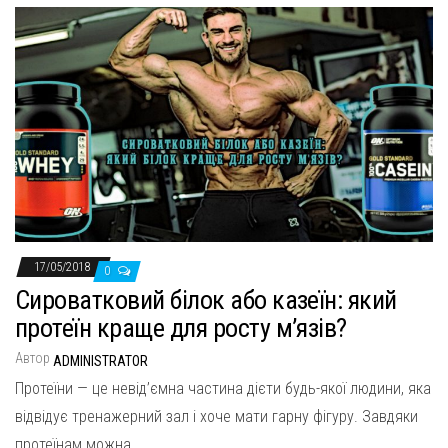
17/05/2018
0
Сироватковий білок або казеїн: який
протеїн краще для росту м’язів?
Автор
ADMINISTRATOR
Протеїни — це невід’ємна частина дієти будь-якої людини, яка
відвідує тренажерний зал і хоче мати гарну фігуру. Завдяки
протеїнам можна…