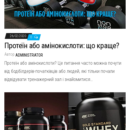
н
а
в
и
г
26/02/2020
0
а
Протеїн або амінокислоти: що краще?
ц
Автор
ADMINISTRATOR
и
Протеїн або амінокислоти? Це питання часто можна почути
ю
від бодібілдерів-початківців або людей, які тільки почали
відвідувати тренажерний зал і знайомитися…