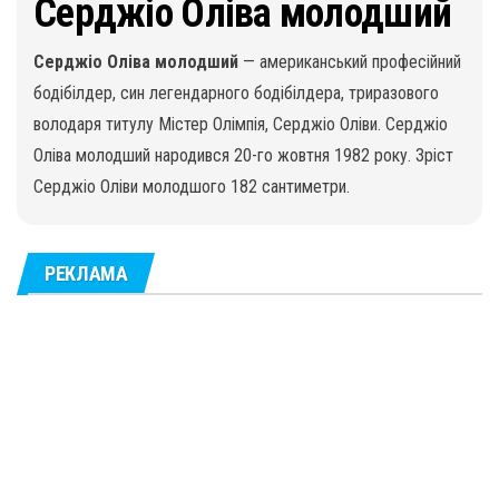
Серджіо Оліва молодший
Серджіо Оліва молодший
— американський професійний
бодібілдер, син легендарного бодібілдера, триразового
володаря титулу Містер Олімпія, Серджіо Оліви. Серджіо
Оліва молодший народився 20-го жовтня 1982 року. Зріст
Серджіо Оліви молодшого 182 сантиметри.
РЕКЛАМА