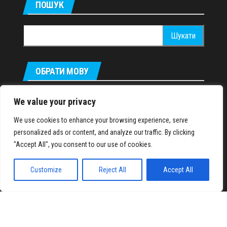
ПОШУК
Пошук:
ОБРАТИ МОВУ
Русский
We value your privacy
We use cookies to enhance your browsing experience, serve
personalized ads or content, and analyze our traffic. By clicking
IronMuscles.org
© 2018-2023
"Accept All", you consent to our use of cookies.
Customize
Reject All
Accept All