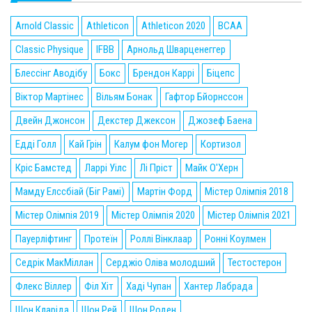
Arnold Classic
Athleticon
Athleticon 2020
BCAA
Classic Physique
IFBB
Арнольд Шварценеггер
Блессінг Аводібу
Бокс
Брендон Каррі
Біцепс
Віктор Мартінес
Вільям Бонак
Гафтор Бйорнссон
Двейн Джонсон
Декстер Джексон
Джозеф Баена
Едді Голл
Кай Грін
Калум фон Могер
Кортизол
Кріс Бамстед
Ларрі Уілс
Лі Пріст
Майк О'Херн
Мамду Елссбіай (Біг Рамі)
Мартін Форд
Містер Олімпія 2018
Містер Олімпія 2019
Містер Олімпія 2020
Містер Олімпія 2021
Пауерліфтинг
Протеїн
Роллі Вінклаар
Ронні Коулмен
Седрік МакМіллан
Серджіо Оліва молодший
Тестостерон
Флекс Віллер
Філ Хіт
Хаді Чупан
Хантер Лабрада
Шон Кларіда
Шон Рей
Шон Роден