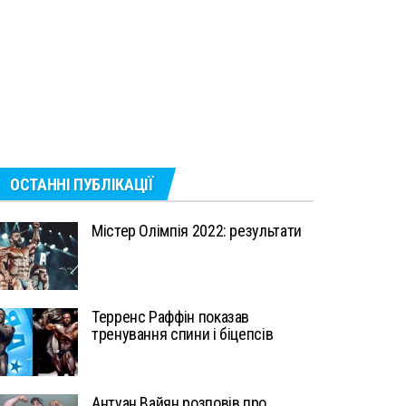
ОСТАННІ ПУБЛІКАЦІЇ
Містер Олімпія 2022: результати
Терренс Раффін показав
тренування спини і біцепсів
Антуан Вайян розповів про