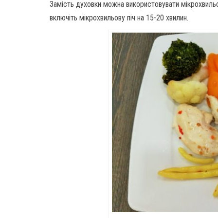
Замість духовки можна використовувати мікрохвильову
включіть мікрохвильову піч на 15-20 хвилин.