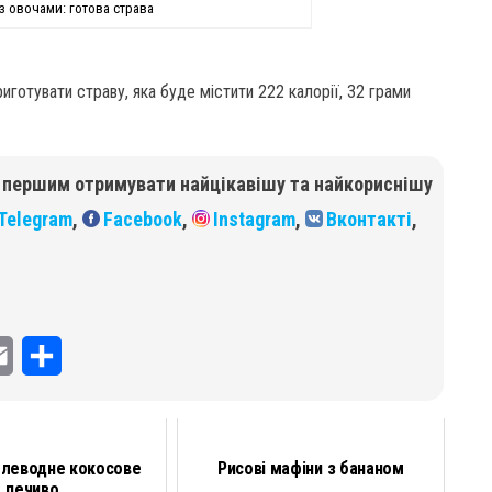
з овочами: готова страва
приготувати страву, яка буде містити 222 калорії, 32 грами
б першим отримувати найцікавішу та найкориснішу
Telegram
,
Facebook
,
Instagram
,
Вконтакті
,
E
П
m
о
a
д
глеводне кокосове
Рисові мафіни з бананом
i
і
печиво