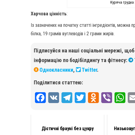
Куряча грудка 
Харчова цінність
:
Із зазначених на початку статті інгредієнтів, можна 
білка, 19 грамів вуглеводів і 2 грами жирів.
Підписуйся на наші соціальні мережі, що
інформацію по бодібілдингу та фітнесу:
Однокласники
,
Twitter
.
Поділитися статтею:
F
V
T
T
O
V
W
a
K
e
w
d
i
h
c
l
i
n
b
a
Дієтичні брауні без цукру
Низькову
e
e
t
o
e
t