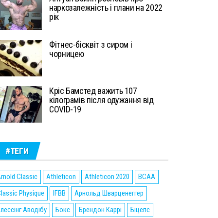
наркозалежність і плани на 2022
рік
Фітнес-бісквіт з сиром і
чорницею
Кріс Бамстед важить 107
кілограмів після одужання від
COVID-19
#ТЕГИ
rnold Classic
Athleticon
Athleticon 2020
BCAA
lassic Physique
IFBB
Арнольд Шварценеггер
лессінг Аводібу
Бокс
Брендон Каррі
Біцепс