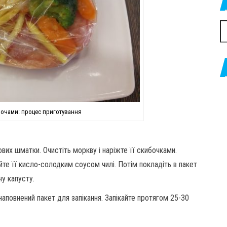
П
вочами: процес приготування
кових шматки. Очистіть моркву і наріжте її скибочками.
ийте її кисло-солодким соусом чилі. Потім покладіть в пакет
ну капусту.
 наповнений пакет для запікання. Запікайте протягом 25-30