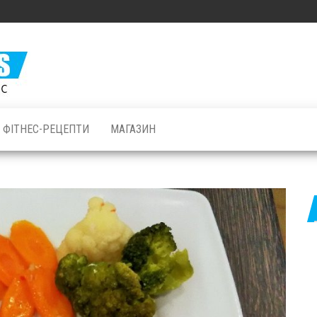
Залізні
М'язи: все
про
бодібілдинг
ФІТНЕС-РЕЦЕПТИ
МАГАЗИН
і фітнес