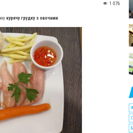
1 076
ачну
курячу грудку з овочами
.
A
C
Б