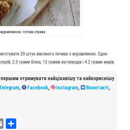
 журавлиною: готова страва
 приготувати 20 штук вівсяного печива з журавлиною. Одне
орій, 2.3 грами білка, 15 грамів вуглеводів і 4.2 грами жирів.
б першим отримувати найцікавішу та найкориснішу
Telegram
,
Facebook
,
Instagram
,
Вконтакті
,
E
П