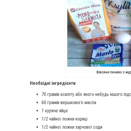
Вівсяне печиво з жур
Необхідні інгредієнти
:
70 грамів ксиліту або якого-небудь іншого пі
60 грамів вершкового масла
1 куряче яйце
1/2 чайної ложки кориці
1/2 чайної ложки харчової соди