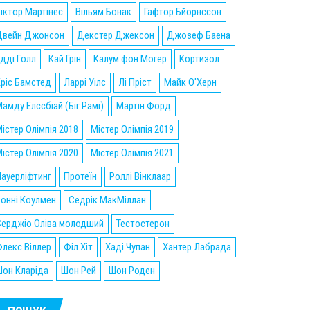
іктор Мартінес
Вільям Бонак
Гафтор Бйорнссон
Двейн Джонсон
Декстер Джексон
Джозеф Баена
дді Голл
Кай Грін
Калум фон Могер
Кортизол
ріс Бамстед
Ларрі Уілс
Лі Пріст
Майк О'Херн
амду Елссбіай (Біг Рамі)
Мартін Форд
істер Олімпія 2018
Містер Олімпія 2019
істер Олімпія 2020
Містер Олімпія 2021
ауерліфтинг
Протеїн
Роллі Вінклаар
онні Коулмен
Седрік МакМіллан
Серджіо Оліва молодший
Тестостерон
лекс Віллер
Філ Хіт
Хаді Чупан
Хантер Лабрада
он Кларіда
Шон Рей
Шон Роден