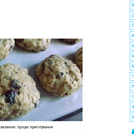
В
Е
К
М
М
М
П
Р
Ф
Ш
равлиною: процес приготування