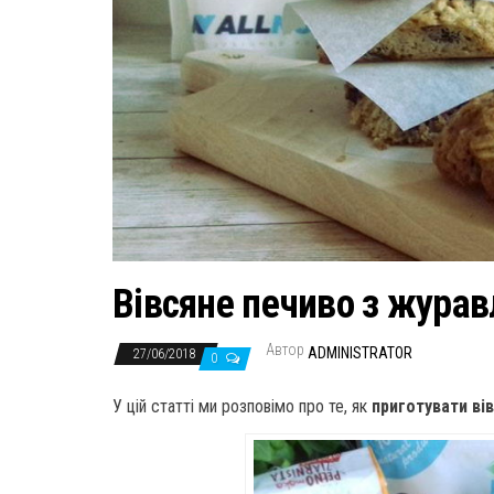
Вівсяне печиво з жура
Автор
ADMINISTRATOR
27/06/2018
0
У цій статті ми розповімо про те, як
приготувати ві