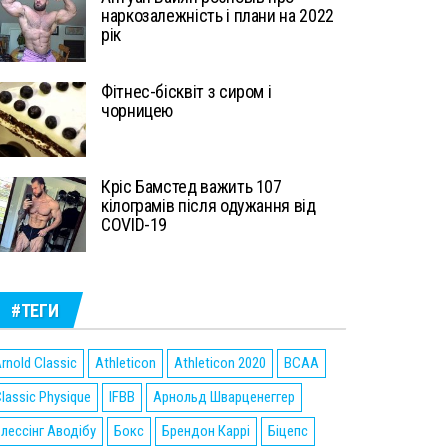
наркозалежність і плани на 2022
рік
Фітнес-бісквіт з сиром і
чорницею
Кріс Бамстед важить 107
кілограмів після одужання від
COVID-19
#ТЕГИ
rnold Classic
Athleticon
Athleticon 2020
BCAA
lassic Physique
IFBB
Арнольд Шварценеггер
лессінг Аводібу
Бокс
Брендон Каррі
Біцепс