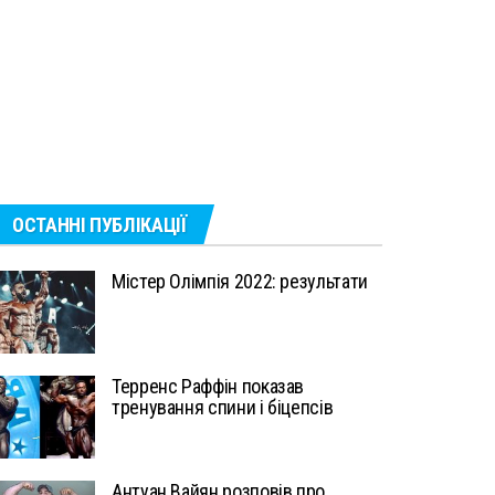
ОСТАННІ ПУБЛІКАЦІЇ
Містер Олімпія 2022: результати
Терренс Раффін показав
тренування спини і біцепсів
Антуан Вайян розповів про