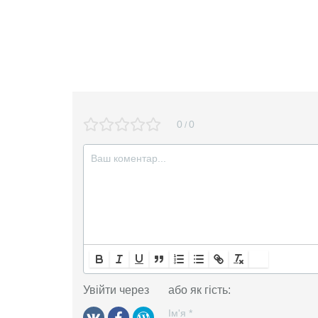
0
0
/
Увійти через
або як гість:
Ім'я
*