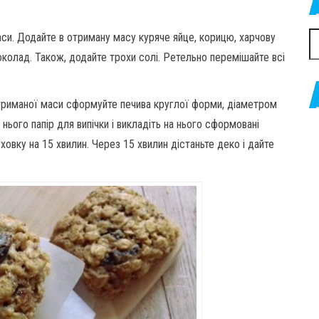
си. Додайте в отриману масу куряче яйце, корицю, харчову
П
колад. Також, додайте трохи солі. Ретельно перемішайте всі
З отриманої маси сформуйте печива круглої форми, діаметром
 нього папір для випічки і викладіть на нього сформовані
ховку на 15 хвилин. Через 15 хвилин дістаньте деко і дайте