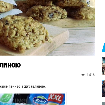
влиною
1 416
всяне печиво з журавлиною
.