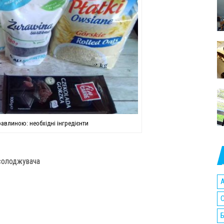
авлиною: необхідні інгредієнти
дсолоджувача
A
C
Б