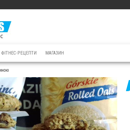
Залізні
М'язи: все
про
бодібілдинг
ФІТНЕС-РЕЦЕПТИ
МАГАЗИН
і фітнес
линою