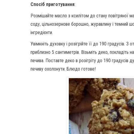
Спосіб приготування
:
Розмішайте масло з ксилітом до стану повітряної ма
соду, цільнозернове борошно, журавлину і темний шо
інгредієнти.
Увімкніть духовку і розігрійте її до 190 градусів. 
приблизно 5 сантиметрів. Візьміть деко, покладіть на
печива. Поставте деко в розігріту до 190 градусів ду
печиву охолонути. Блюдо готове!