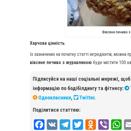
Вівсяне печиво з
Харчова цінність
:
Із зазначених на початку статті інгредієнтів, можна
вівсяне печиво з журавлиною
буде містити 100 кал
Підписуйся на наші соціальні мережі, що
інформацію по бодібілдингу та фітнесу:
Однокласники
,
Twitter
.
Поділитися статтею:
F
V
T
T
O
V
W