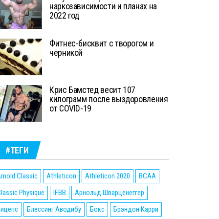
наркозависимости и планах на
2022 год
Фитнес-бисквит с творогом и
черникой
Крис Бамстед весит 107
килограмм после выздоровления
от COVID-19
#ТЕГИ
rnold Classic
Athleticon
Athleticon 2020
BCAA
lassic Physique
IFBB
Арнольд Шварценеггер
Бицепс
Блессинг Аводибу
Бокс
Брэндон Карри