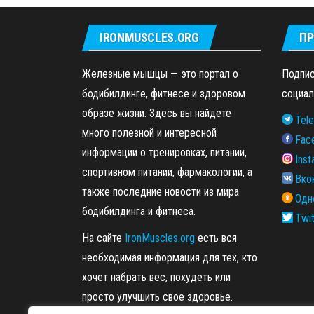
IRONMUSCLES.ORG
ПР
Железные мышцы — это портал о
Подпис
бодибилдинге, фитнесе и здоровом
социал
образе жизни. Здесь вы найдете
Tel
много полезной и интересной
Fac
информации о тренировках, питании,
Ins
спортивном питании, фармакологии, а
Вко
также последние новости из мира
Одн
бодибилдинга и фитнеса.
Twit
На сайте
IronMuscles.org
есть вся
необходимая информация для тех, кто
хочет набрать вес, похудеть или
просто улучшить свое здоровье.