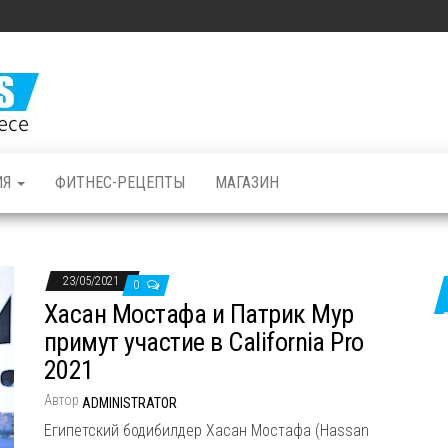
Железные
Мышцы: все о
бодибилдинге
и фитнесе
ИЯ
ФИТНЕС-РЕЦЕПТЫ
МАГАЗИН
23/05/2021
0
Хасан Мостафа и Патрик Мур
примут участие в California Pro
2021
Автор
ADMINISTRATOR
Египетский бодибилдер Хасан Мостафа (Hassan