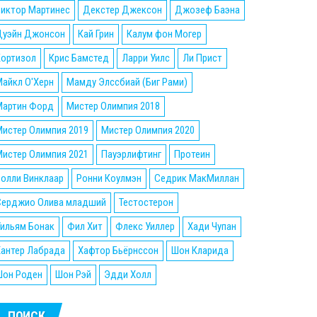
Виктор Мартинес
Декстер Джексон
Джозеф Баэна
Дуэйн Джонсон
Кай Грин
Калум фон Могер
Кортизол
Крис Бамстед
Ларри Уилс
Ли Прист
айкл О'Херн
Мамду Элссбиай (Биг Рами)
Мартин Форд
Мистер Олимпия 2018
истер Олимпия 2019
Мистер Олимпия 2020
истер Олимпия 2021
Пауэрлифтинг
Протеин
олли Винклаар
Ронни Коулмэн
Седрик МакМиллан
Серджио Олива младший
Тестостерон
ильям Бонак
Фил Хит
Флекс Уиллер
Хади Чупан
Хантер Лабрада
Хафтор Бьёрнссон
Шон Кларида
Шон Роден
Шон Рэй
Эдди Холл
ПОИСК