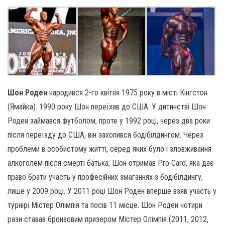
Шон Роден
народився 2-го квітня 1975 року в місті Кінгстон
(Ямайка). 1990 року Шон переїхав до США. У дитинстві Шон
Роден займався футболом, проте у 1992 році, через два роки
після переїзду до США, він захопився бодібілдингом. Через
проблеми в особистому житті, серед яких було і зловживання
алкоголем після смерті батька, Шон отримав Pro Card, яка дає
право брати участь у професійних змаганнях з бодібілдингу,
лише у 2009 році. У 2011 році Шон Роден вперше взяв участь у
турнірі Містер Олімпія та посів 11 місце. Шон Роден чотири
рази ставав бронзовим призером Містер Олімпія (2011, 2012,