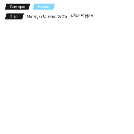
s
с
Категорія
Новини
n
я
Шон Роден
Містер Олімпія 2018
#Теги
i
k
i