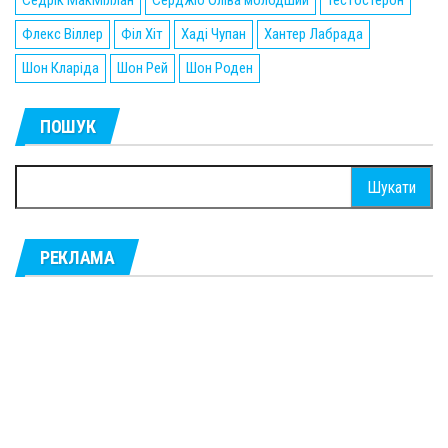
Седрік МакМіллан
Серджіо Оліва молодший
Тестостерон
Флекс Віллер
Філ Хіт
Хаді Чупан
Хантер Лабрада
Шон Кларіда
Шон Рей
Шон Роден
ПОШУК
Пошук:
РЕКЛАМА