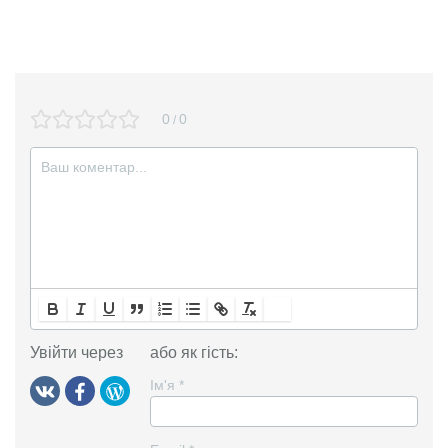
0
0
/
Увійти через
або як гість:
Ім'я
*