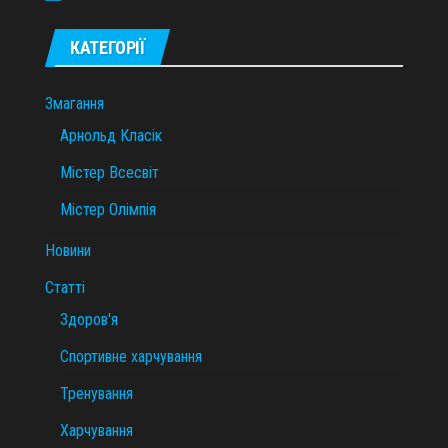
КАТЕГОРІЇ
Змагання
Арнольд Класік
Містер Всесвіт
Містер Олімпія
Новини
Статті
Здоров'я
Спортивне харчування
Тренування
Харчування