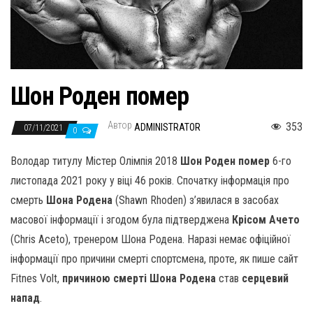
н
а
в
и
г
Шон Роден помер
а
ц
Автор
353
ADMINISTRATOR
07/11/2021
0
и
ю
Володар титулу Містер Олімпія 2018
Шон Роден помер
6-го
листопада 2021 року у віці 46 років. Спочатку інформація про
смерть
Шона Родена
(Shawn Rhoden) з’явилася в засобах
масової інформації і згодом була підтверджена
Крісом Ачето
(Chris Aceto), тренером Шона Родена. Наразі немає офіційної
інформації про причини смерті спортсмена, проте, як пише сайт
Fitnes Volt,
причиною смерті Шона Родена
став
серцевий
напад
.