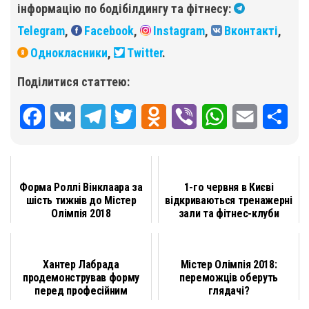
інформацію по бодібілдингу та фітнесу:
Telegram
,
Facebook
,
Instagram
,
Вконтакті
,
Однокласники
,
Twitter
.
Поділитися статтею:
F
V
T
T
O
V
W
E
П
a
K
e
w
d
i
h
m
о
c
l
i
n
b
a
a
д
Форма Роллі Вінклаара за
1-го червня в Києві
e
e
t
o
e
t
i
і
шість тижнів до Містер
відкриваються тренажерні
Олімпія 2018
зали та фітнес-клуби
b
g
t
k
r
s
l
л
o
r
e
l
A
и
Хантер Лабрада
Містер Олімпія 2018:
o
a
r
a
p
т
продемонстрував форму
переможців оберуть
k
m
s
p
и
перед професійним
глядачі?
дебютом