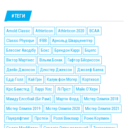
#ТЕГИ
Arnold Classic
Athleticon
Athleticon 2020
BCAA
Classic Physique
IFBB
Арнольд Шварценеггер
Блессінг Аводібу
Бокс
Брендон Каррі
Біцепс
Віктор Мартінес
Вільям Бонак
Гафтор Бйорнссон
Двейн Джонсон
Декстер Джексон
Джозеф Баена
Едді Голл
Кай Грін
Калум фон Могер
Кортизол
Кріс Бамстед
Ларрі Уілс
Лі Пріст
Майк О'Херн
Мамду Елссбіай (Біг Рамі)
Мартін Форд
Містер Олімпія 2018
Містер Олімпія 2019
Містер Олімпія 2020
Містер Олімпія 2021
Пауерліфтинг
Протеїн
Роллі Вінклаар
Ронні Коулмен