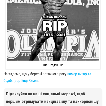
Шон Роден RIP
Нагадаємо, що у березні поточного року
помер актор та
бодібілдер Енді Хаман
.
Підписуйся на наші соціальні мережі, щоб
першим отримувати найцікавішу та найкориснішу