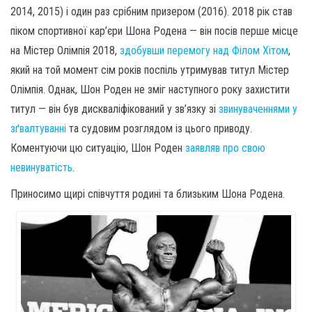
2014, 2015) і один раз срібним призером (2016). 2018 рік став
піком спортивної кар’єри Шона Родена — він посів перше місце
на Містер Олімпія 2018,
здобувши перемогу над Філом Хітом
,
який на той момент сім років поспіль утримував титул Містер
Олімпія. Однак, Шон Роден не зміг наступного року захистити
титул — він був дискваліфікований у зв’язку зі
звинуваченнями у
зґвалтуванні
та судовим розглядом із цього приводу.
Коментуючи цю ситуацію, Шон Роден
заявляв про свою
невинуватість
.
Приносимо щирі співчуття родині та близьким Шона Родена.