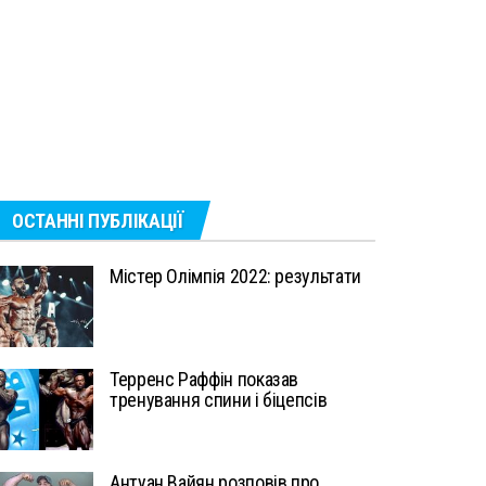
ОСТАННІ ПУБЛІКАЦІЇ
Містер Олімпія 2022: результати
Терренс Раффін показав
тренування спини і біцепсів
Антуан Вайян розповів про