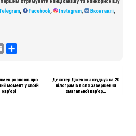
б першим отримувати найцікавішу та найкориснішу
Telegram
,
Facebook
,
Instagram
,
Вконтакті
,
E
П
m
о
a
д
улмен розповів про
Декстер Джексон схуднув на 20
i
і
ий момент у своїй
кілограмів після завершення
кар'єрі
змагальної кар'єр...
l
л
и
т
и
с