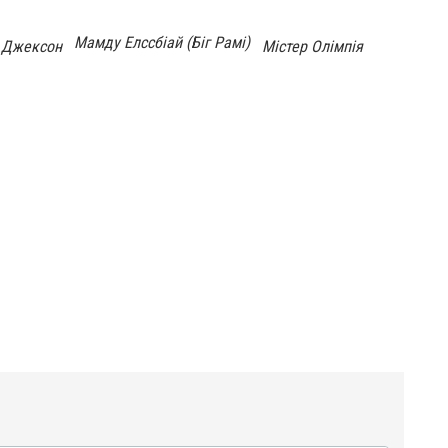
я
Мамду Елссбіай (Біг Рамі)
 Джексон
Містер Олімпія