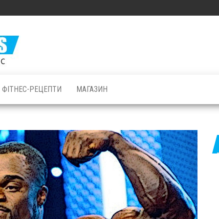
Залізні
М'язи: все
про
бодібілдинг
ФІТНЕС-РЕЦЕПТИ
МАГАЗИН
і фітнес