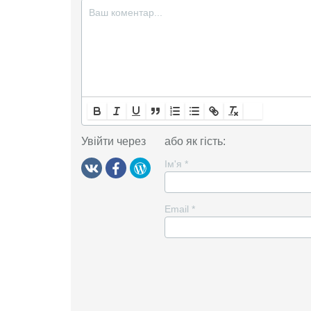
Увійти через
або як гість:
Ім'я
*
Email
*