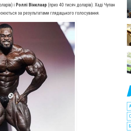
оларів) і
Роллі Вінклаар
(приз 40 тисяч доларів). Хаді Чупан
воюється за результатами глядацького голосування.
A
C
Б