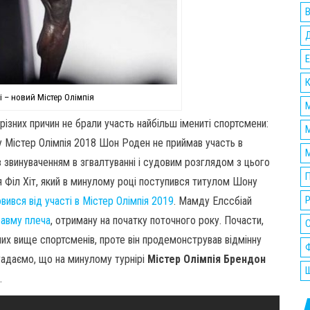
В
Е
К
 – новий Містер Олімпія
М
різних причин не брали участь найбільш імениті спортсмени:
М
у Містер Олімпія 2018 Шон Роден не приймав участь в
М
 із звинуваченням в згвалтуванні і судовим розглядом з цього
П
 Філ Хіт, який в минулому році поступився титулом Шону
Р
вився від участі в Містер Олімпія 2019
. Мамду Елссбіай
равму плеча
, отриману на початку поточного року. Почасти,
их вище спортсменів, проте він продемонстрував відмінну
Ф
агадаємо, що на минулому турнірі
Містер Олімпія Брендон
Ш
.