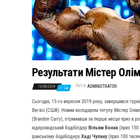
Результати Містер Олім
Автор
ADMINISTRATOR
15/09/2019
0
Сьогодні, 15-го вересня 2019 року, завершився турн
Вегасі (США). Новим володарем титулу Містер Олімп
(Brandon Curry), отримавши за перше місце приз в ро
нідерландський бодібілдер
Вільям Бонак
(приз 150 
іранському бодібілдеру
Хаді Чупану
(приз 100 тисяч