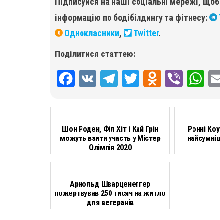
Підписуйся на наші соціальні мережі, що
інформацію по бодібілдингу та фітнесу:
Однокласники
,
Twitter
.
Поділитися статтею:
F
V
T
T
O
V
W
a
K
e
w
d
i
h
c
l
i
n
b
a
Шон Роден, Філ Хіт і Кай Грін
Ронні Ко
e
e
t
o
e
t
можуть взяти участь у Містер
найсумніш
Олімпія 2020
b
g
t
k
r
s
o
r
e
l
A
Арнольд Шварценеггер
o
a
r
a
p
пожертвував 250 тисяч на житло
k
m
s
p
для ветеранів
s