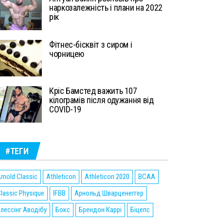
наркозалежність і плани на 2022
рік
Фітнес-бісквіт з сиром і
чорницею
Кріс Бамстед важить 107
кілограмів після одужання від
COVID-19
#ТЕГИ
rnold Classic
Athleticon
Athleticon 2020
BCAA
lassic Physique
IFBB
Арнольд Шварценеггер
лессінг Аводібу
Бокс
Брендон Каррі
Біцепс