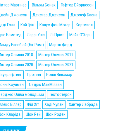
іктор Мартінес
Вільям Бонак
Гафтор Бйорнссон
Двейн Джонсон
Декстер Джексон
Джозеф Баена
дді Голл
Кай Грін
Калум фон Могер
Кортизол
ріс Бамстед
Ларрі Уілс
Лі Пріст
Майк О'Херн
амду Елссбіай (Біг Рамі)
Мартін Форд
істер Олімпія 2018
Містер Олімпія 2019
істер Олімпія 2020
Містер Олімпія 2021
ауерліфтинг
Протеїн
Роллі Вінклаар
онні Коулмен
Седрік МакМіллан
Серджіо Оліва молодший
Тестостерон
лекс Віллер
Філ Хіт
Хаді Чупан
Хантер Лабрада
он Кларіда
Шон Рей
Шон Роден