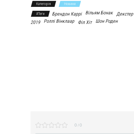
Категорія
Новини
n
Вільям Бонак
Брендон Каррі
Декстер
#Теги
Роллі Вінклаар
Шон Роден
i
2019
Філ Хіт
k
i
0
0
/