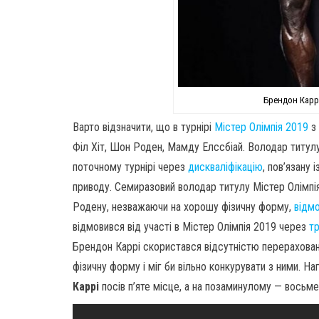
Брендон Каррі
Варто відзначити, що в турнірі
Містер Олімпія 2019
з 
Філ Хіт, Шон Роден, Мамду Елссбіай. Володар титул
поточному турнірі через
дискваліфікацію
, пов’язану
приводу. Семиразовий володар титулу Містер Олімпія
Родену, незважаючи на хорошу фізичну форму,
відмо
відмовився від участі в Містер Олімпія 2019 через
т
Брендон Каррі скористався відсутністю перерахован
фізичну форму і міг би вільно конкурувати з ними. Н
Каррі
посів п’яте місце, а на позаминулому — восьме