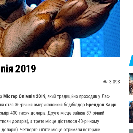
пія 2019
3 093
ір
Містер Олімпія 2019
, який традиційно проходив у Лас-
ія став 36-річний американський бодібілдер
Брендон Каррі
змірі 400 тисяч доларів. Друге місце зайняв 37-річний
тисяч доларів), а третє місце дісталося 43-річному
 доларів). Четверте і п’яте місце отримали ветерани