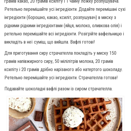
грамів какао, 20 грамів ксиліту і 1 чайну ложку розпушувача.
Ретельно перемішайте усі інгредієнти. Додайте перемішані сухі
інгредієнти (борошно, какао, ксиліт, розпушувач) в миску з
рідкими рідкими інгредієнтами (яйця, молоко, оливкова олія) і
ретельно перемішайте всі інгредієнти. Розігрійте вафельницю і
викладіть в неї суміш, що вийшла. Вафлі готові!
Для приготування сиру страчателла покладіть у миску 150
грамів напівжирного сиру, 50 мілілітрів молока, 20 грамів
ксиліту і 20 грамів дрібно нарізаного або натертого шоколаду.
Ретельно перемішайте усі інгредієнти. Страчателла готова!
Подавайте шоколадні вафлі разом із сиром страчателла.