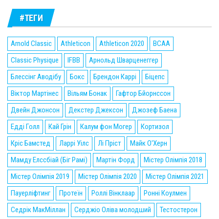
#ТЕГИ
Arnold Classic
Athleticon
Athleticon 2020
BCAA
Classic Physique
IFBB
Арнольд Шварценеггер
Блессінг Аводібу
Бокс
Брендон Каррі
Біцепс
Віктор Мартінес
Вільям Бонак
Гафтор Бйорнссон
Двейн Джонсон
Декстер Джексон
Джозеф Баена
Едді Голл
Кай Грін
Калум фон Могер
Кортизол
Кріс Бамстед
Ларрі Уілс
Лі Пріст
Майк О'Херн
Мамду Елссбіай (Біг Рамі)
Мартін Форд
Містер Олімпія 2018
Містер Олімпія 2019
Містер Олімпія 2020
Містер Олімпія 2021
Пауерліфтинг
Протеїн
Роллі Вінклаар
Ронні Коулмен
Седрік МакМіллан
Серджіо Оліва молодший
Тестостерон