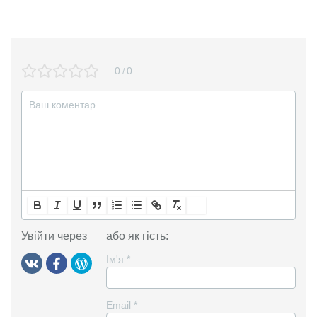
0
0
/
Увійти через
або як гість:
Ім'я
*
Email
*