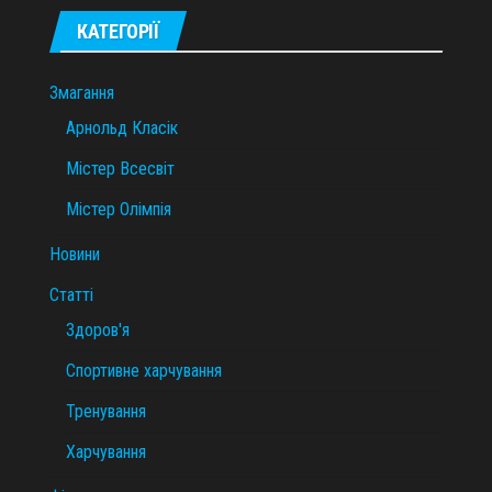
КАТЕГОРІЇ
Змагання
Арнольд Класік
Містер Всесвіт
Містер Олімпія
Новини
Статті
Здоров'я
Спортивне харчування
Тренування
Харчування