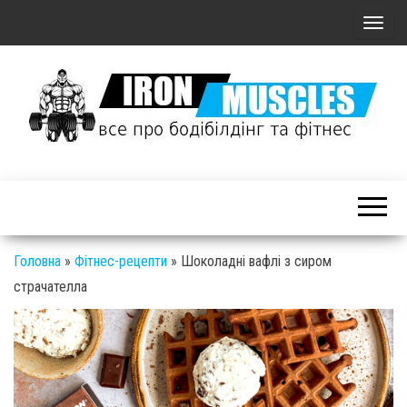
П
о
к
а
з
а
Залізні
т
М'язи: все
ь
про
/
бодібілдинг
С
Головна
»
Фітнес-рецепти
»
Шоколадні вафлі з сиром
і фітнес
к
страчателла
р
ы
т
ь