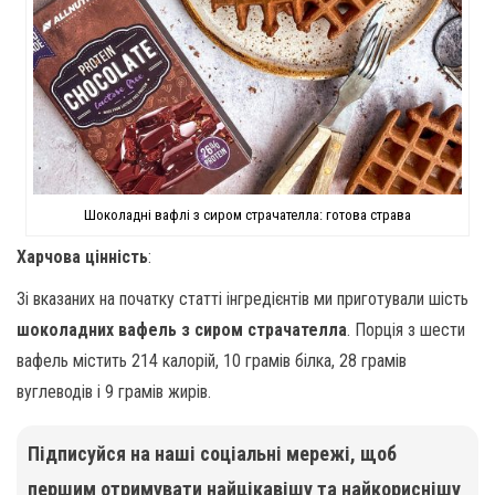
Шоколадні вафлі з сиром страчателла: готова страва
Харчова цінність
:
Зі вказаних на початку статті інгредієнтів ми приготували шість
шоколадних вафель з сиром страчателла
. Порція з шести
вафель містить 214 калорій, 10 грамів білка, 28 грамів
вуглеводів і 9 грамів жирів.
Підписуйся на наші соціальні мережі, щоб
першим отримувати найцікавішу та найкориснішу