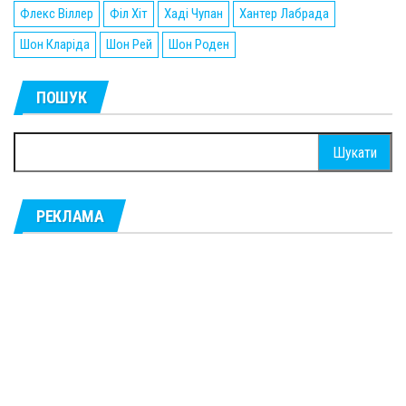
Флекс Віллер
Філ Хіт
Хаді Чупан
Хантер Лабрада
Шон Кларіда
Шон Рей
Шон Роден
ПОШУК
Пошук:
РЕКЛАМА