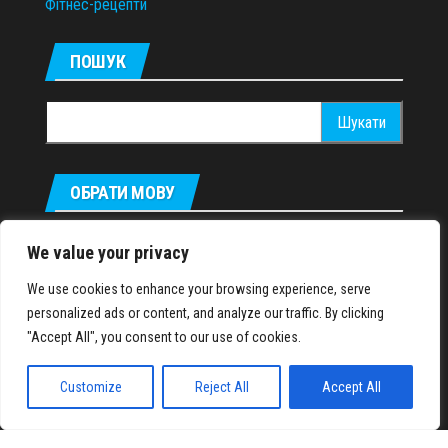
Фітнес-рецепти
ПОШУК
Пошук:
ОБРАТИ МОВУ
Русский
We value your privacy
We use cookies to enhance your browsing experience, serve
personalized ads or content, and analyze our traffic. By clicking
IronMuscles.org
© 2018-2023
"Accept All", you consent to our use of cookies.
Customize
Reject All
Accept All