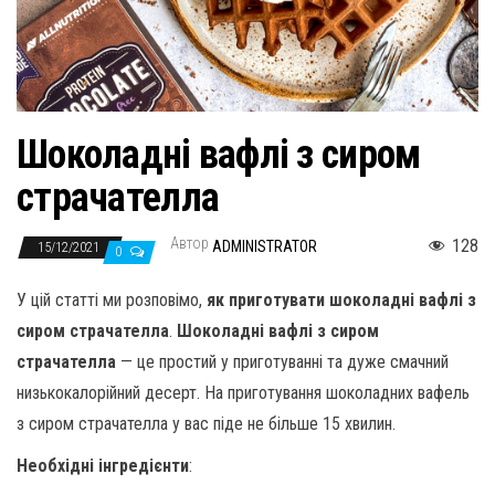
н
а
в
и
г
Шоколадні вафлі з сиром
а
страчателла
ц
и
Автор
128
ADMINISTRATOR
15/12/2021
ю
0
У цій статті ми розповімо,
як приготувати шоколадні вафлі з
сиром страчателла
.
Шоколадні вафлі з сиром
страчателла
— це простий у приготуванні та дуже смачний
низькокалорійний десерт. На приготування шоколадних вафель
з сиром страчателла у вас піде не більше 15 хвилин.
Необхідні інгредієнти
: