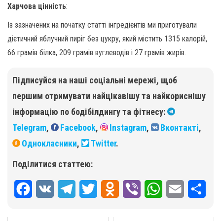
Харчова цінність
:
Із зазначених на початку статті інгредієнтів ми приготували
дієтичний яблучний пиріг без цукру, який містить 1315 калорій,
66 грамів білка, 209 грамів вуглеводів і 27 грамів жирів.
Підписуйся на наші соціальні мережі, щоб
першим отримувати найцікавішу та найкориснішу
інформацію по бодібілдингу та фітнесу:
Telegram
,
Facebook
,
Instagram
,
Вконтакті
,
Однокласники
,
Twitter
.
Поділитися статтею:
F
V
T
T
O
V
W
E
П
a
K
e
w
d
i
h
m
о