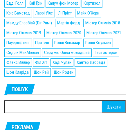
Едді Голл
Кай Грін
Калум фон Могер
Кортизол
Кріс Бамстед
Ларрі Уілс
Лі Пріст
Майк О'Херн
Мамду Елссбіай (Біг Рамі)
Мартін Форд
Містер Олімпія 2018
Містер Олімпія 2019
Містер Олімпія 2020
Містер Олімпія 2021
Пауерліфтинг
Протеїн
Роллі Вінклаар
Ронні Коулмен
Седрік МакМіллан
Серджіо Оліва молодший
Тестостерон
Флекс Віллер
Філ Хіт
Хаді Чупан
Хантер Лабрада
Шон Кларіда
Шон Рей
Шон Роден
ПОШУК
Пошук:
РЕКЛАМА