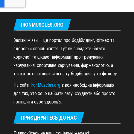
IRONMUSCLES.ORG
Залізні м'язи — це портал про бодібілдинг, фітнес та
здоровий спосіб життя. Тут ви знайдете багато
корисної та цікавої інформації про тренування,
харчування, спортивне харчування, фармакологію, а
також останні новини зі світу бодібілдингу та фітнесу.
На сайті
IronMuscles.org
є вся необхідна інформація
для тих, хто хоче набрати вагу, схуднути або просто
поліпшити своє здоров'я.
ПРИЄДНУЙТЕСЬ ДО НАС
Підписуйтесь на наші соціальні мережі: