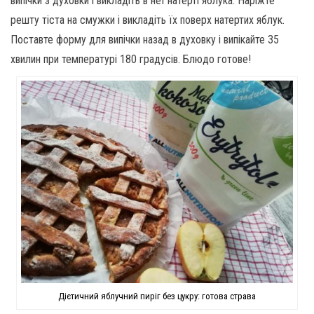
випічки з духовки і викладіть в неї натерті яблука. Наріжте
решту тіста на смужки і викладіть їх поверх натертих яблук.
Поставте форму для випічки назад в духовку і випікайте 35
хвилин при температурі 180 градусів. Блюдо готове!
Дієтичний яблучний пиріг без цукру: готова страва