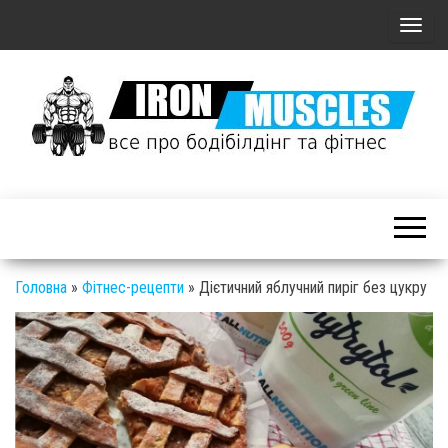
П
о
к
а
з
а
Залізні
т
М'язи: все
ь
про
/
бодібілдинг
С
Головна
»
Фітнес-рецепти
»
Дієтичний яблучний пиріг без цукру
і фітнес
к
р
ы
т
ь