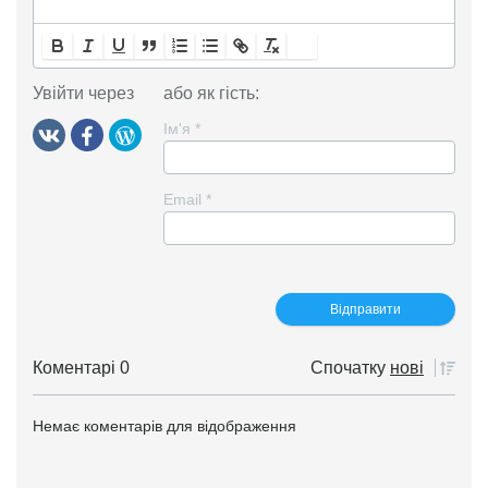
Увійти через
або як гість:
Ім'я
*
Email
*
Коментарі 0
Спочатку
нові
Немає коментарів для відображення