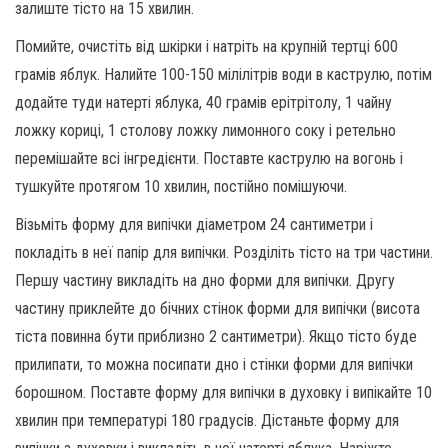
залиште тісто на 15 хвилин.
Помийте, очистіть від шкірки і натріть на крупній тертці 600
грамів яблук. Налийте 100-150 мілілітрів води в каструлю, потім
додайте туди натерті яблука, 40 грамів ерітрітолу, 1 чайну
ложку кориці, 1 столову ложку лимонного соку і ретельно
перемішайте всі інгредієнти. Поставте каструлю на вогонь і
тушкуйте протягом 10 хвилин, постійно помішуючи.
Візьміть форму для випічки діаметром 24 сантиметри і
покладіть в неї папір для випічки. Розділіть тісто на три частини.
Першу частину викладіть на дно форми для випічки. Другу
частину приклейте до бічних стінок форми для випічки (висота
тіста повинна бути приблизно 2 сантиметри). Якщо тісто буде
прилипати, то можна посипати дно і стінки форми для випічки
борошном. Поставте форму для випічки в духовку і випікайте 10
хвилин при температурі 180 градусів. Дістаньте форму для