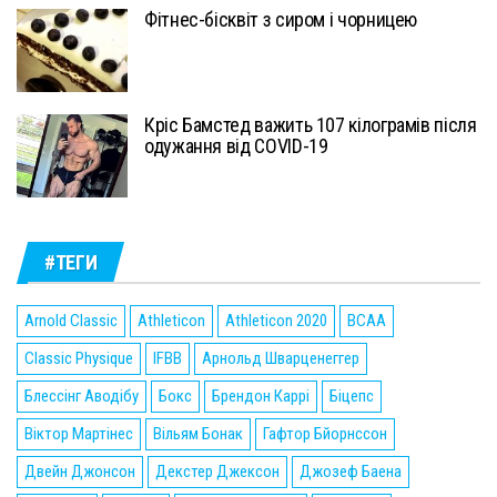
Фітнес-бісквіт з сиром і чорницею
Кріс Бамстед важить 107 кілограмів після
одужання від COVID-19
#ТЕГИ
Arnold Classic
Athleticon
Athleticon 2020
BCAA
Classic Physique
IFBB
Арнольд Шварценеггер
Блессінг Аводібу
Бокс
Брендон Каррі
Біцепс
Віктор Мартінес
Вільям Бонак
Гафтор Бйорнссон
Двейн Джонсон
Декстер Джексон
Джозеф Баена