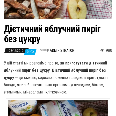
н
а
в
и
Дієтичний яблучний пиріг
г
без цукру
а
ц
Автор
980
ADMINISTRATOR
и
08/12/2019
0
ю
У цій статті ми розповімо про те,
як приготувати дієтичний
яблучний пиріг без цукру
.
Дієтичний яблучний пиріг без
цукру
— це смачне, корисне, поживне і швидке в приготуванні
блюдо, яке забезпечить ваш організм вуглеводами, білком,
вітамінами, мінералами і клітковиною.