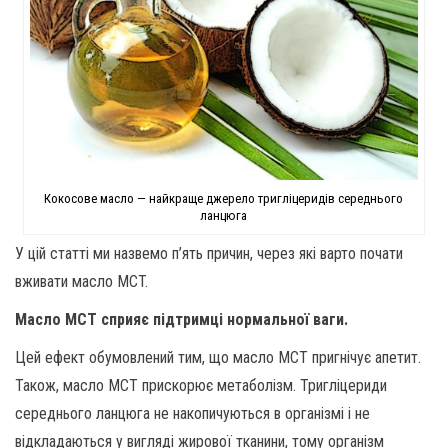
Кокосове масло — найкраще джерело тригліцеридів середнього
ланцюга
У цій статті ми назвемо п’ять причин, через які варто почати
вживати масло MCT.
Масло MCT сприяє підтримці нормальної ваги.
Цей ефект обумовлений тим, що масло MCT пригнічує апетит.
Також, масло MCT прискорює метаболізм. Тригліцериди
середнього ланцюга не накопичуються в організмі і не
відкладаються у вигляді жирової тканини, тому організм