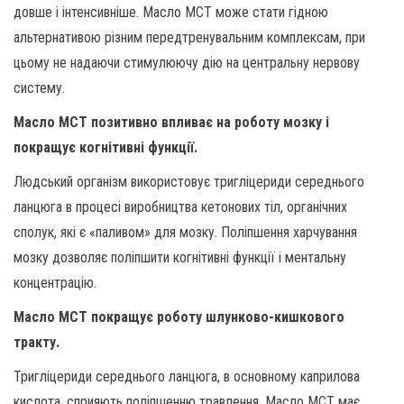
довше і інтенсивніше. Масло MCT може стати гідною
альтернативою різним передтренувальним комплексам, при
цьому не надаючи стимулюючу дію на центральну нервову
систему.
Масло MCT позитивно впливає на роботу мозку і
покращує когнітивні функції.
Людський організм використовує тригліцериди середнього
ланцюга в процесі виробництва кетонових тіл, органічних
сполук, які є «паливом» для мозку. Поліпшення харчування
мозку дозволяє поліпшити когнітивні функції і ментальну
концентрацію.
Масло MCT покращує роботу шлунково-кишкового
тракту.
Тригліцериди середнього ланцюга, в основному каприлова
кислота, сприяють поліпшенню травлення. Масло MCT має