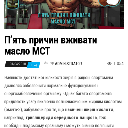
н
а
в
и
г
П’ять причин вживати
а
масло MCT
ц
и
Автор
1 054
ADMINISTRATOR
01/04/2018
ю
0
Наявність достатньої кількості жирів в раціоні спортсмена
дозволяє забезпечити нормальне функціонування і
енергозабезпечення організму. Однак багато спортсменів
приділяють увагу виключно поліненасиченим жирним кислотам
(омега-3), забуваючи про те, що
насичені жирні кислоти
,
наприклад,
тригліцериди середнього ланцюга
, теж
необхідні людському організму і можуть значно поліпшити