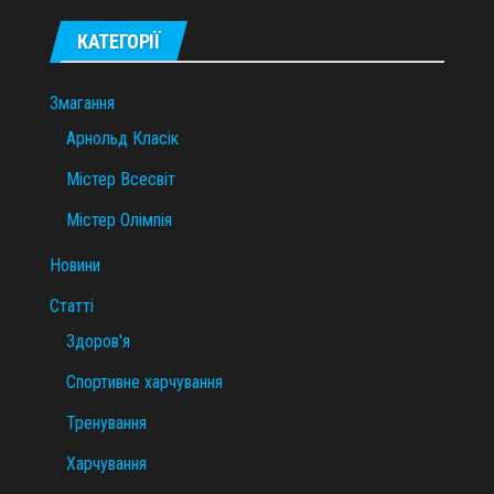
КАТЕГОРІЇ
Змагання
Арнольд Класік
Містер Всесвіт
Містер Олімпія
Новини
Статті
Здоров'я
Спортивне харчування
Тренування
Харчування