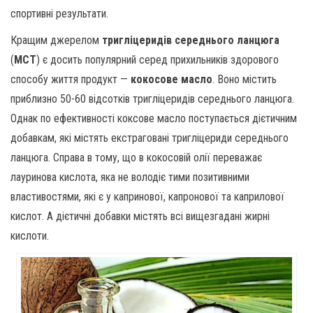
спортивні результати.
Кращим джерелом
тригліцеридів середнього ланцюга
(
MCT
) є досить популярний серед прихильників здорового
способу життя продукт —
кокосове масло
. Воно містить
приблизно 50-60 відсотків тригліцеридів середнього ланцюга.
Однак по ефективності коксове масло поступається дієтичним
добавкам, які містять екстраговані тригліцериди середнього
ланцюга. Справа в тому, що в кокосовій олії переважає
лауринова кислота, яка не володіє тими позитивними
властивостями, які є у капринової, капронової та каприлової
кислот. А дієтичні добавки містять всі вищезгадані жирні
кислоти.