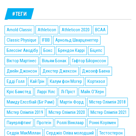
#ТЕГИ
Arnold Classic
Athleticon
Athleticon 2020
BCAA
Classic Physique
IFBB
Арнольд Шварценеггер
Блессінг Аводібу
Бокс
Брендон Каррі
Біцепс
Віктор Мартінес
Вільям Бонак
Гафтор Бйорнссон
Двейн Джонсон
Декстер Джексон
Джозеф Баена
Едді Голл
Кай Грін
Калум фон Могер
Кортизол
Кріс Бамстед
Ларрі Уілс
Лі Пріст
Майк О'Херн
Мамду Елссбіай (Біг Рамі)
Мартін Форд
Містер Олімпія 2018
Містер Олімпія 2019
Містер Олімпія 2020
Містер Олімпія 2021
Пауерліфтинг
Протеїн
Роллі Вінклаар
Ронні Коулмен
Седрік МакМіллан
Серджіо Оліва молодший
Тестостерон