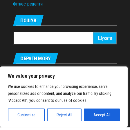
Фітнес-рецепти
ПОШУК
Пошук:
ОБРАТИ МОВУ
Русский
We value your privacy
We use cookies to enhance your browsing experience, serve
personalized ads or content, and analyze our traffic. By clicking
IronMuscles.org
© 2018-2023
"Accept All", you consent to our use of cookies.
Customize
Reject All
Accept All