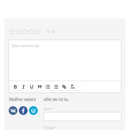
0
0
/
Увійти через
або як гість:
Ім'я
*
Email
*