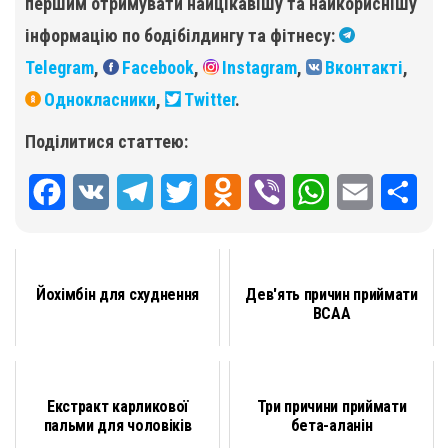
першим отримувати найцікавішу та найкориснішу
інформацію по бодібілдингу та фітнесу:
Telegram
,
Facebook
,
Instagram
,
Вконтакті
,
Однокласники
,
Twitter
.
Поділитися статтею:
F
V
T
T
O
V
W
E
П
a
K
e
w
d
i
h
m
о
c
l
i
n
b
a
a
д
Йохімбін для схуднення
Дев'ять причин приймати
e
e
t
o
e
t
i
і
BCAA
b
g
t
k
r
s
l
л
o
r
e
l
A
и
Екстракт карликової
Три причини приймати
o
a
r
a
p
т
пальми для чоловіків
бета-аланін
k
m
s
p
и