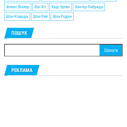
Флекс Віллер
Філ Хіт
Хаді Чупан
Хантер Лабрада
Шон Кларіда
Шон Рей
Шон Роден
ПОШУК
Пошук:
РЕКЛАМА