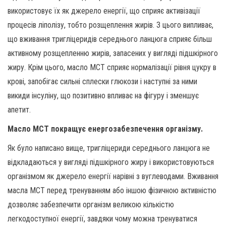
використовує їх як джерело енергії, що сприяє активізації
процесів ліполізу, тобто розщеплення жирів. З цього випливає,
що вживання тригліцеридів середнього ланцюга сприяє більш
активному розщепленню жирів, запасених у вигляді підшкірного
жиру. Крім цього, масло MCT сприяє нормалізації рівня цукру в
крові, запобігає сильні сплески глюкози і наступні за ними
викиди інсуліну, що позитивно впливає на фігуру і зменшує
апетит.
Масло MCT покращує енергозабезпечення організму.
Як було написано вище, тригліцериди середнього ланцюга не
відкладаються у вигляді підшкірного жиру і використовуються
організмом як джерело енергії нарівні з вуглеводами. Вживання
масла MCT перед тренуванням або іншою фізичною активністю
дозволяє забезпечити організм великою кількістю
легкодоступної енергії, завдяки чому можна тренуватися