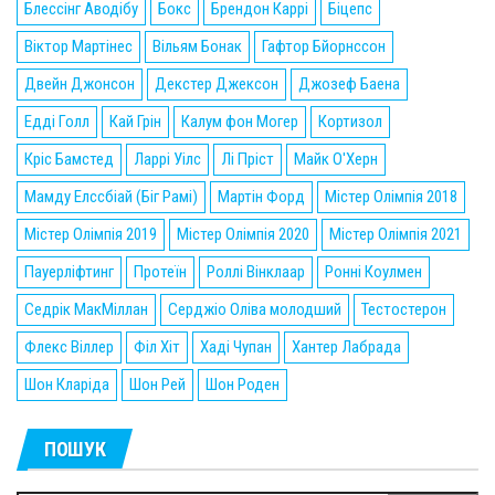
Блессінг Аводібу
Бокс
Брендон Каррі
Біцепс
Віктор Мартінес
Вільям Бонак
Гафтор Бйорнссон
Двейн Джонсон
Декстер Джексон
Джозеф Баена
Едді Голл
Кай Грін
Калум фон Могер
Кортизол
Кріс Бамстед
Ларрі Уілс
Лі Пріст
Майк О'Херн
Мамду Елссбіай (Біг Рамі)
Мартін Форд
Містер Олімпія 2018
Містер Олімпія 2019
Містер Олімпія 2020
Містер Олімпія 2021
Пауерліфтинг
Протеїн
Роллі Вінклаар
Ронні Коулмен
Седрік МакМіллан
Серджіо Оліва молодший
Тестостерон
Флекс Віллер
Філ Хіт
Хаді Чупан
Хантер Лабрада
Шон Кларіда
Шон Рей
Шон Роден
ПОШУК