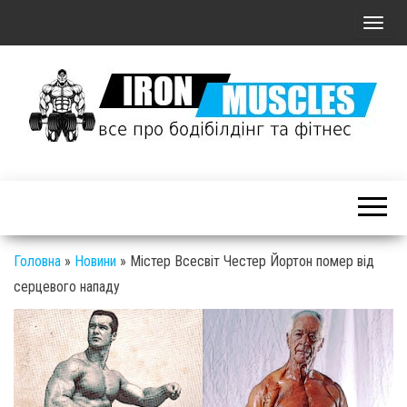
П
о
к
а
з
а
Залізні
т
М'язи: все
ь
про
/
бодібілдинг
С
Головна
»
Новини
»
Містер Всесвіт Честер Йортон помер від
і фітнес
к
серцевого нападу
р
ы
т
ь