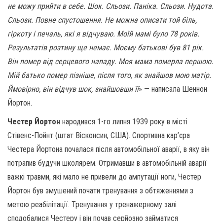
не можу прийти в себе. Шок. Сльози. Паніка. Сльози. Нудота.
Сльози. Повне спустошення. Не можна описати той біль,
гіркоту і печаль, які я відчуваю. Моїй мамі було 78 років.
Результатів розтину ще немає. Моєму батькові був 81 рік.
Він помер від серцевого нападу. Моя мама померла першою.
Мій батько помер пізніше, після того, як знайшов мою матір.
Ймовірно, він відчув шок, знайшовши її
» — написала Шеннон
Йортон.
Честер Йортон
народився 1-го липня 1939 року в місті
Стівенс-Пойнт (штат Вісконсин, США). Спортивна кар’єра
Честера Йортона почалася після автомобільної аварії, в яку він
потрапив будучи школярем. Отримавши в автомобільній аварії
важкі травми, які мало не привели до ампутації ноги, Честер
Йортон був змушений почати тренування з обтяженнями з
метою реабілітації. Тренування у тренажерному залі
сподобалися Честеру і він почав серйозно займатися