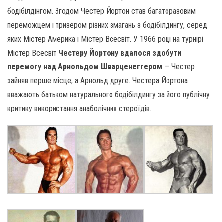
бодібілдінгом. Згодом Честер Йортон став багаторазовим
переможцем і призером різних змагань з бодібілдингу, серед
яких Містер Америка і Містер Всесвіт. У 1966 році на турнірі
Містер Всесвіт
Честеру Йортону вдалося здобути
перемогу над Арнольдом Шварценеггером
— Честер
зайняв перше місце, а Арнольд друге. Честера Йортона
вважають батьком натурального бодібілдингу за його публічну
критику використання анаболічних стероїдів.