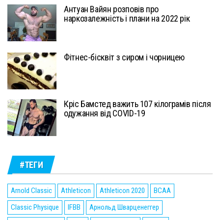
Антуан Вайян розповів про
наркозалежність і плани на 2022 рік
Фітнес-бісквіт з сиром і чорницею
Кріс Бамстед важить 107 кілограмів після
одужання від COVID-19
#ТЕГИ
Arnold Classic
Athleticon
Athleticon 2020
BCAA
Classic Physique
IFBB
Арнольд Шварценеггер