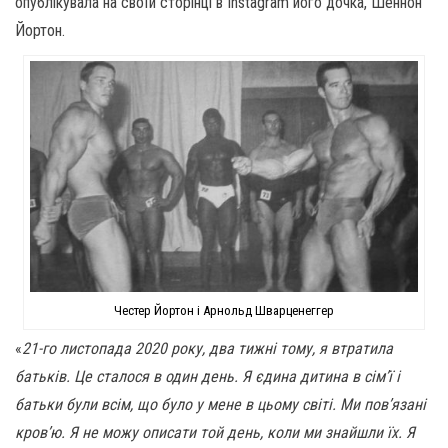
опублікувала на своїй сторінці в Instagram його дочка, Шеннон
Йортон.
Честер Йортон і Арнольд Шварценеггер
«
21-го листопада 2020 року, два тижні тому, я втратила
батьків. Це сталося в один день. Я єдина дитина в сім’ї і
батьки були всім, що було у мене в цьому світі. Ми пов’язані
кров’ю. Я не можу описати той день, коли ми знайшли їх. Я