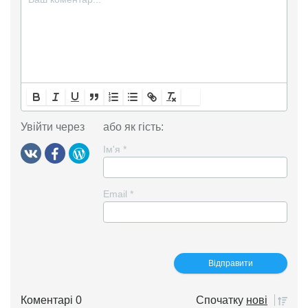
Увійти через
або як гість:
Ім'я
*
Email
*
Коментарі 0
Спочатку
нові