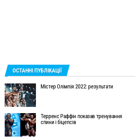
ОСТАННІ ПУБЛІКАЦІЇ
Містер Олімпія 2022: результати
Терренс Раффін показав тренування
спини і біцепсів