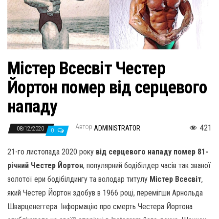
н
а
в
и
г
Містер Всесвіт Честер
а
Йортон помер від серцевого
ц
и
нападу
ю
Автор
421
ADMINISTRATOR
08/12/2020
0
21-го листопада 2020 року
від серцевого нападу помер 81-
річний Честер Йортон
, популярний бодібілдер часів так званої
золотої ери бодібілдингу та володар титулу
Містер Всесвіт
,
який Честер Йортон здобув в 1966 році, перемігши Арнольда
Шварценеггера. Інформацію про смерть Честера Йортона