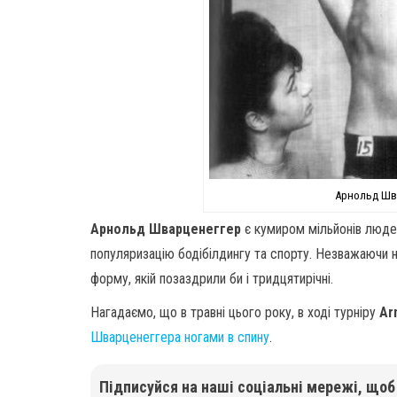
Арнольд Шва
Арнольд Шварценеггер
є кумиром мільйонів людей
популяризацію бодібілдингу та спорту. Незважаючи н
форму, якій позаздрили би і тридцятирічні.
Нагадаємо, що в травні цього року, в ході турніру
Ar
Шварценеггера ногами в спину
.
Підписуйся на наші соціальні мережі, що