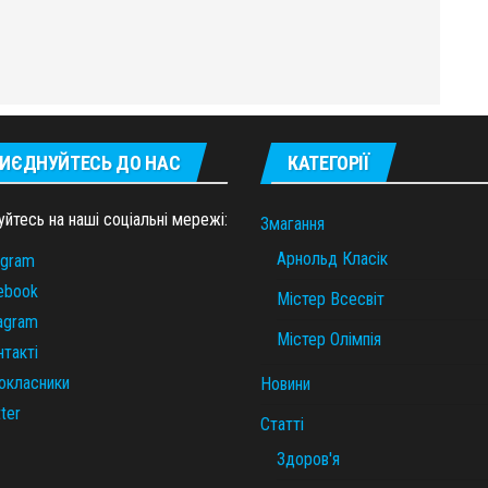
ИЄДНУЙТЕСЬ ДО НАС
КАТЕГОРІЇ
уйтесь на наші соціальні мережі:
Змагання
Арнольд Класік
egram
ebook
Містер Всесвіт
tagram
Містер Олімпія
нтакті
окласники
Новини
ter
Статті
Здоров'я