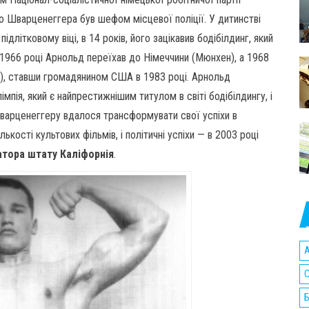
ко Шварценеггера був шефом місцевої поліції. У дитинстві
літковому віці, в 14 років, його зацікавив бодібілдинг, який
в 1966 році Арнольд переїхав до Німеччини (Мюнхен), а 1968
а), ставши громадянином США в 1983 році. Арнольд
мпія, який є найпрестижнішим титулом в світі бодібілдингу, і
Шварценеггеру вдалося трансформувати свої успіхи в
лькості культових фільмів, і політичні успіхи — в 2003 році
атора штату Каліфорнія
.
A
C
Б