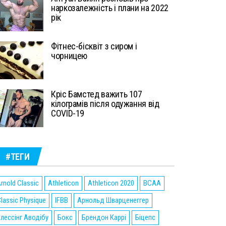
наркозалежність і плани на 2022
рік
Фітнес-бісквіт з сиром і
чорницею
Кріс Бамстед важить 107
кілограмів після одужання від
COVID-19
#ТЕГИ
rnold Classic
Athleticon
Athleticon 2020
BCAA
lassic Physique
IFBB
Арнольд Шварценеггер
лессінг Аводібу
Бокс
Брендон Каррі
Біцепс