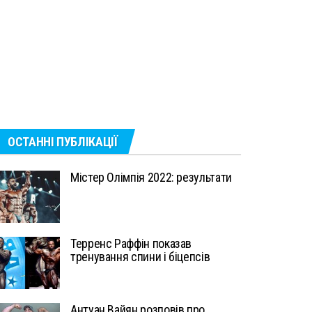
ОСТАННІ ПУБЛІКАЦІЇ
Містер Олімпія 2022: результати
Терренс Раффін показав
тренування спини і біцепсів
Антуан Вайян розповів про