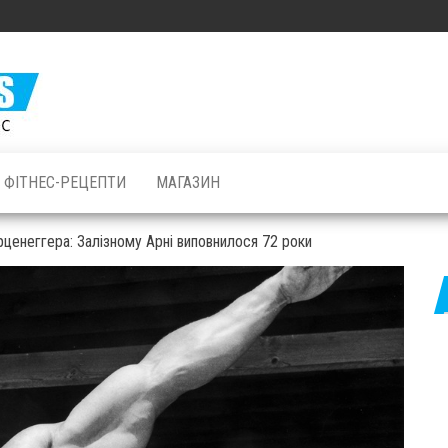
Залізні
М'язи: все
про
бодібілдинг
ФІТНЕС-РЕЦЕПТИ
МАГАЗИН
і фітнес
енеггера: Залізному Арні виповнилося 72 роки