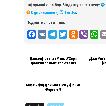
інформацію по бодібілдингу та фітнесу:
Однокласники
,
Twitter
.
Поділитися статтею:
F
V
T
T
O
V
W
a
K
e
w
d
i
h
c
l
i
n
b
a
Джозеф Баена і Майк О'Херн
Джо Роґа
e
e
t
o
e
t
провели спільне тренування
фі
b
g
t
k
r
s
o
r
e
l
A
Мартін Форд знімається у фільмі
o
a
r
a
p
Форсаж 9
k
m
s
p
s
Категорія
Новини