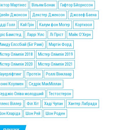
іктор Мартінес
Вільям Бонак
Гафтор Бйорнссон
Двейн Джонсон
Декстер Джексон
Джозеф Баена
дді Голл
Кай Грін
Калум фон Могер
Кортизол
ріс Бамстед
Ларрі Уілс
Лі Пріст
Майк О'Херн
амду Елссбіай (Біг Рамі)
Мартін Форд
істер Олімпія 2018
Містер Олімпія 2019
істер Олімпія 2020
Містер Олімпія 2021
ауерліфтинг
Протеїн
Роллі Вінклаар
онні Коулмен
Седрік МакМіллан
Серджіо Оліва молодший
Тестостерон
лекс Віллер
Філ Хіт
Хаді Чупан
Хантер Лабрада
он Кларіда
Шон Рей
Шон Роден