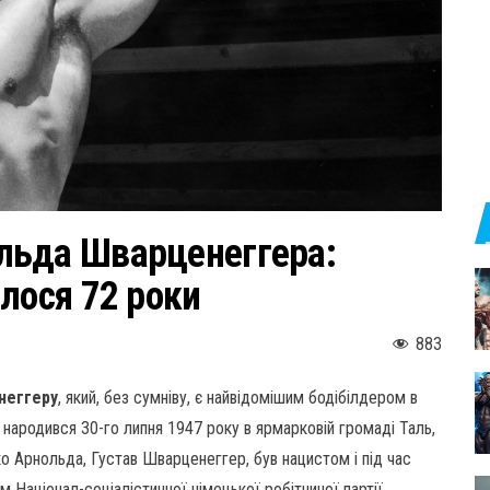
льда Шварценеггера:
лося 72 роки
883
неггеру
, який, без сумніву, є найвідомішим бодібілдером в
народився 30-го липня 1947 року в ярмарковій громаді Таль,
ко Арнольда, Густав Шварценеггер, був нацистом і під час
ом Націонал-соціалістичної німецької робітничої партії