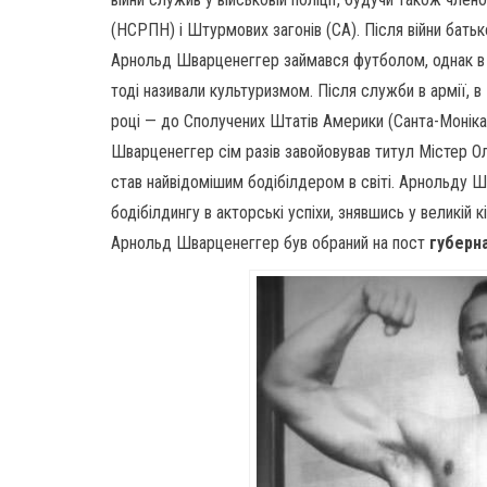
(НСРПН) і Штурмових загонів (СА). Після війни бать
Арнольд Шварценеггер займався футболом, однак в під
тоді називали культуризмом. Після служби в армії, 
році — до Сполучених Штатів Америки (Санта-Монік
Шварценеггер сім разів завойовував титул Містер Олі
став найвідомішим бодібілдером в світі. Арнольду 
бодібілдингу в акторські успіхи, знявшись у великій кі
Арнольд Шварценеггер був обраний на пост
губерн