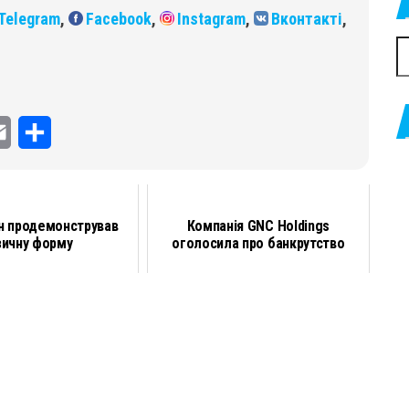
Telegram
,
Facebook
,
Instagram
,
Вконтакті
,
П
E
П
m
о
a
д
н продемонстрував
Компанія GNC Holdings
i
і
зичну форму
оголосила про банкрутство
l
л
и
т
и
с