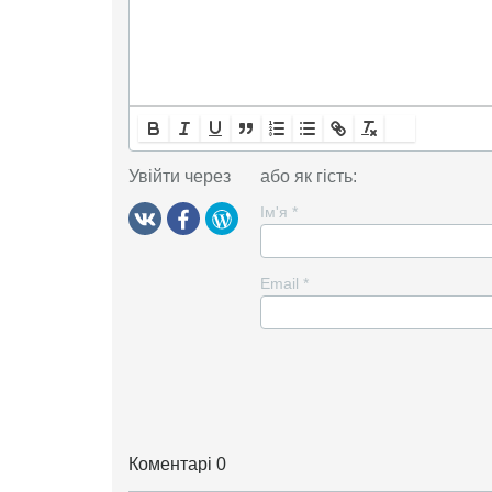
Увійти через
або як гість:
Ім'я
*
Email
*
Коментарі 0