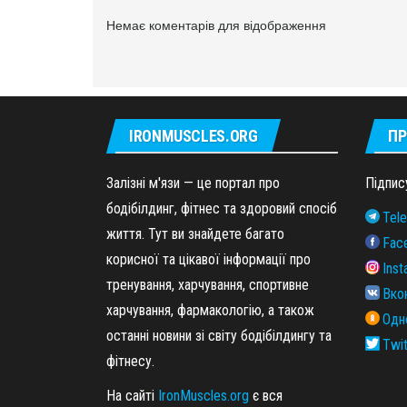
Немає коментарів для відображення
IRONMUSCLES.ORG
ПР
Залізні м'язи — це портал про
Підпис
бодібілдинг, фітнес та здоровий спосіб
Tel
життя. Тут ви знайдете багато
Fac
корисної та цікавої інформації про
Ins
тренування, харчування, спортивне
Вко
харчування, фармакологію, а також
Одн
останні новини зі світу бодібілдингу та
Twit
фітнесу.
На сайті
IronMuscles.org
є вся