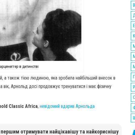
В
Е
К
М
М
М
рценеггер в дитинстві
П
, а також тією людиною, яка зробила найбільший внесок в
а вік, Арнольд досі продовжує тренуватися і має фізичну
Р
nold Classic Africa
,
невідомий вдарив Арнольда
Ф
Ш
б першим отримувати найцікавішу та найкориснішу