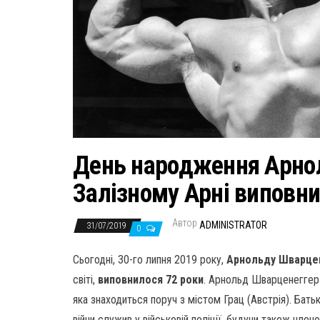
День народження Арно
Залізному Арні виповни
Автор
ADMINISTRATOR
31/07/2019
0
Сьогодні, 30-го липня 2019 року,
Арнольду Шварце
світі,
виповнилося 72 роки
. Арнольд Шварценеггер 
яка знаходиться поруч з містом Грац (Австрія). Бать
війни служив у військовій поліції, будучи також член