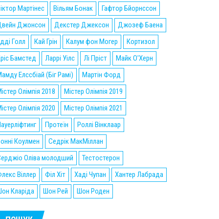
іктор Мартінес
Вільям Бонак
Гафтор Бйорнссон
Двейн Джонсон
Декстер Джексон
Джозеф Баена
дді Голл
Кай Грін
Калум фон Могер
Кортизол
ріс Бамстед
Ларрі Уілс
Лі Пріст
Майк О'Херн
амду Елссбіай (Біг Рамі)
Мартін Форд
істер Олімпія 2018
Містер Олімпія 2019
істер Олімпія 2020
Містер Олімпія 2021
ауерліфтинг
Протеїн
Роллі Вінклаар
онні Коулмен
Седрік МакМіллан
Серджіо Оліва молодший
Тестостерон
лекс Віллер
Філ Хіт
Хаді Чупан
Хантер Лабрада
он Кларіда
Шон Рей
Шон Роден