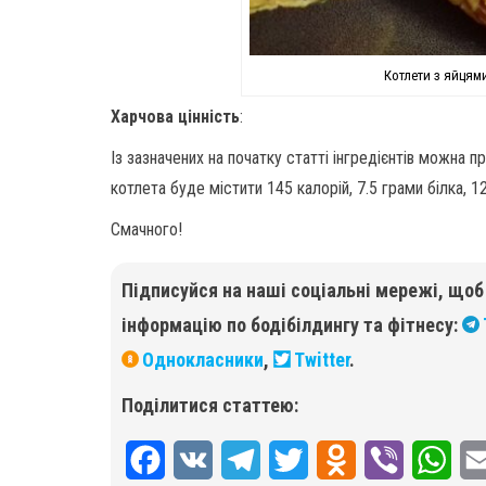
Котлети з яйцями
Харчова цінність
:
Із зазначених на початку статті інгредієнтів можна п
котлета буде містити 145 калорій, 7.5 грами білка, 12
Смачного!
Підписуйся на наші соціальні мережі, що
інформацію по бодібілдингу та фітнесу:
Однокласники
,
Twitter
.
Поділитися статтею:
F
V
T
T
O
V
W