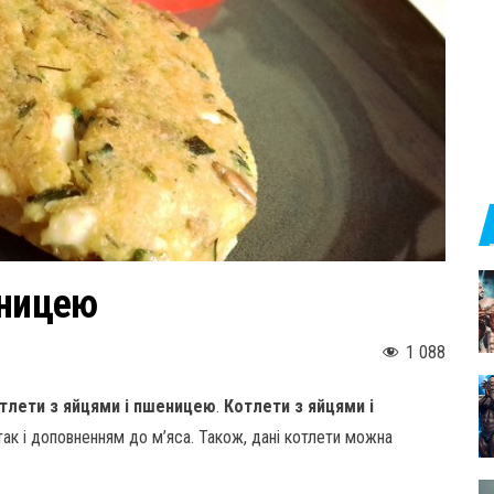
еницею
1 088
отлети з яйцями і пшеницею
.
Котлети з яйцями і
ак і доповненням до м’яса. Також, дані котлети можна