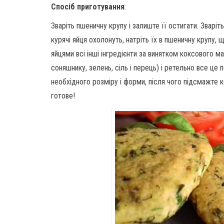
Спосіб приготування
:
Зваріть пшеничну крупу і залиште її остигати. Зваріть
курячі яйця охолонуть, натріть їх в пшеничну крупу,
яйцями всі інші інгредієнти за винятком коксового м
соняшнику, зелень, сіль і перець) і ретельно все ц
необхідного розміру і форми, після чого підсмажте к
готове!