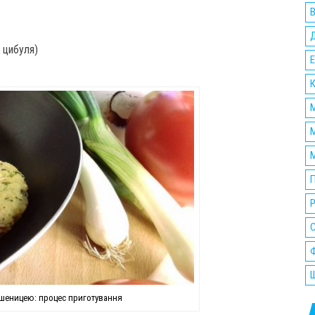
В
а цибуля)
Е
К
М
М
М
П
Р
Ф
Ш
пшеницею: процес приготування