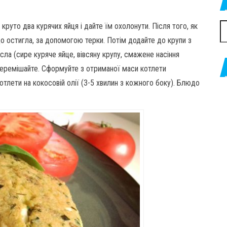
 круто два курячих яйця і дайте їм охолонути. Після того, як
П
 що остигла, за допомогою терки. Потім додайте до крупи з
асла (сире куряче яйце, вівсяну крупу, смажене насіння
е перемішайте. Сформуйте з отриманої маси котлети
отлети на кокосовій олії (3-5 хвилин з кожного боку). Блюдо