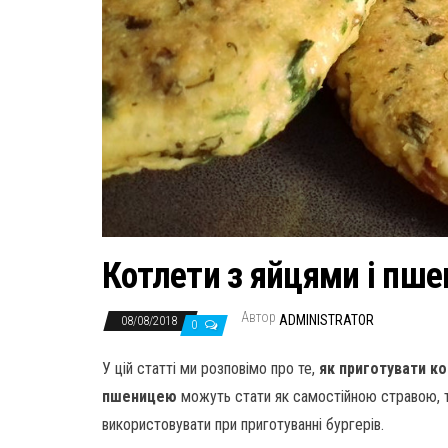
Котлети з яйцями і пш
Автор
ADMINISTRATOR
08/08/2018
0
У цій статті ми розповімо про те,
як приготувати к
пшеницею
можуть стати як самостійною стравою, т
використовувати при приготуванні бургерів.