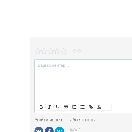
0
0
/
Увійти через
або як гість:
Ім'я
*