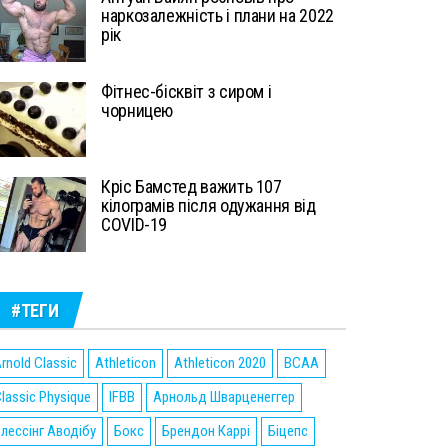
наркозалежність і плани на 2022
рік
Фітнес-бісквіт з сиром і
чорницею
Кріс Бамстед важить 107
кілограмів після одужання від
COVID-19
#ТЕГИ
rnold Classic
Athleticon
Athleticon 2020
BCAA
lassic Physique
IFBB
Арнольд Шварценеггер
лессінг Аводібу
Бокс
Брендон Каррі
Біцепс