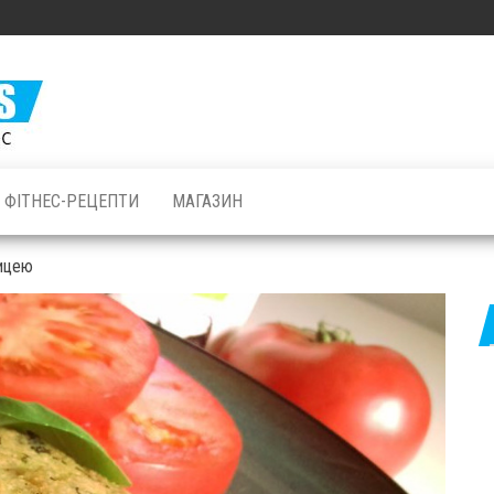
Залізні
М'язи: все
про
бодібілдинг
ФІТНЕС-РЕЦЕПТИ
МАГАЗИН
і фітнес
ницею