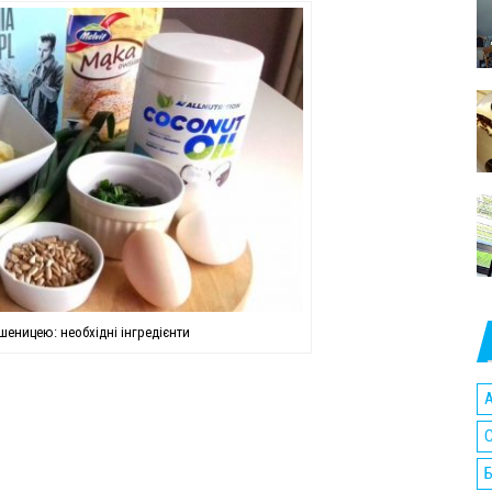
пшеницею: необхідні інгредієнти
A
C
Б