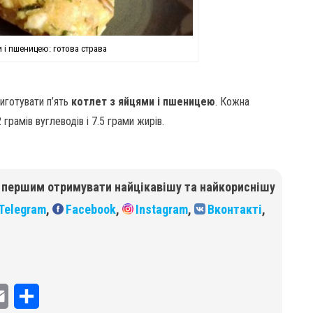
 і пшеницею: готова страва
риготувати п’ять
котлет з яйцями і пшеницею
. Кожна
 грамів вуглеводів і 7.5 грами жирів.
б першим отримувати найцікавішу та найкориснішу
Telegram
,
Facebook
,
Instagram
,
Вконтакті
,
E
П