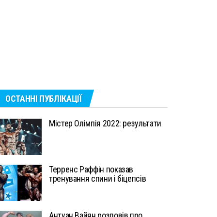
ОСТАННІ ПУБЛІКАЦІЇ
Містер Олімпія 2022: результати
Терренс Раффін показав
тренування спини і біцепсів
Антуан Вайян розповів про