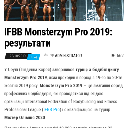
н
а
в
и
IFBB Monsterzym Pro 2019:
г
результати
а
ц
Автор
662
ADMINISTRATOR
23/10/2019
и
0
ю
У Сеулі (Південна Корея) завершився
турнір з бодібілдингу
Monsterzym Pro 2019
, який проходив в період з 19-го по 20-те
жовтня 2019 року.
Monsterzym Pro 2019
— це змагання серед
професійних бодібілдерів, які проводяться під егідою
організації International Federation of Bodybuilding and Fitness
Professional League (
IFBB Pro
) і є кваліфікацією на турнір
Містер Олімпія 2020
.