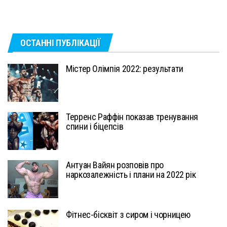
ОСТАННІ ПУБЛІКАЦІЇ
Містер Олімпія 2022: результати
Терренс Раффін показав тренування
спини і біцепсів
Антуан Вайян розповів про
наркозалежність і плани на 2022 рік
Фітнес-бісквіт з сиром і чорницею