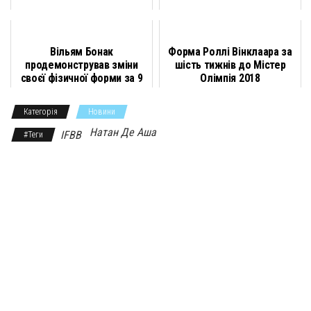
b
g
t
k
r
s
l
л
o
r
e
l
A
и
Вільям Бонак
Форма Роллі Вінклаара за
o
a
r
a
p
т
продемонстрував зміни
шість тижнів до Містер
k
m
s
p
и
своєї фізичної форми за 9
Олімпія 2018
років
s
с
Категорія
Новини
n
я
Натан Де Аша
IFBB
#Теги
i
k
i