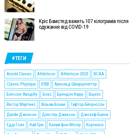
Кріс Бамстед важить 107 кілограмів після
одужання від COVID-19
#ТЕГИ
Arnold Classic
Athleticon
Athleticon 2020
BCAA
Classic Physique
IFBB
Арнольд Шварценеггер
Блессінг Аводібу
Бокс
Брендон Каррі
Біцепс
Віктор Мартінес
Вільям Бонак
Гафтор Бйорнссон
Двейн Джонсон
Декстер Джексон
Джозеф Баена
Едді Голл
Кай Грін
Калум фон Могер
Кортизол