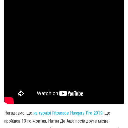
Нагадаємо, що
на турнірі Fitparade Hungary Pro 2019
, що
пройшов 13-го жовтня, Натан Де Аша посів друге місце,