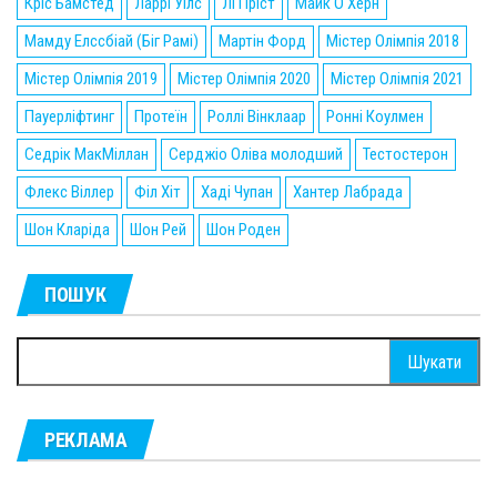
Кріс Бамстед
Ларрі Уілс
Лі Пріст
Майк О'Херн
Мамду Елссбіай (Біг Рамі)
Мартін Форд
Містер Олімпія 2018
Містер Олімпія 2019
Містер Олімпія 2020
Містер Олімпія 2021
Пауерліфтинг
Протеїн
Роллі Вінклаар
Ронні Коулмен
Седрік МакМіллан
Серджіо Оліва молодший
Тестостерон
Флекс Віллер
Філ Хіт
Хаді Чупан
Хантер Лабрада
Шон Кларіда
Шон Рей
Шон Роден
ПОШУК
Пошук:
РЕКЛАМА