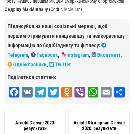
поступившись першим місцем американському спортсменові
Седріку МакМіллану
(Cedric McMillan).
Підписуйся на наші соціальні мережі, щоб
першим отримувати найцікавішу та найкориснішу
інформацію по бодібілдингу та фітнесу:
Telegram
,
Facebook
,
Instagram
,
Вконтакті
,
Однокласники
,
Twitter
.
Поділитися статтею:
F
V
T
T
O
V
W
E
П
a
K
e
w
d
i
h
m
о
c
l
i
n
b
a
a
д
Arnold Classic 2020:
Arnold Strongman Classic
e
e
t
o
e
t
i
і
результати
2020: результати