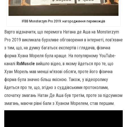
IFBB Monsterzym Pro 2019: нагородження переможців
Варто відзначити, що перемога Натана де Аша на Monsterzym
Pro 2019 викликала бурхливе обговорення в інтернеті, пов’язане
з тим, що, на думку багатьох експертів і глядачів, фізична
форма Хуана Мореля була краще. На популярному YouTube-
каналі
RxMuscle
вийшло відео, в якому йдеться про те, що
Хуан Морель мав менші м’язові обсяги, проте його фізична
форма була значно більш якісною. Також, у відеоролику
йдеться про те, що, згідно з суддівськими протоколами,
спочатку змагань Натан Де Аша був третім, проте за підсумком
змагань, маючи рівні бали з Хуаном Морелем, став першим.