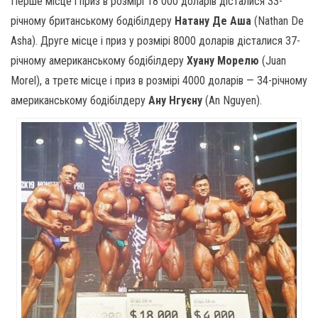
Перше місце і приз в розмірі 18 000 доларів дісталися 33-
річному британському бодібілдеру
Натану Де Аша
(Nathan De
Asha). Друге місце і приз у розмірі 8000 доларів дісталися 37-
річному американському бодібілдеру
Хуану Морелю
(Juan
Morel), а третє місце і приз в розмірі 4000 доларів — 34-річному
американському бодібілдеру
Ану Нгуєну
(An Nguyen).