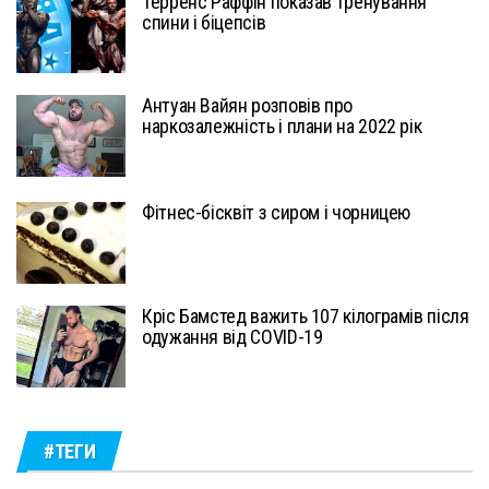
Терренс Раффін показав тренування
спини і біцепсів
Антуан Вайян розповів про
наркозалежність і плани на 2022 рік
Фітнес-бісквіт з сиром і чорницею
Кріс Бамстед важить 107 кілограмів після
одужання від COVID-19
#ТЕГИ