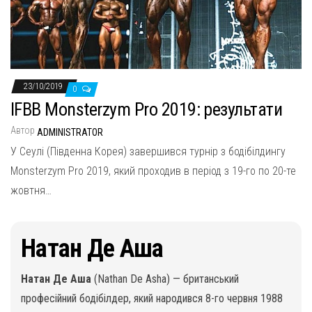
н
а
в
и
г
23/10/2019
0
а
IFBB Monsterzym Pro 2019: результати
ц
Автор
ADMINISTRATOR
и
У Сеулі (Південна Корея) завершився турнір з бодібілдингу
ю
Monsterzym Pro 2019, який проходив в період з 19-го по 20-те
жовтня…
Натан Де Аша
Натан Де Аша
(Nathan De Asha) — британський
професійний бодібілдер, який народився 8-го червня 1988