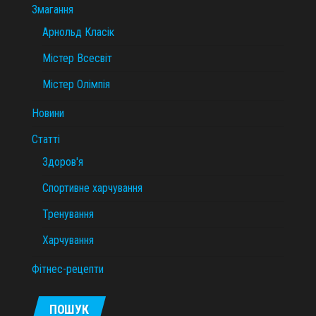
Змагання
Арнольд Класік
Містер Всесвіт
Містер Олімпія
Новини
Статті
Здоров'я
Спортивне харчування
Тренування
Харчування
Фітнес-рецепти
ПОШУК