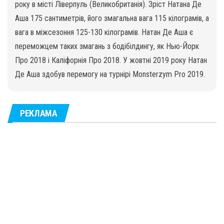
року в місті Ліверпуль (Великобританія). Зріст Натана Де
Аша 175 сантиметрів, його змагальна вага 115 кілограмів, а
вага в міжсезоння 125-130 кілограмів. Натан Де Аша є
переможцем таких змагань з бодібілдингу, як Нью-Йорк
Про 2018 і Каліфорнія Про 2018. У жовтні 2019 року Натан
Де Аша здобув перемогу на турнірі Monsterzym Pro 2019.
РЕКЛАМА