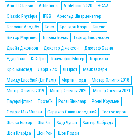
Arnold Classic
Athleticon
Athleticon 2020
BCAA
Classic Physique
IFBB
Арнольд Шварценеггер
Блессінг Аводібу
Бокс
Брендон Каррі
Біцепс
Віктор Мартінес
Вільям Бонак
Гафтор Бйорнссон
Двейн Джонсон
Декстер Джексон
Джозеф Баена
Едді Голл
Кай Грін
Калум фон Могер
Кортизол
Кріс Бамстед
Ларрі Уілс
Лі Пріст
Майк О'Херн
Мамду Елссбіай (Біг Рамі)
Мартін Форд
Містер Олімпія 2018
Містер Олімпія 2019
Містер Олімпія 2020
Містер Олімпія 2021
Пауерліфтинг
Протеїн
Роллі Вінклаар
Ронні Коулмен
Седрік МакМіллан
Серджіо Оліва молодший
Тестостерон
Флекс Віллер
Філ Хіт
Хаді Чупан
Хантер Лабрада
Шон Кларіда
Шон Рей
Шон Роден