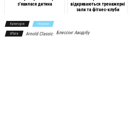
з'явилася дитина
відкриваються тренажерні
k
m
s
p
и
зали та фітнес-клуби
s
с
Категорія
Новини
n
я
Блессінг Аводібу
Arnold Classic
#Теги
i
k
i