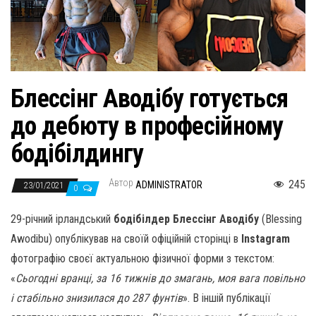
н
а
в
и
г
Блессінг Аводібу готується
а
до дебюту в професійному
ц
и
бодібілдингу
ю
Автор
245
ADMINISTRATOR
23/01/2021
0
29-річний ірландський
бодібілдер Блессінг Аводібу
(Blessing
Awodibu) опублікував на своїй офіційній сторінці в
Instagram
фотографію своєї актуальною фізичної форми з текстом:
«
Сьогодні вранці, за 16 тижнів до змагань, моя вага повільно
і стабільно знизилася до 287 фунтів
». В іншій публікації