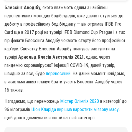
Блессінг Аводібу
, якого вважають одним з найбільш
перспективних молодих бодібілдерів, вже давно готується до
дебюту в професійному бодібілдингу — він отримав IFBB Pro
Card ще в 2017 році на турнірі IFBB Diamond Cup Prague і з тих
пір фанати Блессінга Аводібу чекають старту його професійної
кар’єри. Спочатку Блессінг Аводібу планував виступити на
турнірі
Арнольд Класік Австралія 2021
, однак, через
пандемію коронавірусної інфекції COVID-19, даний турнір,
швидше за все, буде
перенесений
. На даний момент невідомо,
в яких змаганнях планує брати участь Блессінг Аводібу через
16 тижнів.
Нагадаємо, що переможець
Містер Олімпія 2020
в категорії до
96 кілограмів
Шон Кларіда вирішив наростити м’язову масу
,
щоб довго домінувати в своїй ваговій категорії.