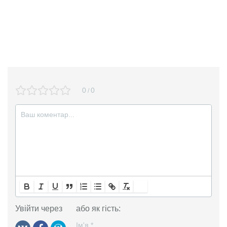
0
0
/
Увійти через
або як гість:
Ім'я
*