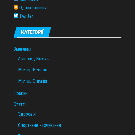
Однокласники
Twitter
КАТЕГОРІЇ
Змагання
Арнольд Класік
Містер Всесвіт
Містер Олімпія
Новини
Статті
Здоров'я
Спортивне харчування