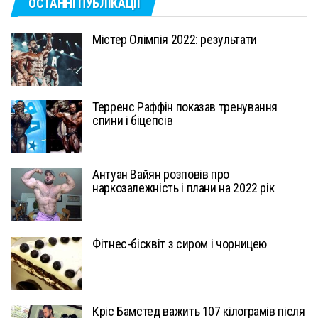
ОСТАННІ ПУБЛІКАЦІЇ
Містер Олімпія 2022: результати
Терренс Раффін показав тренування
спини і біцепсів
Антуан Вайян розповів про
наркозалежність і плани на 2022 рік
Фітнес-бісквіт з сиром і чорницею
Кріс Бамстед важить 107 кілограмів після