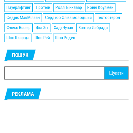
Пауерліфтинг
Протеїн
Роллі Вінклаар
Ронні Коулмен
Седрік МакМіллан
Серджіо Оліва молодший
Тестостерон
Флекс Віллер
Філ Хіт
Хаді Чупан
Хантер Лабрада
Шон Кларіда
Шон Рей
Шон Роден
ПОШУК
Пошук:
РЕКЛАМА