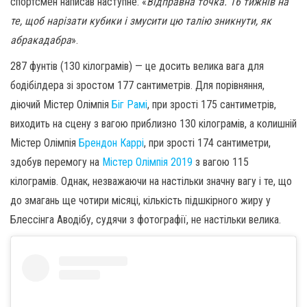
спортсмен написав наступне: «
Відправна точка. 16 тижнів на
те, щоб нарізати кубики і змусити цю талію зникнути, як
абракадабра
».
287 фунтів (130 кілограмів) — це досить велика вага для
бодібілдера зі зростом 177 сантиметрів. Для порівняння,
діючий Містер Олімпія
Біг Рамі
, при зрості 175 сантиметрів,
виходить на сцену з вагою приблизно 130 кілограмів, а колишній
Містер Олімпія
Брендон Каррі
, при зрості 174 сантиметри,
здобув перемогу на
Містер Олімпія 2019
з вагою 115
кілограмів. Однак, незважаючи на настільки значну вагу і те, що
до змагань ще чотири місяці, кількість підшкірного жиру у
Блессінга Аводібу, судячи з фотографії, не настільки велика.