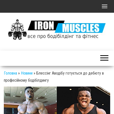
П
о
к
а
з
а
Залізні
т
М'язи: все
ь
про
/
бодібілдинг
С
Головна
»
Новини
»
Блессінг Аводібу готується до дебюту в
і фітнес
к
професійному бодібілдингу
р
ы
т
ь