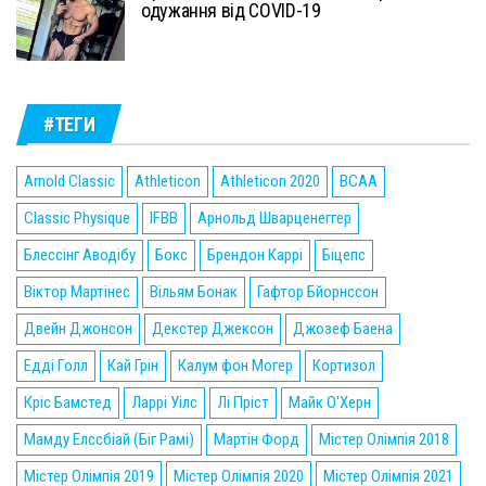
одужання від COVID-19
#ТЕГИ
Arnold Classic
Athleticon
Athleticon 2020
BCAA
Classic Physique
IFBB
Арнольд Шварценеггер
Блессінг Аводібу
Бокс
Брендон Каррі
Біцепс
Віктор Мартінес
Вільям Бонак
Гафтор Бйорнссон
Двейн Джонсон
Декстер Джексон
Джозеф Баена
Едді Голл
Кай Грін
Калум фон Могер
Кортизол
Кріс Бамстед
Ларрі Уілс
Лі Пріст
Майк О'Херн
Мамду Елссбіай (Біг Рамі)
Мартін Форд
Містер Олімпія 2018
Містер Олімпія 2019
Містер Олімпія 2020
Містер Олімпія 2021