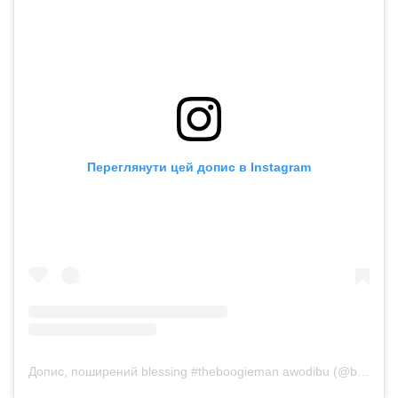
Переглянути цей допис в Instagram
Допис, поширений blessing #theboogieman awodibu (@blessing_awodibu)