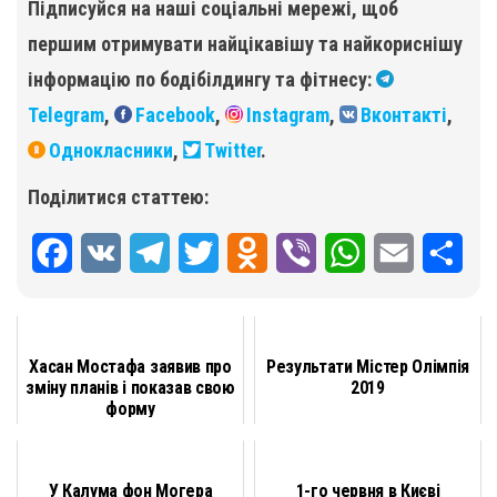
Підписуйся на наші соціальні мережі, щоб
першим отримувати найцікавішу та найкориснішу
інформацію по бодібілдингу та фітнесу:
Telegram
,
Facebook
,
Instagram
,
Вконтакті
,
Однокласники
,
Twitter
.
Поділитися статтею:
F
V
T
T
O
V
W
E
П
a
K
e
w
d
i
h
m
о
c
l
i
n
b
a
a
д
Хасан Мостафа заявив про
Результати Містер Олімпія
e
e
t
o
e
t
i
і
зміну планів і показав свою
2019
форму
b
g
t
k
r
s
l
л
o
r
e
l
A
и
У Калума фон Могера
1-го червня в Києві
o
a
r
a
p
т